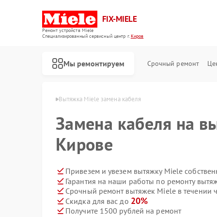
FIX-MIELE
Ремонт устройств Miele
Специализированный cервисный центр г.
Киров
Мы ремонтируем
Срочный ремонт
Це
яжек Miele в Кирове
Вытяжка Miele замена кабеля
Замена кабеля на вы
Кирове
Привезем и увезем вытяжку Miele собстве
Гарантия на наши работы по ремонту вытя
Срочный ремонт вытяжек Miele в течении 
20%
Скидка для вас до
Получите 1500 рублей на ремонт
Ремонт роботов-пылесосов Miele
Ремонт стиральных машин Miele
Ремонт посудомоечных машин Miele
Ремонт варочных панелей Miele
Ремонт духовых шкафов Miele
Ремонт микроволновых печей Miele
Ремонт парогенераторов Miele
Ремонт гладильных систем Miele
Ремонт вертикальных пылесосов Miele
Ремонт сушильных машин Miele