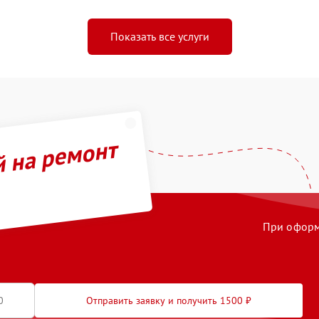
Показать все услуги
й на ремонт
При оформл
Отправить заявку и получить 1500 ₽