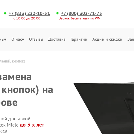
+7 (833) 222-10-31
+7 (800) 302-71-75
с 10:00 до 20:00
Звонок бесплатный по РФ
ны
О нас
Отзывы
Доставка
Гарантии
Акции и скидки
Зая
лений, кнопок)
замена
 кнопок) на
рове
нной доставкой
до 3-х лет
жек Miele
часа