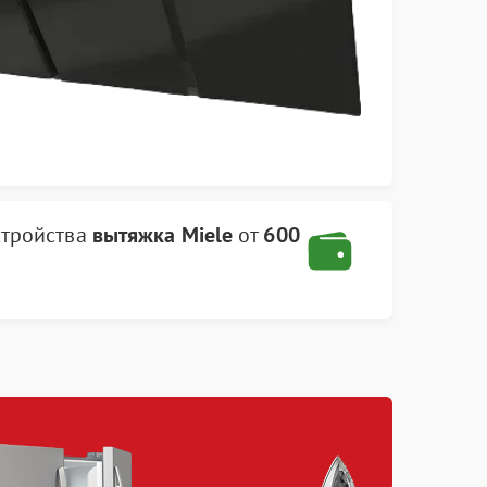
стройства
вытяжка Miele
от
600