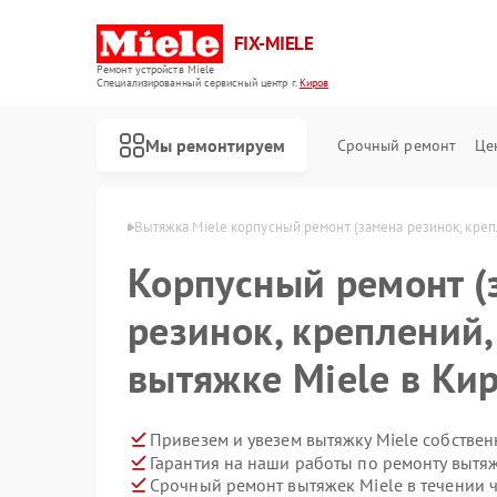
FIX-MIELE
Ремонт устройств Miele
Специализированный cервисный центр г.
Киров
Мы ремонтируем
Срочный ремонт
Це
яжек Miele в Кирове
Вытяжка Miele корпусный ремонт (замена резинок, креп
Корпусный ремонт (
резинок, креплений,
вытяжке Miele в Ки
Привезем и увезем вытяжку Miele собстве
Гарантия на наши работы по ремонту вытя
Срочный ремонт вытяжек Miele в течении 
Ремонт роботов-пылесосов Miele
Ремонт стиральных машин Miele
Ремонт посудомоечных машин Miele
Ремонт варочных панелей Miele
Ремонт духовых шкафов Miele
Ремонт микроволновых печей Miele
Ремонт парогенераторов Miele
Ремонт гладильных систем Miele
Ремонт вертикальных пылесосов Miele
Ремонт сушильных машин Miele