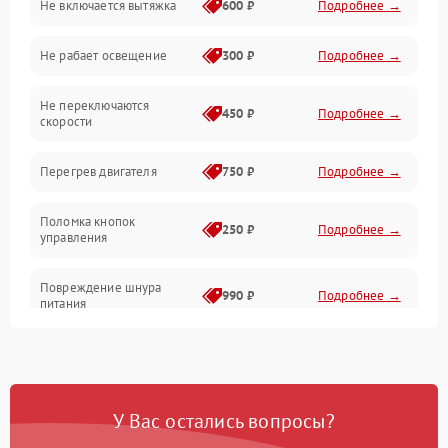
Не включается вытяжка
600 ₽
Подробнее →
Освещение
Не рабает освещение
300 ₽
Подробнее →
Механические повреждения
Не переключаются
Электроника
450 ₽
Подробнее →
скорости
Электрика/Механические
Перегрев двигателя
750 ₽
Подробнее →
Поломка кнопок
250 ₽
Подробнее →
управления
Повреждение шнура
990 ₽
Подробнее →
питания
Выбивает автомат при
550 ₽
Подробнее →
включении
У Вас остались вопросы?
Не ключается вытяжка
550 ₽
Подробнее →