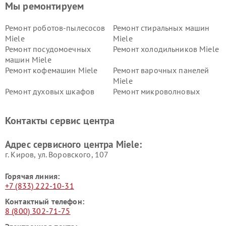
Мы ремонтируем
Ремонт роботов-пылесосов
Ремонт стиральных машин
Miele
Miele
Ремонт посудомоечных
Ремонт холодильников Miele
машин Miele
Ремонт кофемашин Miele
Ремонт варочных панелей
Miele
Ремонт духовых шкафов
Ремонт микроволновых
Miele
печей Miele
Ремонт парогенераторов
Ремонт вытяжек Miele
Контакты сервис центра
Miele
Ремонт гладильных систем
Ремонт вертикальных
Адрес сервисного центра Miele:
Miele
пылесосов Miele
г. Киров, ул. Воровского, 107
Горячая линия:
+7 (833) 222-10-31
Контактный телефон:
8 (800) 302-71-75