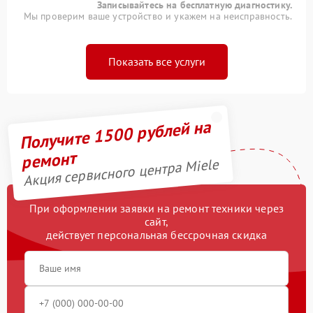
Записывайтесь на бесплатную диагностику.
Мы проверим ваше устройство и укажем на неисправность.
Показать все услуги
Получите 1500 рублей на
ремонт
Акция сервисного центра Miele
При оформлении заявки на ремонт техники через
сайт,
действует персональная бессрочная скидка