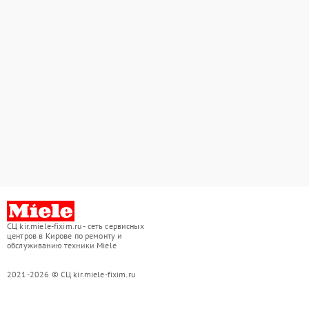
СЦ kir.miele-fixim.ru - сеть сервисных
центров в Кирове по ремонту и
обслуживанию техники Miele
2021-2026 © СЦ kir.miele-fixim.ru