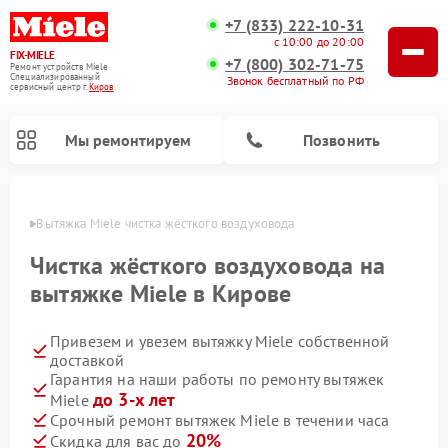
+7 (833) 222-10-31
с 10:00 до 20:00
FIX-MIELE
+7 (800) 302-71-75
Ремонт устройств Miele
Специализированный
Звонок бесплатный по РФ
cервисный центр г.
Киров
Мы ремонтируем
Позвонить
ирове
Вытяжка Miele чистка жёсткого воздуховода
Чистка жёсткого воздуховода на
вытяжке Miele в Кирове
Привезем и увезем вытяжку Miele собственной
доставкой
Гарантия на наши работы по ремонту вытяжек
до 3-х лет
Miele
Ремонт вертикальных пылесосов Miele
Ремонт роботов-пылесосов Miele
Ремонт посудомоечных машин Miele
Ремонт стиральных машин Miele
Ремонт варочных панелей Miele
Ремонт микроволновых печей Miele
Ремонт гладильных систем Miele
Ремонт сушильных машин Miele
Срочный ремонт вытяжек Miele в течении часа
20%
Скидка для вас до