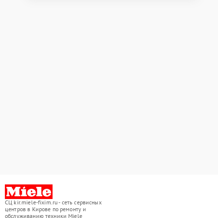
СЦ kir.miele-fixim.ru - сеть сервисных
центров в Кирове по ремонту и
обслуживанию техники Miele