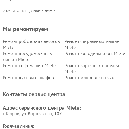
2021-2026 © СЦ kir.miele-fixim.ru
Мы ремонтируем
Ремонт роботов-пылесосов
Ремонт стиральных машин
Miele
Miele
Ремонт посудомоечных
Ремонт холодильников Miele
машин Miele
Ремонт кофемашин Miele
Ремонт варочных панелей
Miele
Ремонт духовых шкафов
Ремонт микроволновых
Miele
печей Miele
Ремонт парогенераторов
Ремонт вытяжек Miele
Контакты сервис центра
Miele
Ремонт гладильных систем
Ремонт вертикальных
Адрес сервисного центра Miele:
Miele
пылесосов Miele
г. Киров, ул. Воровского, 107
Горячая линия: