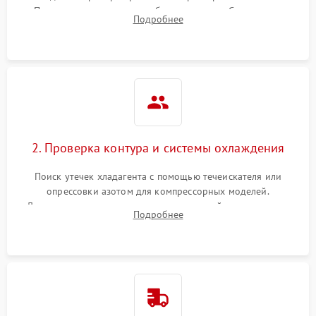
Пельтье, оценка уровня вибрации и шума. Считывание
Подробнее
ошибок с модуля управления.
2. Проверка контура и системы охлаждения
Поиск утечек хладагента с помощью течеискателя или
опрессовки азотом для компрессорных моделей.
Диагностика термоэлектрических модулей, радиаторов и
Подробнее
кулеров на предмет перегрева или выхода из строя.