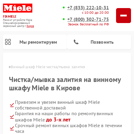
+7 (833) 222-10-31
с 10:00 до 20:00
FIX-MIELE
+7 (800) 302-71-75
Ремонт устройств Miele
Специализированный
Звонок бесплатный по РФ
cервисный центр г.
Киров
Мы ремонтируем
Позвонить
ирове
Винный шкаф Miele чистка/мывка  залития
Чистка/мывка залития на винному
шкафу Miele в Кирове
Привезем и увезем винный шкаф Miele
собственной доставкой
Гарантия на наши работы по ремонту винных
до 3-х лет
шкафов Miele
Ремонт роботов-пылесосов Miele
Ремонт посудомоечных машин Miele
Ремонт гладильных систем Miele
Ремонт сушильных машин Miele
Ремонт вертикальных пылесосов Miele
Ремонт стиральных машин Miele
Ремонт варочных панелей Miele
Ремонт микроволновых печей Miele
Срочный ремонт винных шкафов Miele в течении
часа