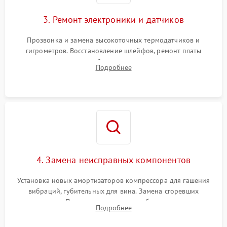
3. Ремонт электроники и датчиков
Прозвонка и замена высокоточных термодатчиков и
гигрометров. Восстановление шлейфов, ремонт платы
управления, отвечающей за поддержание микроклимата.
Подробнее
Проверка систем защиты от УФ-излучения и подсветки.
4. Замена неисправных компонентов
Установка новых амортизаторов компрессора для гашения
вибраций, губительных для вина. Замена сгоревших
элементов Пельтье, вентиляторов обдува, угольных
Подробнее
фильтров или поврежденных уплотнителей дверцы.