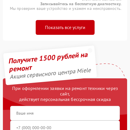
Записывайтесь на бесплатную диагностику.
Мы проверим ваше устройство и укажем на неисправность.
Показать все услуги
Получите 1500 рублей на
ремонт
Акция сервисного центра Miele
При оформлении заявки на ремонт техники через
сайт,
действует персональная бессрочная скидка