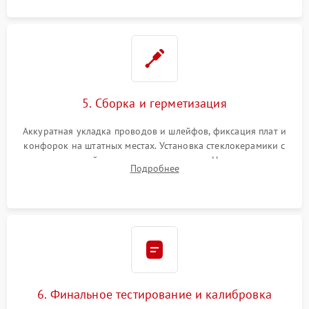
5. Сборка и герметизация
Аккуратная укладка проводов и шлейфов, фиксация плат и
конфорок на штатных местах. Установка стеклокерамики с
проверкой равномерности зазоров. Нанесение
Подробнее
термостойкого герметика или укладка уплотнительной
ленты по контуру.
6. Финальное тестирование и калибровка