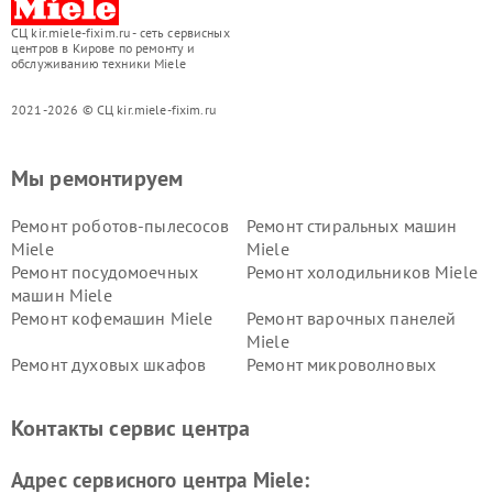
СЦ kir.miele-fixim.ru - сеть сервисных
центров в Кирове по ремонту и
обслуживанию техники Miele
2021-2026 © СЦ kir.miele-fixim.ru
Мы ремонтируем
Ремонт роботов-пылесосов
Ремонт стиральных машин
Miele
Miele
Ремонт посудомоечных
Ремонт холодильников Miele
машин Miele
Ремонт кофемашин Miele
Ремонт варочных панелей
Miele
Ремонт духовых шкафов
Ремонт микроволновых
Miele
печей Miele
Ремонт парогенераторов
Ремонт вытяжек Miele
Контакты сервис центра
Miele
Ремонт гладильных систем
Ремонт вертикальных
Адрес сервисного центра Miele:
Miele
пылесосов Miele