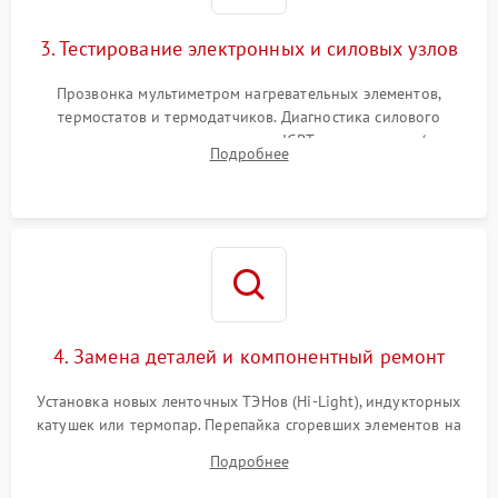
3. Тестирование электронных и силовых узлов
Прозвонка мультиметром нагревательных элементов,
термостатов и термодатчиков. Диагностика силового
модуля, реле, диодных мостов и IGBT-транзисторов (для
Подробнее
индукции). Проверка кранов и газ-контроля (для газовых
панелей).
4. Замена деталей и компонентный ремонт
Установка новых ленточных ТЭНов (Hi-Light), индукторных
катушек или термопар. Перепайка сгоревших элементов на
плате управления, восстановление токопроводящих
Подробнее
дорожек. Очистка контактов и замена поврежденной
проводки.