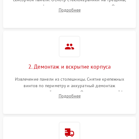
проверка конфорок на равномерность нагрева. Опрос
Подробнее
клиента о симптомах (не включается, не видит посуду,
щелкает).
2. Демонтаж и вскрытие корпуса
Извлечение панели из столешницы. Снятие крепежных
винтов по периметру и аккуратный демонтаж
стеклокерамической поверхности. Отсоединение шлейфов
Подробнее
сенсорного блока для доступа к силовым платам, катушкам
или ТЭНам.