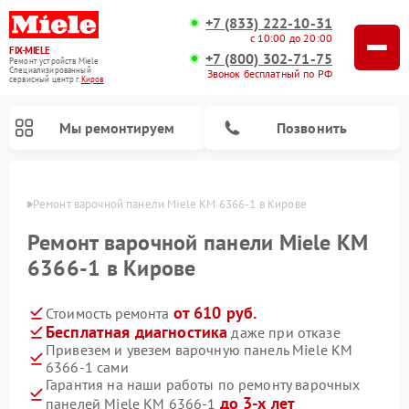
+7 (833) 222-10-31
с 10:00 до 20:00
FIX-MIELE
+7 (800) 302-71-75
Ремонт устройств Miele
Специализированный
Звонок бесплатный по РФ
cервисный центр г.
Киров
Мы ремонтируем
Позвонить
ирове
Ремонт варочной панели Miele KM 6366-1 в Кирове
Ремонт варочной панели Miele KM
6366-1 в Кирове
от 610 руб.
Стоимость ремонта
Бесплатная диагностика
даже при отказе
Привезем и увезем варочную панель Miele KM
6366-1 сами
Ремонт вертикальных пылесосов Miele
Ремонт роботов-пылесосов Miele
Ремонт посудомоечных машин Miele
Ремонт микроволновых печей Miele
Ремонт стиральных машин Miele
Ремонт гладильных систем Miele
Ремонт сушильных машин Miele
Гарантия на наши работы по ремонту варочных
до 3-х лет
панелей Miele KM 6366-1