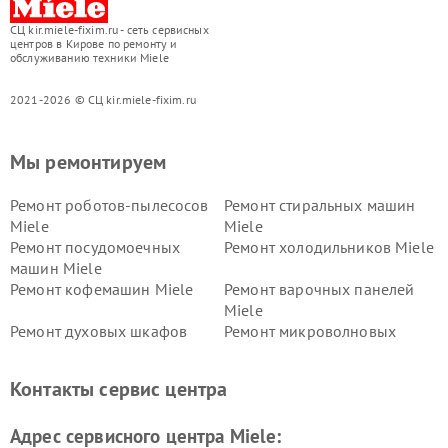
СЦ kir.miele-fixim.ru - сеть сервисных
центров в Кирове по ремонту и
обслуживанию техники Miele
2021-2026 © СЦ kir.miele-fixim.ru
Мы ремонтируем
Ремонт роботов-пылесосов
Ремонт стиральных машин
Miele
Miele
Ремонт посудомоечных
Ремонт холодильников Miele
машин Miele
Ремонт кофемашин Miele
Ремонт варочных панелей
Miele
Ремонт духовых шкафов
Ремонт микроволновых
Miele
печей Miele
Ремонт парогенераторов
Ремонт вытяжек Miele
Контакты сервис центра
Miele
Ремонт гладильных систем
Ремонт вертикальных
Адрес сервисного центра Miele:
Miele
пылесосов Miele