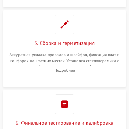
5. Сборка и герметизация
Аккуратная укладка проводов и шлейфов, фиксация плат и
конфорок на штатных местах. Установка стеклокерамики с
проверкой равномерности зазоров. Нанесение
Подробнее
термостойкого герметика или укладка уплотнительной
ленты по контуру.
6. Финальное тестирование и калибровка