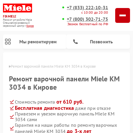
+7 (833) 222-10-31
с 10:00 до 20:00
FIX-MIELE
+7 (800) 302-71-75
Ремонт устройств Miele
Специализированный
Звонок бесплатный по РФ
cервисный центр г.
Киров
Мы ремонтируем
Позвонить
ирове
Ремонт варочной панели Miele KM 3034 в Кирове
Ремонт варочной панели Miele KM
3034 в Кирове
от 610 руб.
Стоимость ремонта
Бесплатная диагностика
даже при отказе
Привезем и увезем варочную панель Miele KM
3034 сами
Ремонт вертикальных пылесосов Miele
Ремонт роботов-пылесосов Miele
Ремонт посудомоечных машин Miele
Ремонт микроволновых печей Miele
Ремонт стиральных машин Miele
Ремонт гладильных систем Miele
Ремонт сушильных машин Miele
Гарантия на наши работы по ремонту варочных
до 3-х лет
панелей Miele KM 3034