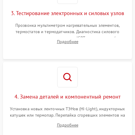
3. Тестирование электронных и силовых узлов
Прозвонка мультиметром нагревательных элементов,
термостатов и термодатчиков. Диагностика силового
модуля, реле, диодных мостов и IGBT-транзисторов (для
Подробнее
индукции). Проверка кранов и газ-контроля (для газовых
панелей).
4. Замена деталей и компонентный ремонт
Установка новых ленточных ТЭНов (Hi-Light), индукторных
катушек или термопар. Перепайка сгоревших элементов на
плате управления, восстановление токопроводящих
Подробнее
дорожек. Очистка контактов и замена поврежденной
проводки.