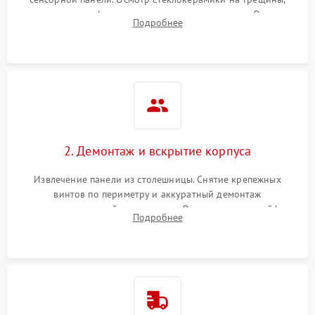
проверка конфорок на равномерность нагрева. Опрос
Подробнее
клиента о симптомах (не включается, не видит посуду,
щелкает).
2. Демонтаж и вскрытие корпуса
Извлечение панели из столешницы. Снятие крепежных
винтов по периметру и аккуратный демонтаж
стеклокерамической поверхности. Отсоединение шлейфов
Подробнее
сенсорного блока для доступа к силовым платам, катушкам
или ТЭНам.