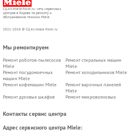
СЦ kir.miele-fixim.ru - сеть сервисных
центров в Кирове по ремонту и
обслуживанию техники Miele
2021-2026 © СЦ kir.miele-fixim.ru
Мы ремонтируем
Ремонт роботов-пылесосов
Ремонт стиральных машин
Miele
Miele
Ремонт посудомоечных
Ремонт холодильников Miele
машин Miele
Ремонт кофемашин Miele
Ремонт варочных панелей
Miele
Ремонт духовых шкафов
Ремонт микроволновых
Miele
печей Miele
Ремонт парогенераторов
Ремонт вытяжек Miele
Контакты сервис центра
Miele
Ремонт гладильных систем
Ремонт вертикальных
Адрес сервисного центра Miele:
Miele
пылесосов Miele