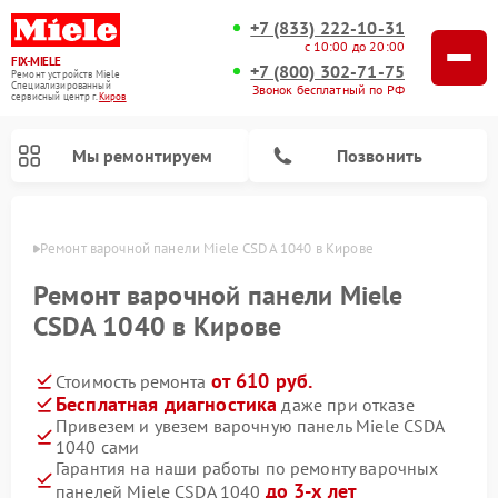
+7 (833) 222-10-31
с 10:00 до 20:00
FIX-MIELE
+7 (800) 302-71-75
Ремонт устройств Miele
Специализированный
Звонок бесплатный по РФ
cервисный центр г.
Киров
Мы ремонтируем
Позвонить
ирове
Ремонт варочной панели Miele CSDA 1040 в Кирове
Ремонт варочной панели Miele
CSDA 1040 в Кирове
от 610 руб.
Стоимость ремонта
Бесплатная диагностика
даже при отказе
Привезем и увезем варочную панель Miele CSDA
1040 сами
Ремонт вертикальных пылесосов Miele
Ремонт роботов-пылесосов Miele
Ремонт посудомоечных машин Miele
Ремонт микроволновых печей Miele
Ремонт стиральных машин Miele
Ремонт гладильных систем Miele
Ремонт сушильных машин Miele
Гарантия на наши работы по ремонту варочных
до 3-х лет
панелей Miele CSDA 1040