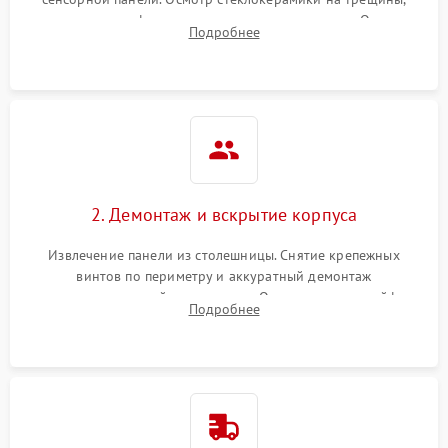
проверка конфорок на равномерность нагрева. Опрос
Подробнее
клиента о симптомах (не включается, не видит посуду,
щелкает).
2. Демонтаж и вскрытие корпуса
Извлечение панели из столешницы. Снятие крепежных
винтов по периметру и аккуратный демонтаж
стеклокерамической поверхности. Отсоединение шлейфов
Подробнее
сенсорного блока для доступа к силовым платам, катушкам
или ТЭНам.