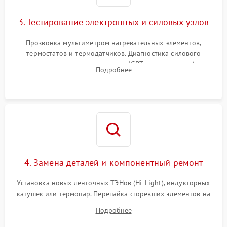
3. Тестирование электронных и силовых узлов
Прозвонка мультиметром нагревательных элементов,
термостатов и термодатчиков. Диагностика силового
модуля, реле, диодных мостов и IGBT-транзисторов (для
Подробнее
индукции). Проверка кранов и газ-контроля (для газовых
панелей).
4. Замена деталей и компонентный ремонт
Установка новых ленточных ТЭНов (Hi-Light), индукторных
катушек или термопар. Перепайка сгоревших элементов на
плате управления, восстановление токопроводящих
Подробнее
дорожек. Очистка контактов и замена поврежденной
проводки.