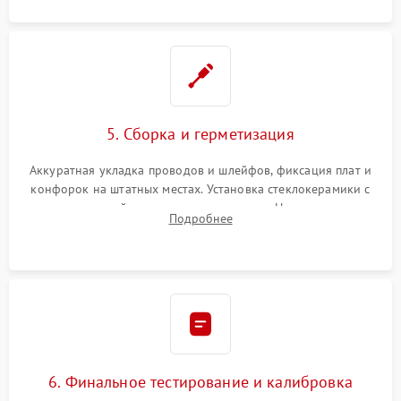
5. Сборка и герметизация
Аккуратная укладка проводов и шлейфов, фиксация плат и
конфорок на штатных местах. Установка стеклокерамики с
проверкой равномерности зазоров. Нанесение
Подробнее
термостойкого герметика или укладка уплотнительной
ленты по контуру.
6. Финальное тестирование и калибровка