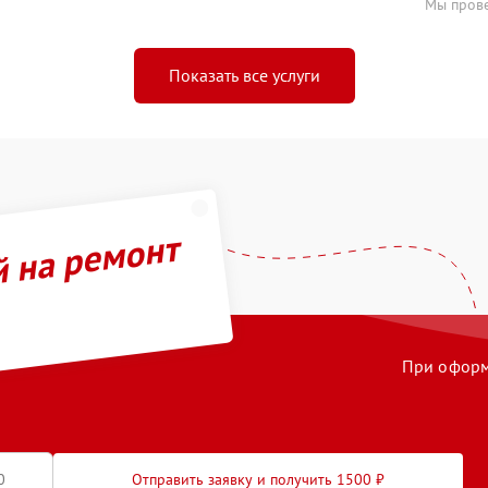
Мы прове
Показать все услуги
й на ремонт
При оформл
Отправить заявку и получить 1500 ₽