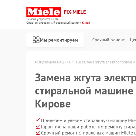
FIX-MIELE
Ремонт устройств Miele
Специализированный cервисный центр г.
Киров
Мы ремонтируем
Срочный ремонт
Це
шин Miele в Кирове
Стиральная машина Miele замена жгута электропроводк
Замена жгута элект
стиральной машине 
Кирове
Привезем и увезем стиральную машину Mie
Гарантия на наши работы по ремонту стир
Срочный ремонт стиральных машин Miele в
Ремонт роботов-пылесосов Miele
Ремонт посудомоечных машин Miele
Ремонт варочных панелей Miele
Ремонт духовых шкафов Miele
Ремонт микроволновых печей Miele
Ремонт парогенераторов Miele
Ремонт гладильных систем Miele
Ремонт вертикальных пылесосов Miele
Ремонт сушильных машин Miele