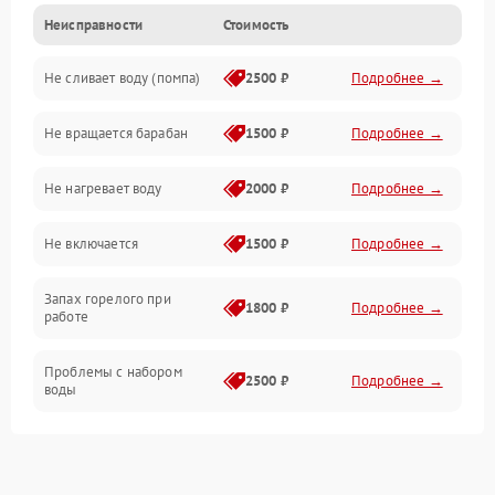
Неисправности
Стоимость
Электропитание
Не сливает воду (помпа)
2500 ₽
Подробнее →
Водоснабжение
Не вращается барабан
1500 ₽
Подробнее →
Слив
Не нагревает воду
2000 ₽
Подробнее →
Программное обеспечение
Не включается
1500 ₽
Подробнее →
Запах горелого при
1800 ₽
Подробнее →
работе
Проблемы с набором
2500 ₽
Подробнее →
воды
Замена ТЭНа
2200 ₽
Подробнее →