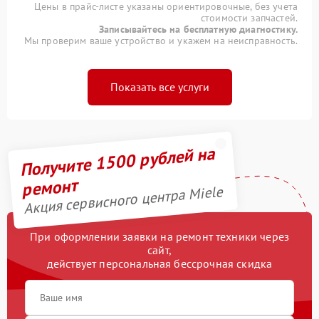
Цены в прайс-листе указаны ориентировочные, без учета
стоимости запчастей.
Записывайтесь на бесплатную диагностику.
Мы проверим ваше устройство и укажем на неисправность.
Показать все услуги
Получите 1500 рублей на
ремонт
Акция сервисного центра Miele
При оформлении заявки на ремонт техники через
сайт,
действует персональная бессрочная скидка