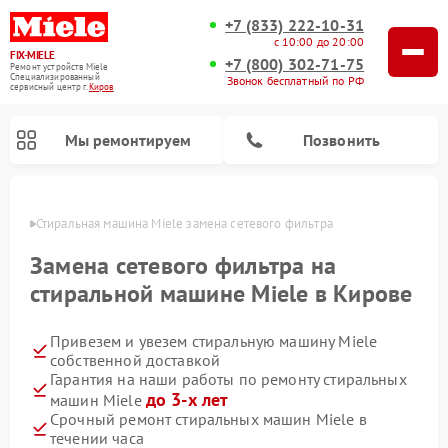
+7 (833) 222-10-31
с 10:00 до 20:00
FIX-MIELE
+7 (800) 302-71-75
Ремонт устройств Miele
Специализированный
Звонок бесплатный по РФ
cервисный центр г.
Киров
Мы ремонтируем
Позвонить
ирове
Стиральная машина Miele замена сетевого фильтра
Замена сетевого фильтра на
стиральной машине Miele в Кирове
Привезем и увезем стиральную машину Miele
собственной доставкой
Гарантия на наши работы по ремонту стиральных
до 3-х лет
машин Miele
Ремонт вертикальных пылесосов Miele
Ремонт роботов-пылесосов Miele
Ремонт варочных панелей Miele
Ремонт микроволновых печей Miele
Ремонт посудомоечных машин Miele
Ремонт гладильных систем Miele
Ремонт сушильных машин Miele
Срочный ремонт стиральных машин Miele в
течении часа