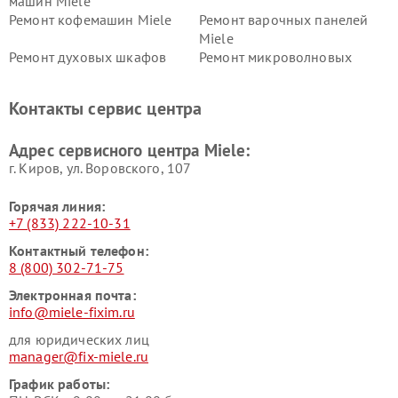
машин Miele
Ремонт кофемашин Miele
Ремонт варочных панелей
Miele
Ремонт духовых шкафов
Ремонт микроволновых
Miele
печей Miele
Ремонт парогенераторов
Ремонт вытяжек Miele
Контакты сервис центра
Miele
Ремонт гладильных систем
Ремонт вертикальных
Адрес сервисного центра Miele:
Miele
пылесосов Miele
г. Киров, ул. Воровского, 107
Горячая линия:
+7 (833) 222-10-31
Контактный телефон:
8 (800) 302-71-75
Электронная почта:
info@miele-fixim.ru
для юридических лиц
manager@fix-miele.ru
График работы: