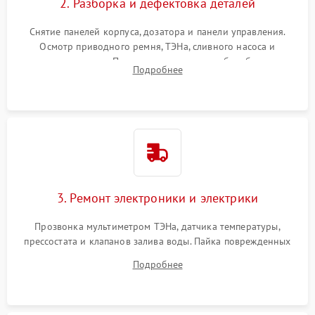
2. Разборка и дефектовка деталей
Снятие панелей корпуса, дозатора и панели управления.
Осмотр приводного ремня, ТЭНа, сливного насоса и
амортизаторов. Проверка подшипников барабана и
Подробнее
крестовины на износ, а манжеты люка на разрывы.
3. Ремонт электроники и электрики
Прозвонка мультиметром ТЭНа, датчика температуры,
прессостата и клапанов залива воды. Пайка поврежденных
дорожек или замена симисторов на плате управления.
Подробнее
Восстановление целостности проводки и контактов.