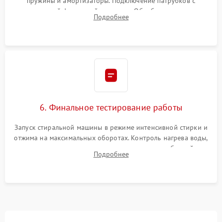
пружины и амортизаторы. Подключение патрубков с
надежной фиксацией хомутами. Обработка стыков
Подробнее
герметиком для предотвращения возможных протечек воды.
6. Финальное тестирование работы
Запуск стиральной машины в режиме интенсивной стирки и
отжима на максимальных оборотах. Контроль нагрева воды,
корректности слива, отсутствия излишних вибраций,
Подробнее
посторонних стуков и протечек под корпусом.