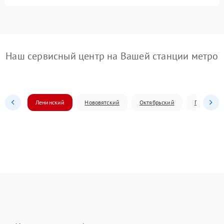
Наш сервисный центр на Вашей станции метро
Ленинский
Нововятский
Октябрьский
Первомай