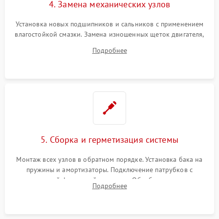
4. Замена механических узлов
Установка новых подшипников и сальников с применением
влагостойкой смазки. Замена изношенных щеток двигателя,
порванного ремня привода, неисправного сливного насоса
Подробнее
или поврежденной резиновой манжеты.
5. Сборка и герметизация системы
Монтаж всех узлов в обратном порядке. Установка бака на
пружины и амортизаторы. Подключение патрубков с
надежной фиксацией хомутами. Обработка стыков
Подробнее
герметиком для предотвращения возможных протечек воды.