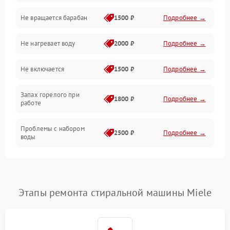
Не вращается барабан
1500 ₽
Подробнее →
Слив
Не нагревает воду
2000 ₽
Подробнее →
Программное обеспечение
Не включается
1500 ₽
Подробнее →
Запах горелого при
1800 ₽
Подробнее →
работе
Проблемы с набором
2500 ₽
Подробнее →
воды
Замена ТЭНа
2200 ₽
Подробнее →
Замена платы управления
2200 ₽
Подробнее →
Этапы ремонта стиральной машины Miele