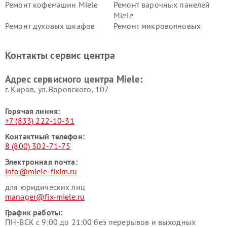
Ремонт кофемашин Miele
Ремонт варочных панелей
Miele
Ремонт духовых шкафов
Ремонт микроволновых
Miele
печей Miele
Ремонт парогенераторов
Ремонт вытяжек Miele
Контакты сервис центра
Miele
Ремонт гладильных систем
Ремонт вертикальных
Адрес сервисного центра Miele:
Miele
пылесосов Miele
г. Киров, ул. Воровского, 107
Горячая линия:
+7 (833) 222-10-31
Контактный телефон:
8 (800) 302-71-75
Электронная почта:
info@miele-fixim.ru
для юридических лиц
manager@fix-miele.ru
График работы:
ПН-ВСК с 9:00 до 21:00 без перерывов и выходных