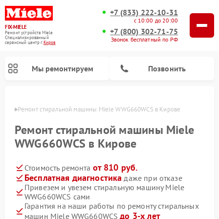
+7 (833) 222-10-31
с 10:00 до 20:00
FIX-MIELE
+7 (800) 302-71-75
Ремонт устройств Miele
Специализированный
Звонок бесплатный по РФ
cервисный центр г.
Киров
Мы ремонтируем
Позвонить
ирове
Ремонт стиральной машины Miele WWG660WCS в Кирове
Ремонт стиральной машины Miele
WWG660WCS в Кирове
от 810 руб.
Стоимость ремонта
Бесплатная диагностика
даже при отказе
Привезем и увезем стиральную машину Miele
WWG660WCS сами
Ремонт вертикальных пылесосов Miele
Ремонт роботов-пылесосов Miele
Ремонт варочных панелей Miele
Ремонт микроволновых печей Miele
Ремонт посудомоечных машин Miele
Ремонт гладильных систем Miele
Ремонт сушильных машин Miele
Гарантия на наши работы по ремонту стиральных
до 3-х лет
машин Miele WWG660WCS