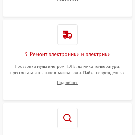
крестовины на износ, а манжеты люка на разрывы.
3. Ремонт электроники и электрики
Прозвонка мультиметром ТЭНа, датчика температуры,
прессостата и клапанов залива воды. Пайка поврежденных
дорожек или замена симисторов на плате управления.
Подробнее
Восстановление целостности проводки и контактов.