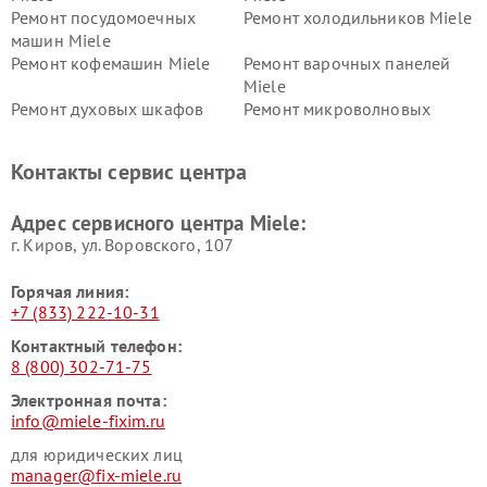
Ремонт посудомоечных
Ремонт холодильников Miele
машин Miele
Ремонт кофемашин Miele
Ремонт варочных панелей
Miele
Ремонт духовых шкафов
Ремонт микроволновых
Miele
печей Miele
Ремонт парогенераторов
Ремонт вытяжек Miele
Контакты сервис центра
Miele
Ремонт гладильных систем
Ремонт вертикальных
Адрес сервисного центра Miele:
Miele
пылесосов Miele
г. Киров, ул. Воровского, 107
Горячая линия:
+7 (833) 222-10-31
Контактный телефон:
8 (800) 302-71-75
Электронная почта:
info@miele-fixim.ru
для юридических лиц
manager@fix-miele.ru