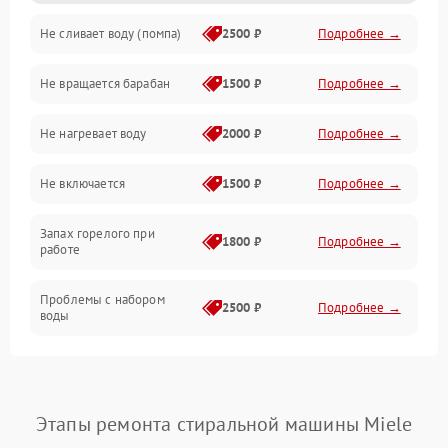
Не сливает воду (помпа)
2500 ₽
Подробнее →
Водоснабжение
Не вращается барабан
1500 ₽
Подробнее →
Слив
Не нагревает воду
2000 ₽
Подробнее →
Программное обеспечение
Не включается
1500 ₽
Подробнее →
Запах горелого при
1800 ₽
Подробнее →
работе
Проблемы с набором
2500 ₽
Подробнее →
воды
Замена ТЭНа
2200 ₽
Подробнее →
Замена платы управления
2200 ₽
Подробнее →
Этапы ремонта стиральной машины Miele