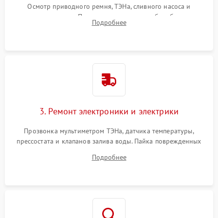
Осмотр приводного ремня, ТЭНа, сливного насоса и
амортизаторов. Проверка подшипников барабана и
Подробнее
крестовины на износ, а манжеты люка на разрывы.
3. Ремонт электроники и электрики
Прозвонка мультиметром ТЭНа, датчика температуры,
прессостата и клапанов залива воды. Пайка поврежденных
дорожек или замена симисторов на плате управления.
Подробнее
Восстановление целостности проводки и контактов.