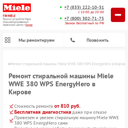
+7 (833) 222-10-31
с 10:00 до 20:00
FIX-MIELE
+7 (800) 302-71-75
Ремонт устройств Miele
Специализированный
Звонок бесплатный по РФ
cервисный центр г.
Киров
Мы ремонтируем
Позвонить
ирове
Ремонт стиральной машины Miele WWE 380 WPS EnergyHero в Кирове
Ремонт стиральной машины Miele
WWE 380 WPS EnergyHero в
Кирове
от 810 руб.
Стоимость ремонта
Бесплатная диагностика
даже при отказе
Привезем и увезем стиральную машину Miele WWE
Ремонт вертикальных пылесосов Miele
Ремонт роботов-пылесосов Miele
Ремонт варочных панелей Miele
Ремонт микроволновых печей Miele
Ремонт посудомоечных машин Miele
Ремонт гладильных систем Miele
Ремонт сушильных машин Miele
380 WPS EnergyHero сами