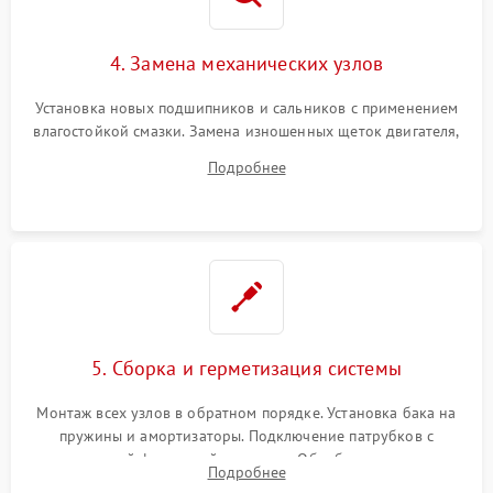
4. Замена механических узлов
Установка новых подшипников и сальников с применением
влагостойкой смазки. Замена изношенных щеток двигателя,
порванного ремня привода, неисправного сливного насоса
Подробнее
или поврежденной резиновой манжеты.
5. Сборка и герметизация системы
Монтаж всех узлов в обратном порядке. Установка бака на
пружины и амортизаторы. Подключение патрубков с
надежной фиксацией хомутами. Обработка стыков
Подробнее
герметиком для предотвращения возможных протечек воды.