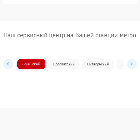
Наш сервисный центр на Вашей станции метро
Ленинский
Нововятский
Октябрьский
Первомай