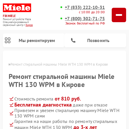
+7 (833) 222-10-31
с 10:00 до 20:00
FIX-MIELE
+7 (800) 302-71-75
Ремонт устройств Miele
Специализированный
Звонок бесплатный по РФ
cервисный центр г.
Киров
Мы ремонтируем
Позвонить
ирове
Ремонт стиральной машины Miele WTH 130 WPM в Кирове
Ремонт стиральной машины Miele
WTH 130 WPM в Кирове
от 810 руб.
Стоимость ремонта
Бесплатная диагностика
даже при отказе
Привезем и увезем стиральную машину Miele WTH
130 WPM сами
Ремонт вертикальных пылесосов Miele
Ремонт роботов-пылесосов Miele
Ремонт варочных панелей Miele
Ремонт микроволновых печей Miele
Ремонт посудомоечных машин Miele
Ремонт гладильных систем Miele
Ремонт сушильных машин Miele
Гарантия на наши работы по ремонту стиральных
до 3-х лет
машин Miele WTH 130 WPM