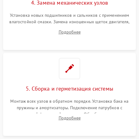
4. Замена механических узлов
Установка новых подшипников и сальников с применением
влагостойкой смазки. Замена изношенных щеток двигателя,
порванного ремня привода, неисправного сливного насоса
Подробнее
или поврежденной резиновой манжеты.
5. Сборка и герметизация системы
Монтаж всех узлов в обратном порядке. Установка бака на
пружины и амортизаторы. Подключение патрубков с
надежной фиксацией хомутами. Обработка стыков
Подробнее
герметиком для предотвращения возможных протечек воды.