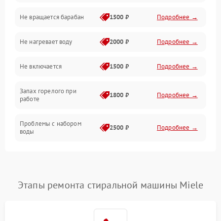
Не вращается барабан
1500 ₽
Подробнее →
Слив
Не нагревает воду
2000 ₽
Подробнее →
Программное обеспечение
Не включается
1500 ₽
Подробнее →
Запах горелого при
1800 ₽
Подробнее →
работе
Проблемы с набором
2500 ₽
Подробнее →
воды
Замена ТЭНа
2200 ₽
Подробнее →
Замена платы управления
2200 ₽
Подробнее →
Этапы ремонта стиральной машины Miele