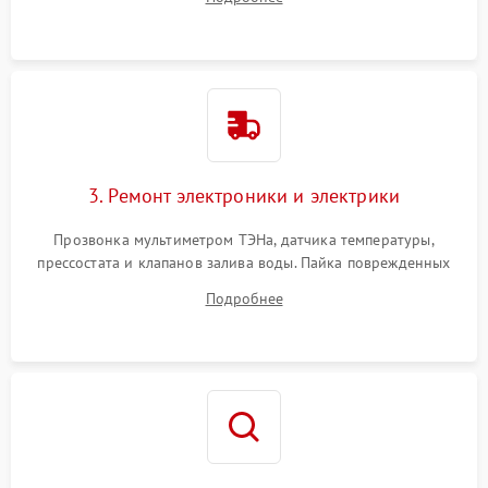
крестовины на износ, а манжеты люка на разрывы.
3. Ремонт электроники и электрики
Прозвонка мультиметром ТЭНа, датчика температуры,
прессостата и клапанов залива воды. Пайка поврежденных
дорожек или замена симисторов на плате управления.
Подробнее
Восстановление целостности проводки и контактов.