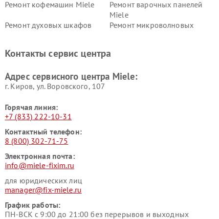
Ремонт кофемашин Miele
Ремонт варочных панелей
Miele
Ремонт духовых шкафов
Ремонт микроволновых
Miele
печей Miele
Ремонт парогенераторов
Ремонт вытяжек Miele
Контакты сервис центра
Miele
Ремонт гладильных систем
Ремонт вертикальных
Адрес сервисного центра Miele:
Miele
пылесосов Miele
г. Киров, ул. Воровского, 107
Горячая линия:
+7 (833) 222-10-31
Контактный телефон:
8 (800) 302-71-75
Электронная почта:
info@miele-fixim.ru
для юридических лиц
manager@fix-miele.ru
График работы:
ПН-ВСК с 9:00 до 21:00 без перерывов и выходных