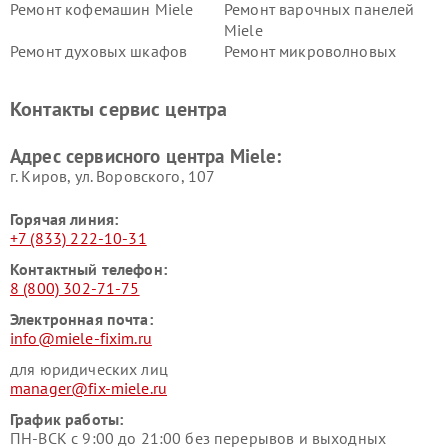
Ремонт кофемашин Miele
Ремонт варочных панелей
Miele
Ремонт духовых шкафов
Ремонт микроволновых
Miele
печей Miele
Ремонт парогенераторов
Ремонт вытяжек Miele
Контакты сервис центра
Miele
Ремонт гладильных систем
Ремонт вертикальных
Адрес сервисного центра Miele:
Miele
пылесосов Miele
г. Киров, ул. Воровского, 107
Горячая линия:
+7 (833) 222-10-31
Контактный телефон:
8 (800) 302-71-75
Электронная почта:
info@miele-fixim.ru
для юридических лиц
manager@fix-miele.ru
График работы:
ПН-ВСК с 9:00 до 21:00 без перерывов и выходных