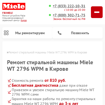
+7 (833) 222-10-31
с 10:00 до 20:00
FIX-MIELE
+7 (800) 302-71-75
Ремонт устройств Miele
Специализированный
Звонок бесплатный по РФ
cервисный центр г.
Киров
Мы ремонтируем
Позвонить
ирове
Ремонт стиральной машины Miele WT 2796 WPM в Кирове
Ремонт стиральной машины Miele
WT 2796 WPM в Кирове
от 810 руб.
Стоимость ремонта
Бесплатная диагностика
даже при отказе
Привезем и увезем стиральную машину Miele WT
2796 WPM сами
Ремонт вертикальных пылесосов Miele
Ремонт роботов-пылесосов Miele
Ремонт варочных панелей Miele
Ремонт микроволновых печей Miele
Ремонт посудомоечных машин Miele
Ремонт гладильных систем Miele
Ремонт сушильных машин Miele
Гарантия на наши работы по ремонту стиральных
до 3-х лет
машин Miele WT 2796 WPM