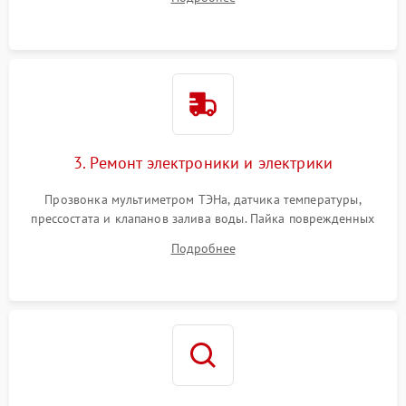
крестовины на износ, а манжеты люка на разрывы.
3. Ремонт электроники и электрики
Прозвонка мультиметром ТЭНа, датчика температуры,
прессостата и клапанов залива воды. Пайка поврежденных
дорожек или замена симисторов на плате управления.
Подробнее
Восстановление целостности проводки и контактов.