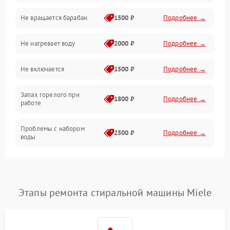
Не вращается барабан
1500 ₽
Подробнее →
Слив
Не нагревает воду
2000 ₽
Подробнее →
Программное обеспечение
Не включается
1500 ₽
Подробнее →
Запах горелого при
1800 ₽
Подробнее →
работе
Проблемы с набором
2500 ₽
Подробнее →
воды
Замена ТЭНа
2200 ₽
Подробнее →
Замена платы управления
2200 ₽
Подробнее →
Этапы ремонта стиральной машины Miele