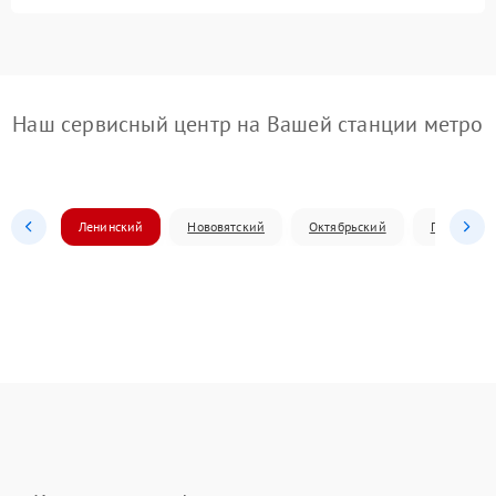
Наш сервисный центр на Вашей станции метро
Ленинский
Нововятский
Октябрьский
Первомай