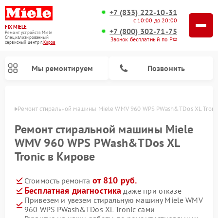
+7 (833) 222-10-31
с 10:00 до 20:00
FIX-MIELE
+7 (800) 302-71-75
Ремонт устройств Miele
Специализированный
Звонок бесплатный по РФ
cервисный центр г.
Киров
Мы ремонтируем
Позвонить
ирове
Ремонт стиральной машины Miele WMV 960 WPS PWash&TDos XL Tronic
Ремонт стиральной машины Miele
WMV 960 WPS PWash&TDos XL
Tronic в Кирове
от 810 руб.
Стоимость ремонта
Бесплатная диагностика
даже при отказе
Привезем и увезем стиральную машину Miele WMV
Ремонт вертикальных пылесосов Miele
Ремонт роботов-пылесосов Miele
Ремонт варочных панелей Miele
Ремонт микроволновых печей Miele
Ремонт посудомоечных машин Miele
Ремонт гладильных систем Miele
Ремонт сушильных машин Miele
960 WPS PWash&TDos XL Tronic сами