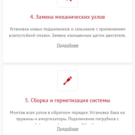
4. Замена механических узлов
Установка новых подшипников и сальников с применением
влагостойкой смазки. Замена изношенных щеток двигателя,
порванного ремня привода, неисправного сливного насоса
Подробнее
или поврежденной резиновой манжеты.
5. Сборка и герметизация системы
Монтаж всех узлов в обратном порядке. Установка бака на
пружины и амортизаторы. Подключение патрубков с
надежной фиксацией хомутами. Обработка стыков
Подробнее
герметиком для предотвращения возможных протечек воды.