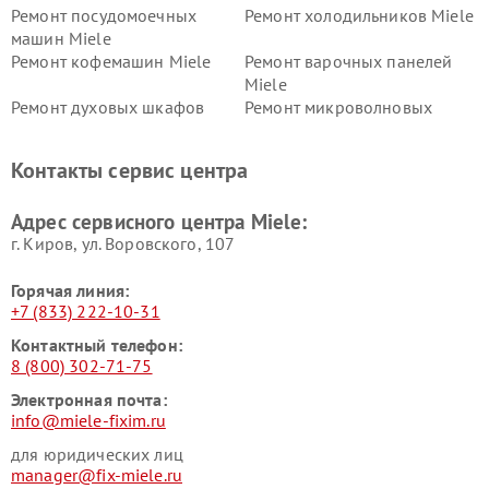
Ремонт посудомоечных
Ремонт холодильников Miele
машин Miele
Ремонт кофемашин Miele
Ремонт варочных панелей
Miele
Ремонт духовых шкафов
Ремонт микроволновых
Miele
печей Miele
Ремонт парогенераторов
Ремонт вытяжек Miele
Контакты сервис центра
Miele
Ремонт гладильных систем
Ремонт вертикальных
Адрес сервисного центра Miele:
Miele
пылесосов Miele
г. Киров, ул. Воровского, 107
Горячая линия:
+7 (833) 222-10-31
Контактный телефон:
8 (800) 302-71-75
Электронная почта:
info@miele-fixim.ru
для юридических лиц
manager@fix-miele.ru