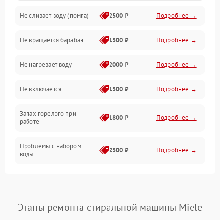
Не сливает воду (помпа)
2500 ₽
Подробнее →
Водоснабжение
Не вращается барабан
1500 ₽
Подробнее →
Слив
Не нагревает воду
2000 ₽
Подробнее →
Программное обеспечение
Не включается
1500 ₽
Подробнее →
Запах горелого при
1800 ₽
Подробнее →
работе
Проблемы с набором
2500 ₽
Подробнее →
воды
Замена ТЭНа
2200 ₽
Подробнее →
Замена платы управления
2200 ₽
Подробнее →
Этапы ремонта стиральной машины Miele