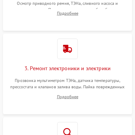
Осмотр приводного ремня, ТЭНа, сливного насоса и
амортизаторов. Проверка подшипников барабана и
Подробнее
крестовины на износ, а манжеты люка на разрывы.
3. Ремонт электроники и электрики
Прозвонка мультиметром ТЭНа, датчика температуры,
прессостата и клапанов залива воды. Пайка поврежденных
дорожек или замена симисторов на плате управления.
Подробнее
Восстановление целостности проводки и контактов.