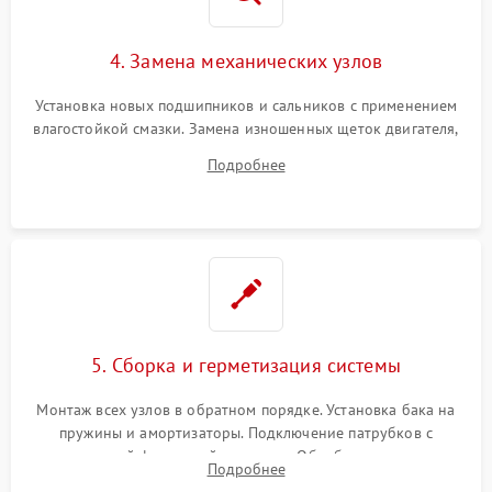
4. Замена механических узлов
Установка новых подшипников и сальников с применением
влагостойкой смазки. Замена изношенных щеток двигателя,
порванного ремня привода, неисправного сливного насоса
Подробнее
или поврежденной резиновой манжеты.
5. Сборка и герметизация системы
Монтаж всех узлов в обратном порядке. Установка бака на
пружины и амортизаторы. Подключение патрубков с
надежной фиксацией хомутами. Обработка стыков
Подробнее
герметиком для предотвращения возможных протечек воды.