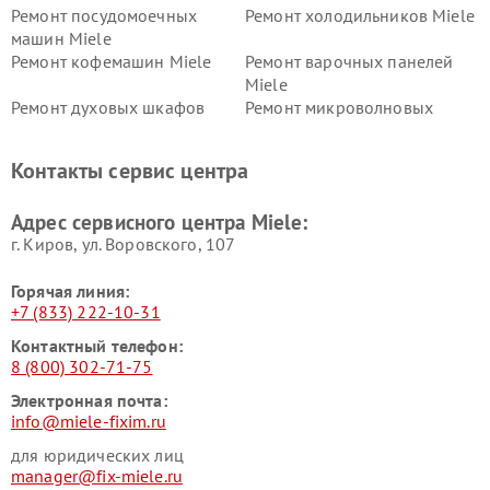
Ремонт посудомоечных
Ремонт холодильников Miele
машин Miele
Ремонт кофемашин Miele
Ремонт варочных панелей
Miele
Ремонт духовых шкафов
Ремонт микроволновых
Miele
печей Miele
Ремонт парогенераторов
Ремонт вытяжек Miele
Контакты сервис центра
Miele
Ремонт гладильных систем
Ремонт вертикальных
Адрес сервисного центра Miele:
Miele
пылесосов Miele
г. Киров, ул. Воровского, 107
Горячая линия:
+7 (833) 222-10-31
Контактный телефон:
8 (800) 302-71-75
Электронная почта:
info@miele-fixim.ru
для юридических лиц
manager@fix-miele.ru