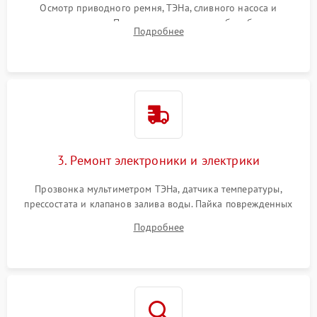
Осмотр приводного ремня, ТЭНа, сливного насоса и
амортизаторов. Проверка подшипников барабана и
Подробнее
крестовины на износ, а манжеты люка на разрывы.
3. Ремонт электроники и электрики
Прозвонка мультиметром ТЭНа, датчика температуры,
прессостата и клапанов залива воды. Пайка поврежденных
дорожек или замена симисторов на плате управления.
Подробнее
Восстановление целостности проводки и контактов.