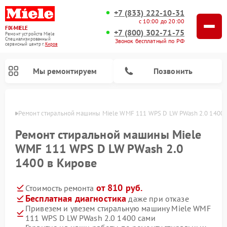
+7 (833) 222-10-31
с 10:00 до 20:00
FIX-MIELE
+7 (800) 302-71-75
Ремонт устройств Miele
Специализированный
Звонок бесплатный по РФ
cервисный центр г.
Киров
Мы ремонтируем
Позвонить
ирове
Ремонт стиральной машины Miele WMF 111 WPS D LW PWash 2.0 1400 
Ремонт стиральной машины Miele
WMF 111 WPS D LW PWash 2.0
1400 в Кирове
от 810 руб.
Стоимость ремонта
Бесплатная диагностика
даже при отказе
Привезем и увезем стиральную машину Miele WMF
Ремонт вертикальных пылесосов Miele
Ремонт роботов-пылесосов Miele
Ремонт варочных панелей Miele
Ремонт микроволновых печей Miele
Ремонт посудомоечных машин Miele
Ремонт гладильных систем Miele
Ремонт сушильных машин Miele
111 WPS D LW PWash 2.0 1400 сами