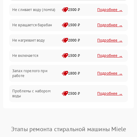
Не сливает воду (помпа)
2500 ₽
Подробнее →
Водоснабжение
Не вращается барабан
1500 ₽
Подробнее →
Слив
Не нагревает воду
2000 ₽
Подробнее →
Программное обеспечение
Не включается
1500 ₽
Подробнее →
Запах горелого при
1800 ₽
Подробнее →
работе
Проблемы с набором
2500 ₽
Подробнее →
воды
Замена ТЭНа
2200 ₽
Подробнее →
Замена платы управления
2200 ₽
Подробнее →
Этапы ремонта стиральной машины Miele