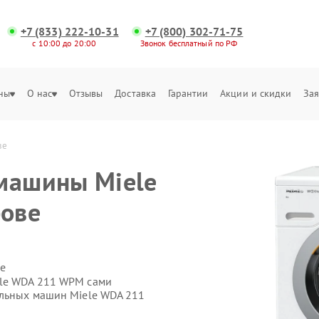
+7 (833) 222-10-31
+7 (800) 302-71-75
с 10:00 до 20:00
Звонок бесплатный по РФ
ны
О нас
Отзывы
Доставка
Гарантии
Акции и скидки
Зая
ве
машины Miele
ове
е
ele WDA 211 WPM сами
альных машин Miele WDA 211