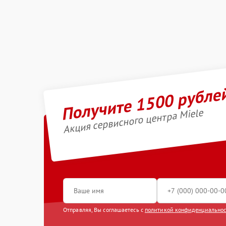
Получите 1500 рубле
Акция сервисного центра Miele
Отправляя, Вы соглашаетесь с
политикой конфиденциально