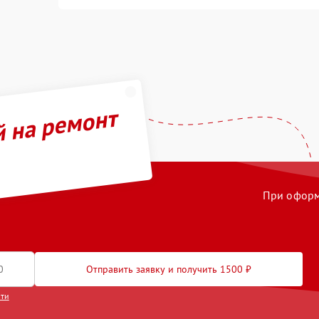
й на ремонт
При оформл
Отправить заявку и получить 1500 ₽
сти