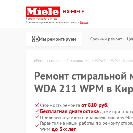
FIX-MIELE
Ремонт устройств Miele
Специализированный cервисный центр г.
Киров
Мы ремонтируем
Срочный ремонт
Це
шин Miele в Кирове
Ремонт стиральной машины Miele WDA 211 WPM в Киро
Ремонт стиральной 
WDA 211 WPM в Кир
от 810 руб.
Стоимость ремонта
Бесплатная диагностика
даже при отказ
Привезем и увезем стиральную машину Mi
Гарантия на наши работы по ремонту стир
до 3-х лет
WPM
Ремонт роботов-пылесосов Miele
Ремонт посудомоечных машин Miele
Ремонт варочных панелей Miele
Ремонт духовых шкафов Miele
Ремонт микроволновых печей Miele
Ремонт парогенераторов Miele
Ремонт гладильных систем Miele
Ремонт вертикальных пылесосов Miele
Ремонт сушильных машин Miele