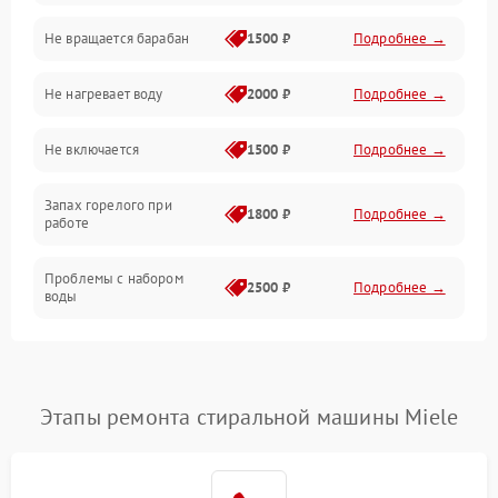
Не вращается барабан
1500 ₽
Подробнее →
Слив
Не нагревает воду
2000 ₽
Подробнее →
Программное обеспечение
Не включается
1500 ₽
Подробнее →
Запах горелого при
1800 ₽
Подробнее →
работе
Проблемы с набором
2500 ₽
Подробнее →
воды
Замена ТЭНа
2200 ₽
Подробнее →
Замена платы управления
2200 ₽
Подробнее →
Этапы ремонта стиральной машины Miele