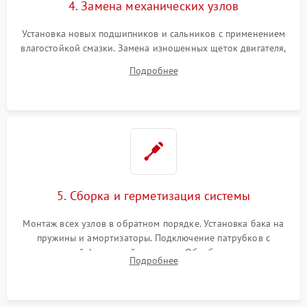
4. Замена механических узлов
Установка новых подшипников и сальников с применением
влагостойкой смазки. Замена изношенных щеток двигателя,
порванного ремня привода, неисправного сливного насоса
Подробнее
или поврежденной резиновой манжеты.
5. Сборка и герметизация системы
Монтаж всех узлов в обратном порядке. Установка бака на
пружины и амортизаторы. Подключение патрубков с
надежной фиксацией хомутами. Обработка стыков
Подробнее
герметиком для предотвращения возможных протечек воды.