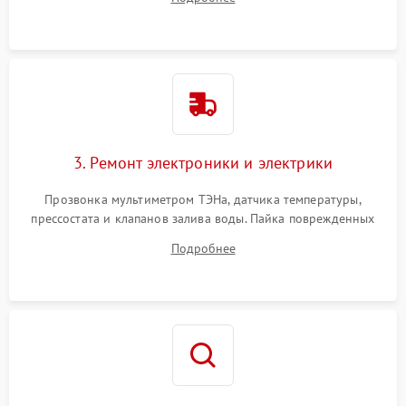
крестовины на износ, а манжеты люка на разрывы.
3. Ремонт электроники и электрики
Прозвонка мультиметром ТЭНа, датчика температуры,
прессостата и клапанов залива воды. Пайка поврежденных
дорожек или замена симисторов на плате управления.
Подробнее
Восстановление целостности проводки и контактов.