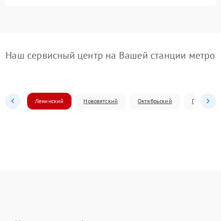
Наш сервисный центр на Вашей станции метро
Ленинский
Нововятский
Октябрьский
Первомай