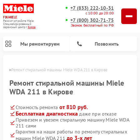
+7 (833) 222-10-31
с 10:00 до 20:00
FIX-MIELE
+7 (800) 302-71-75
Ремонт устройств Miele
Специализированный
Звонок бесплатный по РФ
cервисный центр г.
Киров
Мы ремонтируем
Позвонить
ирове
Ремонт стиральной машины Miele WDA 211 в Кирове
Ремонт стиральной машины Miele
WDA 211 в Кирове
от 810 руб.
Стоимость ремонта
Бесплатная диагностика
даже при отказе
Привезем и увезем стиральную машину Miele WDA
211 сами
Ремонт вертикальных пылесосов Miele
Ремонт роботов-пылесосов Miele
Ремонт варочных панелей Miele
Ремонт микроволновых печей Miele
Ремонт посудомоечных машин Miele
Ремонт гладильных систем Miele
Ремонт сушильных машин Miele
Гарантия на наши работы по ремонту стиральных
до 3-х лет
машин Miele WDA 211