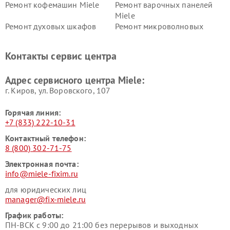
Ремонт кофемашин Miele
Ремонт варочных панелей
Miele
Ремонт духовых шкафов
Ремонт микроволновых
Miele
печей Miele
Ремонт парогенераторов
Ремонт вытяжек Miele
Контакты сервис центра
Miele
Ремонт гладильных систем
Ремонт вертикальных
Адрес сервисного центра Miele:
Miele
пылесосов Miele
г. Киров, ул. Воровского, 107
Горячая линия:
+7 (833) 222-10-31
Контактный телефон:
8 (800) 302-71-75
Электронная почта:
info@miele-fixim.ru
для юридических лиц
manager@fix-miele.ru
График работы:
ПН-ВСК с 9:00 до 21:00 без перерывов и выходных