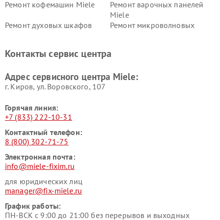
Ремонт кофемашин Miele
Ремонт варочных панелей
Miele
Ремонт духовых шкафов
Ремонт микроволновых
Miele
печей Miele
Ремонт парогенераторов
Ремонт вытяжек Miele
Контакты сервис центра
Miele
Ремонт гладильных систем
Ремонт вертикальных
Адрес сервисного центра Miele:
Miele
пылесосов Miele
г. Киров, ул. Воровского, 107
Горячая линия:
+7 (833) 222-10-31
Контактный телефон:
8 (800) 302-71-75
Электронная почта:
info@miele-fixim.ru
для юридических лиц
manager@fix-miele.ru
График работы:
ПН-ВСК с 9:00 до 21:00 без перерывов и выходных