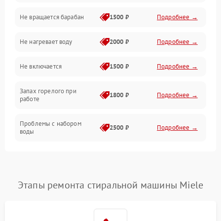
Не вращается барабан
1500 ₽
Подробнее →
Слив
Не нагревает воду
2000 ₽
Подробнее →
Программное обеспечение
Не включается
1500 ₽
Подробнее →
Запах горелого при
1800 ₽
Подробнее →
работе
Проблемы с набором
2500 ₽
Подробнее →
воды
Замена ТЭНа
2200 ₽
Подробнее →
Замена платы управления
2200 ₽
Подробнее →
Этапы ремонта стиральной машины Miele