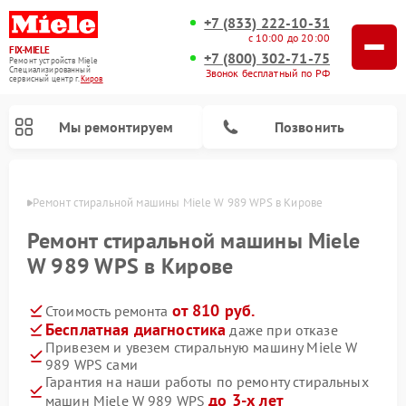
+7 (833) 222-10-31
с 10:00 до 20:00
FIX-MIELE
+7 (800) 302-71-75
Ремонт устройств Miele
Специализированный
Звонок бесплатный по РФ
cервисный центр г.
Киров
Мы ремонтируем
Позвонить
ирове
Ремонт стиральной машины Miele W 989 WPS в Кирове
Ремонт стиральной машины Miele
W 989 WPS в Кирове
от 810 руб.
Стоимость ремонта
Бесплатная диагностика
даже при отказе
Привезем и увезем стиральную машину Miele W
989 WPS сами
Ремонт вертикальных пылесосов Miele
Ремонт роботов-пылесосов Miele
Ремонт варочных панелей Miele
Ремонт микроволновых печей Miele
Ремонт посудомоечных машин Miele
Ремонт гладильных систем Miele
Ремонт сушильных машин Miele
Гарантия на наши работы по ремонту стиральных
до 3-х лет
машин Miele W 989 WPS