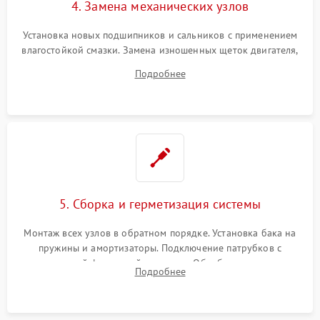
4. Замена механических узлов
Установка новых подшипников и сальников с применением
влагостойкой смазки. Замена изношенных щеток двигателя,
порванного ремня привода, неисправного сливного насоса
Подробнее
или поврежденной резиновой манжеты.
5. Сборка и герметизация системы
Монтаж всех узлов в обратном порядке. Установка бака на
пружины и амортизаторы. Подключение патрубков с
надежной фиксацией хомутами. Обработка стыков
Подробнее
герметиком для предотвращения возможных протечек воды.