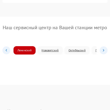
Наш сервисный центр на Вашей станции метро
Ленинский
Нововятский
Октябрьский
Первомай