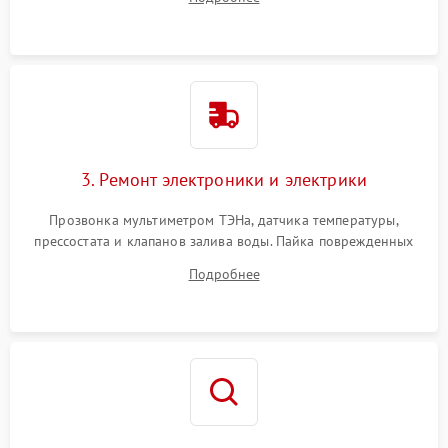
крестовины на износ, а манжеты люка на разрывы.
3. Ремонт электроники и электрики
Прозвонка мультиметром ТЭНа, датчика температуры,
прессостата и клапанов залива воды. Пайка поврежденных
дорожек или замена симисторов на плате управления.
Подробнее
Восстановление целостности проводки и контактов.