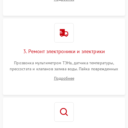
крестовины на износ, а манжеты люка на разрывы.
3. Ремонт электроники и электрики
Прозвонка мультиметром ТЭНа, датчика температуры,
прессостата и клапанов залива воды. Пайка поврежденных
дорожек или замена симисторов на плате управления.
Подробнее
Восстановление целостности проводки и контактов.