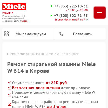
+7 (833) 222-10-31
с 10:00 до 20:00
FIX-MIELE
+7 (800) 302-71-75
Ремонт устройств Miele
Специализированный
Звонок бесплатный по РФ
cервисный центр г.
Киров
Мы ремонтируем
Позвонить
ирове
Ремонт стиральной машины Miele W 614 в Кирове
Ремонт стиральной машины Miele
W 614 в Кирове
от 810 руб.
Стоимость ремонта
Бесплатная диагностика
даже при отказе
Привезем и увезем стиральную машину Miele W
614 сами
Ремонт вертикальных пылесосов Miele
Ремонт роботов-пылесосов Miele
Ремонт варочных панелей Miele
Ремонт микроволновых печей Miele
Ремонт посудомоечных машин Miele
Ремонт гладильных систем Miele
Ремонт сушильных машин Miele
Гарантия на наши работы по ремонту стиральных
до 3-х лет
машин Miele W 614