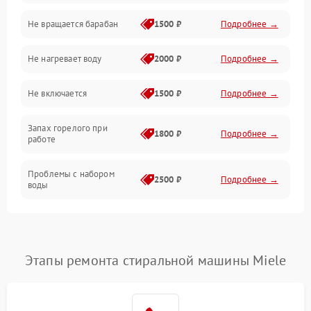
Не вращается барабан
1500 ₽
Подробнее →
Слив
Не нагревает воду
2000 ₽
Подробнее →
Программное обеспечение
Не включается
1500 ₽
Подробнее →
Запах горелого при
1800 ₽
Подробнее →
работе
Проблемы с набором
2500 ₽
Подробнее →
воды
Замена ТЭНа
2200 ₽
Подробнее →
Замена платы управления
2200 ₽
Подробнее →
Этапы ремонта стиральной машины Miele