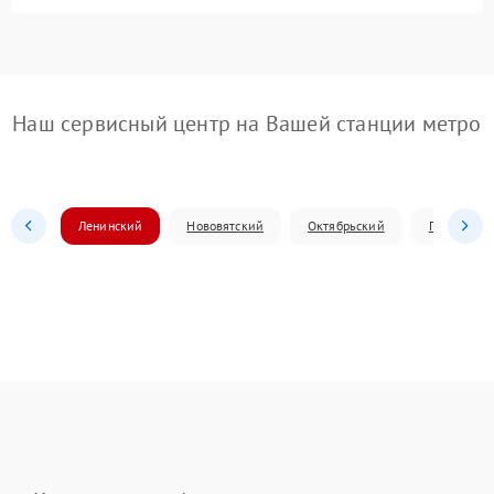
Наш сервисный центр на Вашей станции метро
Ленинский
Нововятский
Октябрьский
Первомай