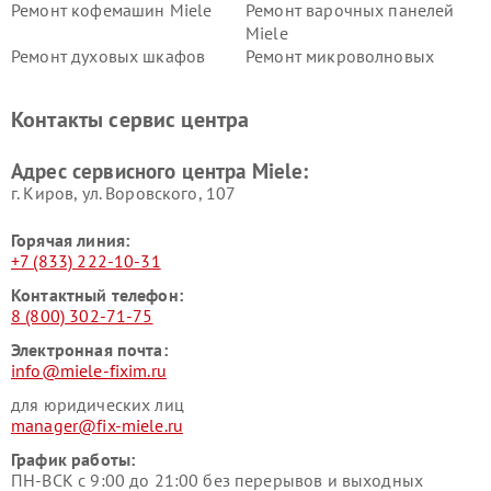
Ремонт кофемашин Miele
Ремонт варочных панелей
Miele
Ремонт духовых шкафов
Ремонт микроволновых
Miele
печей Miele
Ремонт парогенераторов
Ремонт вытяжек Miele
Контакты сервис центра
Miele
Ремонт гладильных систем
Ремонт вертикальных
Адрес сервисного центра Miele:
Miele
пылесосов Miele
г. Киров, ул. Воровского, 107
Горячая линия:
+7 (833) 222-10-31
Контактный телефон:
8 (800) 302-71-75
Электронная почта:
info@miele-fixim.ru
для юридических лиц
manager@fix-miele.ru
График работы:
ПН-ВСК с 9:00 до 21:00 без перерывов и выходных