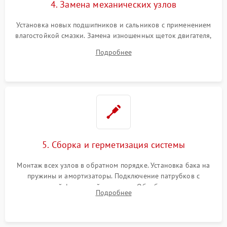
4. Замена механических узлов
Установка новых подшипников и сальников с применением
влагостойкой смазки. Замена изношенных щеток двигателя,
порванного ремня привода, неисправного сливного насоса
Подробнее
или поврежденной резиновой манжеты.
5. Сборка и герметизация системы
Монтаж всех узлов в обратном порядке. Установка бака на
пружины и амортизаторы. Подключение патрубков с
надежной фиксацией хомутами. Обработка стыков
Подробнее
герметиком для предотвращения возможных протечек воды.