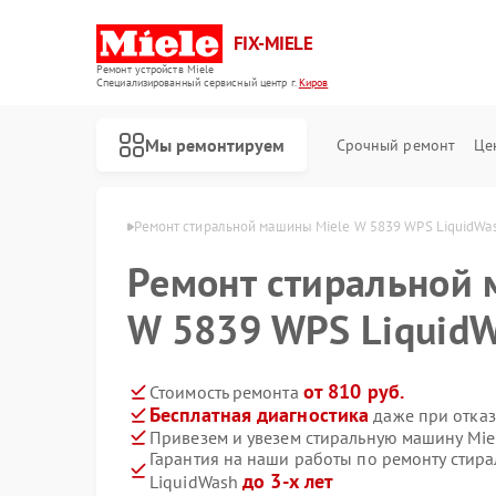
FIX-MIELE
Ремонт устройств Miele
Специализированный cервисный центр г.
Киров
Мы ремонтируем
Срочный ремонт
Це
шин Miele в Кирове
Ремонт стиральной машины Miele W 5839 WPS LiquidWas
Ремонт стиральной 
W 5839 WPS LiquidW
от 810 руб.
Стоимость ремонта
Бесплатная диагностика
даже при отказ
Привезем и увезем стиральную машину Mie
Гарантия на наши работы по ремонту стир
до 3-х лет
LiquidWash
Ремонт роботов-пылесосов Miele
Ремонт посудомоечных машин Miele
Ремонт варочных панелей Miele
Ремонт духовых шкафов Miele
Ремонт микроволновых печей Miele
Ремонт парогенераторов Miele
Ремонт гладильных систем Miele
Ремонт вертикальных пылесосов Miele
Ремонт сушильных машин Miele