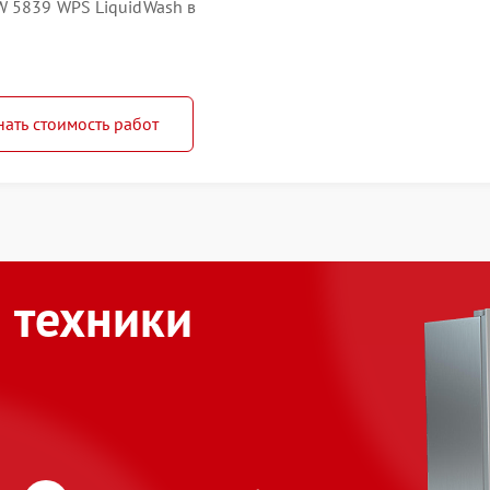
W 5839 WPS LiquidWash в
нать стоимость работ
 техники