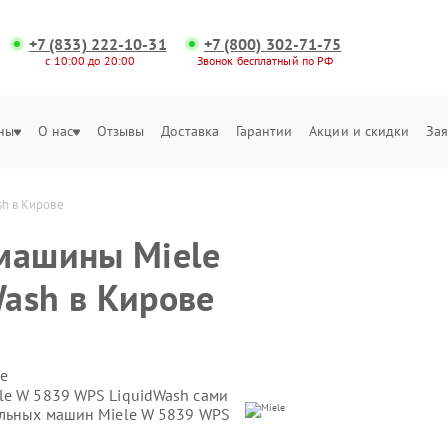
+7 (833) 222-10-31
+7 (800) 302-71-75
с 10:00 до 20:00
Звонок бесплатный по РФ
ны
О нас
Отзывы
Доставка
Гарантии
Акции и скидки
Зая
h в Кирове
машины Miele
ash в Кирове
е
le W 5839 WPS LiquidWash сами
альных машин Miele W 5839 WPS