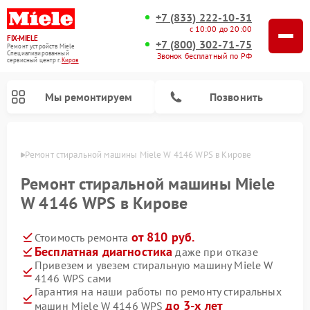
+7 (833) 222-10-31
с 10:00 до 20:00
FIX-MIELE
+7 (800) 302-71-75
Ремонт устройств Miele
Специализированный
Звонок бесплатный по РФ
cервисный центр г.
Киров
Мы ремонтируем
Позвонить
ирове
Ремонт стиральной машины Miele W 4146 WPS в Кирове
Ремонт стиральной машины Miele
W 4146 WPS в Кирове
от 810 руб.
Стоимость ремонта
Бесплатная диагностика
даже при отказе
Привезем и увезем стиральную машину Miele W
4146 WPS сами
Ремонт вертикальных пылесосов Miele
Ремонт роботов-пылесосов Miele
Ремонт варочных панелей Miele
Ремонт микроволновых печей Miele
Ремонт посудомоечных машин Miele
Ремонт гладильных систем Miele
Ремонт сушильных машин Miele
Гарантия на наши работы по ремонту стиральных
до 3-х лет
машин Miele W 4146 WPS