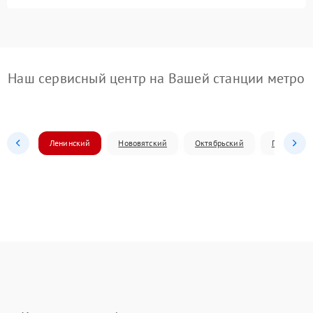
Наш сервисный центр на Вашей станции метро
Ленинский
Нововятский
Октябрьский
Первомай