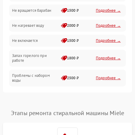
Не вращается барабан
1500 ₽
Подробнее →
Слив
Не нагревает воду
2000 ₽
Подробнее →
Программное обеспечение
Не включается
1500 ₽
Подробнее →
Запах горелого при
1800 ₽
Подробнее →
работе
Проблемы с набором
2500 ₽
Подробнее →
воды
Замена ТЭНа
2200 ₽
Подробнее →
Замена платы управления
2200 ₽
Подробнее →
Этапы ремонта стиральной машины Miele