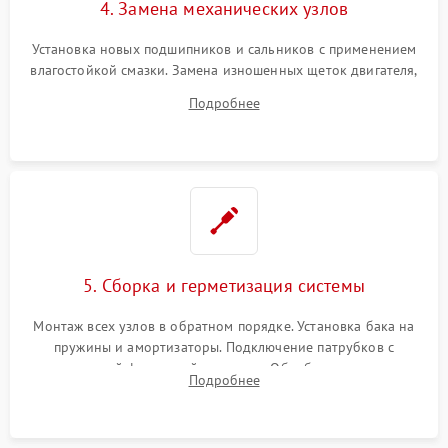
4. Замена механических узлов
Установка новых подшипников и сальников с применением
влагостойкой смазки. Замена изношенных щеток двигателя,
порванного ремня привода, неисправного сливного насоса
Подробнее
или поврежденной резиновой манжеты.
5. Сборка и герметизация системы
Монтаж всех узлов в обратном порядке. Установка бака на
пружины и амортизаторы. Подключение патрубков с
надежной фиксацией хомутами. Обработка стыков
Подробнее
герметиком для предотвращения возможных протечек воды.