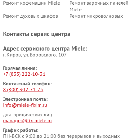
Ремонт кофемашин Miele
Ремонт варочных панелей
Miele
Ремонт духовых шкафов
Ремонт микроволновых
Miele
печей Miele
Ремонт парогенераторов
Ремонт вытяжек Miele
Контакты сервис центра
Miele
Ремонт гладильных систем
Ремонт вертикальных
Адрес сервисного центра Miele:
Miele
пылесосов Miele
г. Киров, ул. Воровского, 107
Горячая линия:
+7 (833) 222-10-31
Контактный телефон:
8 (800) 302-71-75
Электронная почта:
info@miele-fixim.ru
для юридических лиц
manager@fix-miele.ru
График работы:
ПН-ВСК с 9:00 до 21:00 без перерывов и выходных