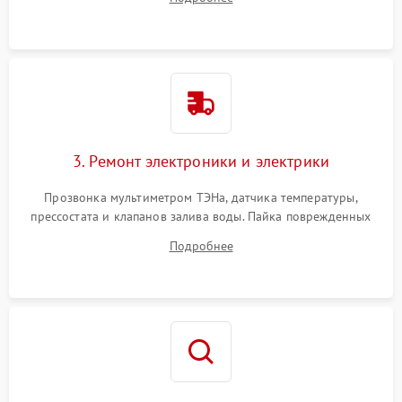
крестовины на износ, а манжеты люка на разрывы.
3. Ремонт электроники и электрики
Прозвонка мультиметром ТЭНа, датчика температуры,
прессостата и клапанов залива воды. Пайка поврежденных
дорожек или замена симисторов на плате управления.
Подробнее
Восстановление целостности проводки и контактов.