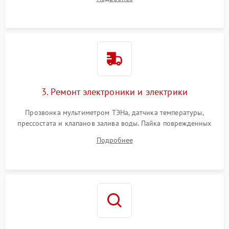
крестовины на износ, а манжеты люка на разрывы.
3. Ремонт электроники и электрики
Прозвонка мультиметром ТЭНа, датчика температуры,
прессостата и клапанов залива воды. Пайка поврежденных
дорожек или замена симисторов на плате управления.
Подробнее
Восстановление целостности проводки и контактов.