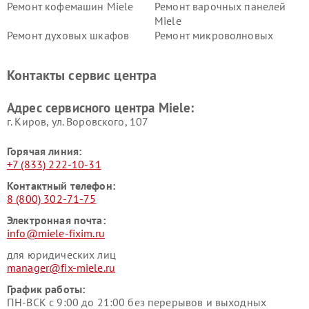
Ремонт кофемашин Miele
Ремонт варочных панелей
Miele
Ремонт духовых шкафов
Ремонт микроволновых
Miele
печей Miele
Ремонт парогенераторов
Ремонт вытяжек Miele
Контакты сервис центра
Miele
Ремонт гладильных систем
Ремонт вертикальных
Адрес сервисного центра Miele:
Miele
пылесосов Miele
г. Киров, ул. Воровского, 107
Горячая линия:
+7 (833) 222-10-31
Контактный телефон:
8 (800) 302-71-75
Электронная почта:
info@miele-fixim.ru
для юридических лиц
manager@fix-miele.ru
График работы:
ПН-ВСК с 9:00 до 21:00 без перерывов и выходных