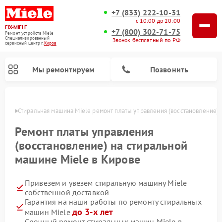
+7 (833) 222-10-31
с 10:00 до 20:00
FIX-MIELE
+7 (800) 302-71-75
Ремонт устройств Miele
Специализированный
Звонок бесплатный по РФ
cервисный центр г.
Киров
Мы ремонтируем
Позвонить
ирове
Стиральная машина Miele ремонт платы управления (восстановление)
Ремонт платы управления
(восстановление) на стиральной
машине Miele в Кирове
Привезем и увезем стиральную машину Miele
собственной доставкой
Гарантия на наши работы по ремонту стиральных
Ремонт вертикальных пылесосов Miele
Ремонт роботов-пылесосов Miele
Ремонт варочных панелей Miele
Ремонт микроволновых печей Miele
Ремонт посудомоечных машин Miele
Ремонт гладильных систем Miele
Ремонт сушильных машин Miele
до 3-х лет
машин Miele
Срочный ремонт стиральных машин Miele в