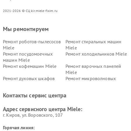
2021-2026 © СЦ kir.miele-fixim.ru
Мы ремонтируем
Ремонт роботов-пылесосов
Ремонт стиральных машин
Miele
Miele
Ремонт посудомоечных
Ремонт холодильников Miele
машин Miele
Ремонт кофемашин Miele
Ремонт варочных панелей
Miele
Ремонт духовых шкафов
Ремонт микроволновых
Miele
печей Miele
Ремонт парогенераторов
Ремонт вытяжек Miele
Контакты сервис центра
Miele
Ремонт гладильных систем
Ремонт вертикальных
Адрес сервисного центра Miele:
Miele
пылесосов Miele
г. Киров, ул. Воровского, 107
Горячая линия: