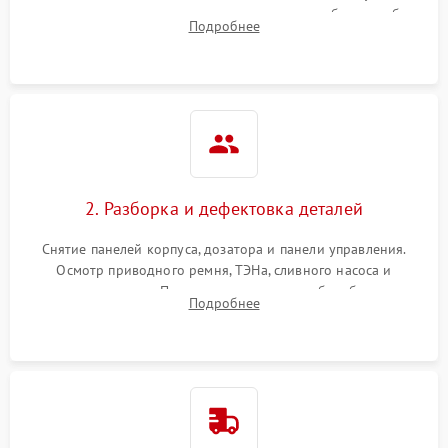
выявления посторонних шумов, протечек или сбоев в работе
Подробнее
электронного модуля управления.
2. Разборка и дефектовка деталей
Снятие панелей корпуса, дозатора и панели управления.
Осмотр приводного ремня, ТЭНа, сливного насоса и
амортизаторов. Проверка подшипников барабана и
Подробнее
крестовины на износ, а манжеты люка на разрывы.