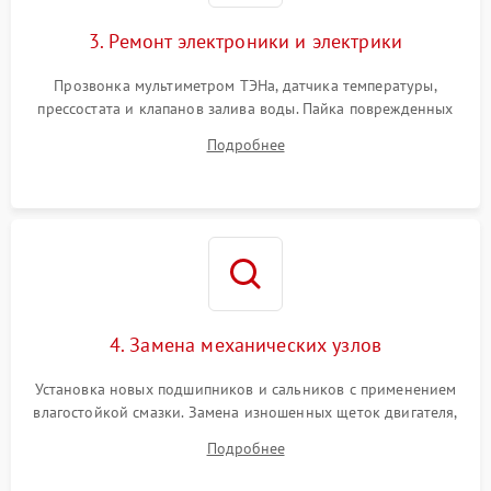
3. Ремонт электроники и электрики
Прозвонка мультиметром ТЭНа, датчика температуры,
прессостата и клапанов залива воды. Пайка поврежденных
дорожек или замена симисторов на плате управления.
Подробнее
Восстановление целостности проводки и контактов.
4. Замена механических узлов
Установка новых подшипников и сальников с применением
влагостойкой смазки. Замена изношенных щеток двигателя,
порванного ремня привода, неисправного сливного насоса
Подробнее
или поврежденной резиновой манжеты.