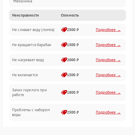
Механика
Неисправности
Стоимость
Электропитание
Не сливает воду (помпа)
2500 ₽
Подробнее →
Водоснабжение
Не вращается барабан
1500 ₽
Подробнее →
Слив
Не нагревает воду
2000 ₽
Подробнее →
Программное обеспечение
Не включается
1500 ₽
Подробнее →
Запах горелого при
1800 ₽
Подробнее →
работе
Проблемы с набором
2500 ₽
Подробнее →
воды
Замена ТЭНа
2200 ₽
Подробнее →