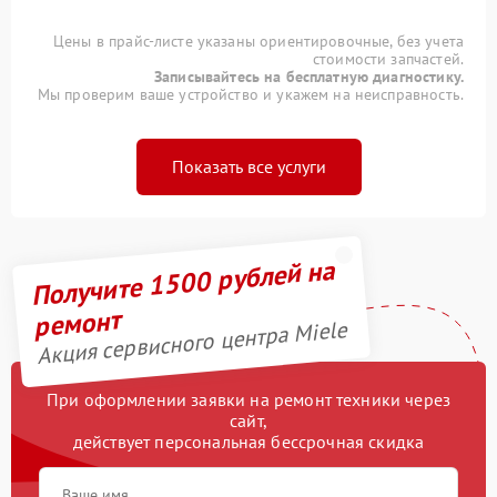
Цены в прайс-листе указаны ориентировочные, без учета
стоимости запчастей.
Записывайтесь на бесплатную диагностику.
Мы проверим ваше устройство и укажем на неисправность.
Показать все услуги
Получите 1500 рублей на
ремонт
Акция сервисного центра Miele
При оформлении заявки на ремонт техники через
сайт,
действует персональная бессрочная скидка