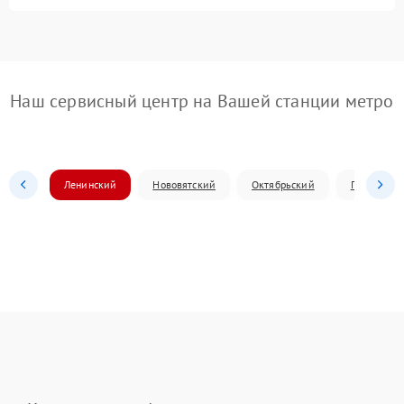
Наш сервисный центр на Вашей станции метро
Ленинский
Нововятский
Октябрьский
Первомай