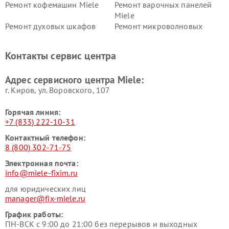
Ремонт кофемашин Miele
Ремонт варочных панелей
Miele
Ремонт духовых шкафов
Ремонт микроволновых
Miele
печей Miele
Ремонт парогенераторов
Ремонт вытяжек Miele
Контакты сервис центра
Miele
Ремонт гладильных систем
Ремонт вертикальных
Адрес сервисного центра Miele:
Miele
пылесосов Miele
г. Киров, ул. Воровского, 107
Горячая линия:
+7 (833) 222-10-31
Контактный телефон:
8 (800) 302-71-75
Электронная почта:
info@miele-fixim.ru
для юридических лиц
manager@fix-miele.ru
График работы:
ПН-ВСК с 9:00 до 21:00 без перерывов и выходных