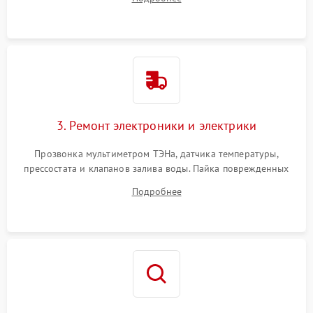
крестовины на износ, а манжеты люка на разрывы.
3. Ремонт электроники и электрики
Прозвонка мультиметром ТЭНа, датчика температуры,
прессостата и клапанов залива воды. Пайка поврежденных
дорожек или замена симисторов на плате управления.
Подробнее
Восстановление целостности проводки и контактов.