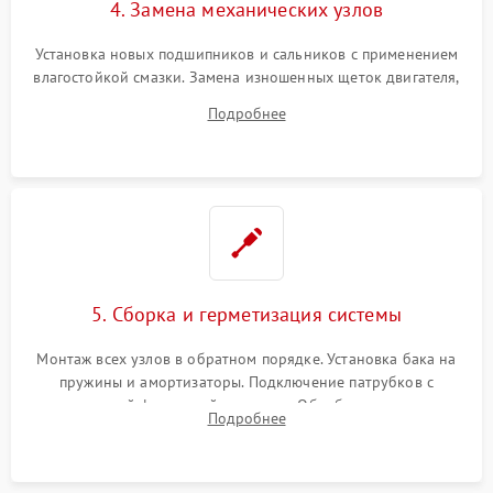
4. Замена механических узлов
Установка новых подшипников и сальников с применением
влагостойкой смазки. Замена изношенных щеток двигателя,
порванного ремня привода, неисправного сливного насоса
Подробнее
или поврежденной резиновой манжеты.
5. Сборка и герметизация системы
Монтаж всех узлов в обратном порядке. Установка бака на
пружины и амортизаторы. Подключение патрубков с
надежной фиксацией хомутами. Обработка стыков
Подробнее
герметиком для предотвращения возможных протечек воды.