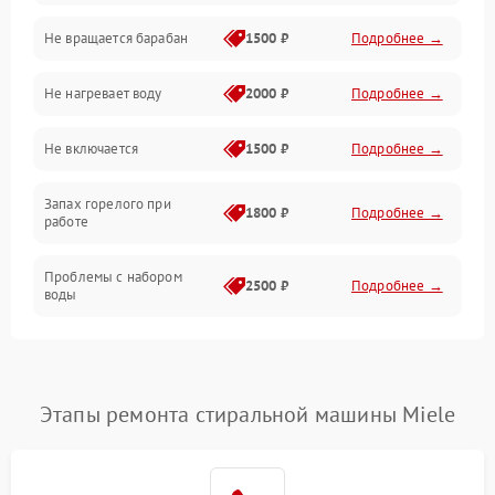
Не вращается барабан
1500 ₽
Подробнее →
Слив
Не нагревает воду
2000 ₽
Подробнее →
Программное обеспечение
Не включается
1500 ₽
Подробнее →
Запах горелого при
1800 ₽
Подробнее →
работе
Проблемы с набором
2500 ₽
Подробнее →
воды
Замена ТЭНа
2200 ₽
Подробнее →
Замена платы управления
2200 ₽
Подробнее →
Этапы ремонта стиральной машины Miele