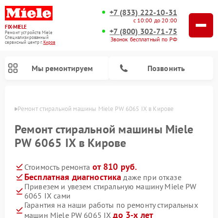
+7 (833) 222-10-31
с 10:00 до 20:00
FIX-MIELE
+7 (800) 302-71-75
Ремонт устройств Miele
Специализированный
Звонок бесплатный по РФ
cервисный центр г.
Киров
Мы ремонтируем
Позвонить
ирове
Ремонт стиральной машины Miele PW 6065 IX в Кирове
Ремонт стиральной машины Miele
PW 6065 IX в Кирове
от 810 руб.
Стоимость ремонта
Бесплатная диагностика
даже при отказе
Привезем и увезем стиральную машину Miele PW
6065 IX сами
Ремонт вертикальных пылесосов Miele
Ремонт роботов-пылесосов Miele
Ремонт варочных панелей Miele
Ремонт микроволновых печей Miele
Ремонт посудомоечных машин Miele
Ремонт гладильных систем Miele
Ремонт сушильных машин Miele
Гарантия на наши работы по ремонту стиральных
до 3-х лет
машин Miele PW 6065 IX