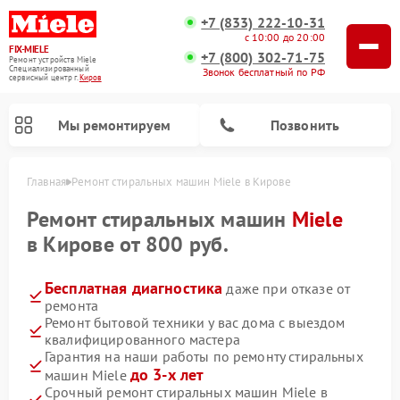
+7 (833) 222-10-31
с 10:00 до 20:00
FIX-MIELE
+7 (800) 302-71-75
Ремонт устройств Miele
Специализированный
Звонок бесплатный по РФ
cервисный центр г.
Киров
Мы ремонтируем
Позвонить
Главная
Ремонт стиральных машин Miele в Кирове
Ремонт стиральных машин
Miele
в Кирове от 800 руб.
Бесплатная диагностика
даже при отказе от
ремонта
Ремонт бытовой техники у вас дома с выездом
квалифицированного мастера
Гарантия на наши работы по ремонту стиральных
Ремонт вертикальных пылесосов Miele
Ремонт роботов-пылесосов Miele
Ремонт варочных панелей Miele
Ремонт микроволновых печей Miele
Ремонт посудомоечных машин Miele
Ремонт гладильных систем Miele
Ремонт сушильных машин Miele
до 3-х лет
машин Miele
Срочный ремонт стиральных машин Miele в