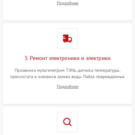
Подробнее
крестовины на износ, а манжеты люка на разрывы.
3. Ремонт электроники и электрики
Прозвонка мультиметром ТЭНа, датчика температуры,
прессостата и клапанов залива воды. Пайка поврежденных
дорожек или замена симисторов на плате управления.
Подробнее
Восстановление целостности проводки и контактов.