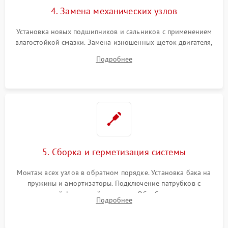
4. Замена механических узлов
Установка новых подшипников и сальников с применением
влагостойкой смазки. Замена изношенных щеток двигателя,
порванного ремня привода, неисправного сливного насоса
Подробнее
или поврежденной резиновой манжеты.
5. Сборка и герметизация системы
Монтаж всех узлов в обратном порядке. Установка бака на
пружины и амортизаторы. Подключение патрубков с
надежной фиксацией хомутами. Обработка стыков
Подробнее
герметиком для предотвращения возможных протечек воды.