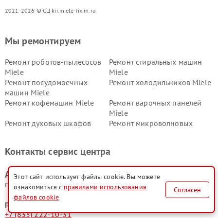
2021-2026 © СЦ kir.miele-fixim.ru
Мы ремонтируем
Ремонт роботов-пылесосов
Ремонт стиральных машин
Miele
Miele
Ремонт посудомоечных
Ремонт холодильников Miele
машин Miele
Ремонт кофемашин Miele
Ремонт варочных панелей
Miele
Ремонт духовых шкафов
Ремонт микроволновых
Miele
печей Miele
Ремонт парогенераторов
Ремонт вытяжек Miele
Контакты сервис центра
Miele
Ремонт гладильных систем
Ремонт вертикальных
Адрес сервисного центра Miele:
Miele
пылесосов Miele
Этот сайт использует файлы cookie. Вы можете
г. Киров, ул. Воровского, 107
ознакомиться с
правилами использования
Согласен
файлов cookie
Горячая линия:
+7 (833) 222-10-31