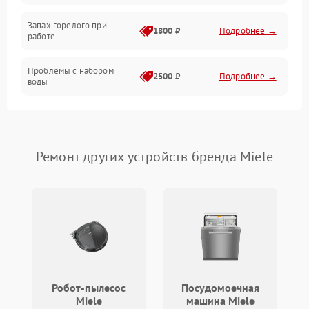
Запах горелого при
1800 ₽
Подробнее →
работе
Проблемы с набором
2500 ₽
Подробнее →
воды
Замена ТЭНа
2200 ₽
Подробнее →
Замена платы управления
2200 ₽
Подробнее →
Ремонт других устройств бренда Miele
Робот-пылесос
Посудомоечная
Miele
машина Miele