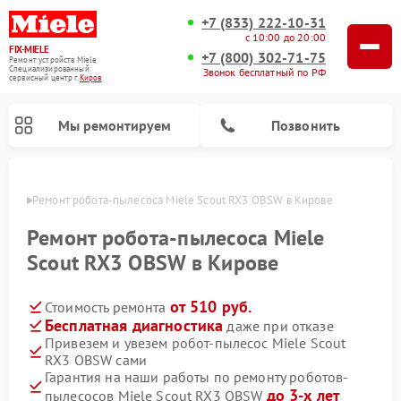
+7 (833) 222-10-31
с 10:00 до 20:00
FIX-MIELE
+7 (800) 302-71-75
Ремонт устройств Miele
Специализированный
Звонок бесплатный по РФ
cервисный центр г.
Киров
Мы ремонтируем
Позвонить
ирове
Ремонт робота-пылесоса Miele Scout RX3 OBSW в Кирове
Ремонт робота-пылесоса Miele
Scout RX3 OBSW в Кирове
от 510 руб.
Стоимость ремонта
Бесплатная диагностика
даже при отказе
Привезем и увезем робот-пылесос Miele Scout
RX3 OBSW сами
Ремонт вертикальных пылесосов Miele
Ремонт стиральных машин Miele
Ремонт варочных панелей Miele
Ремонт микроволновых печей Miele
Ремонт посудомоечных машин Miele
Ремонт гладильных систем Miele
Ремонт сушильных машин Miele
Гарантия на наши работы по ремонту роботов-
до 3-х лет
пылесосов Miele Scout RX3 OBSW