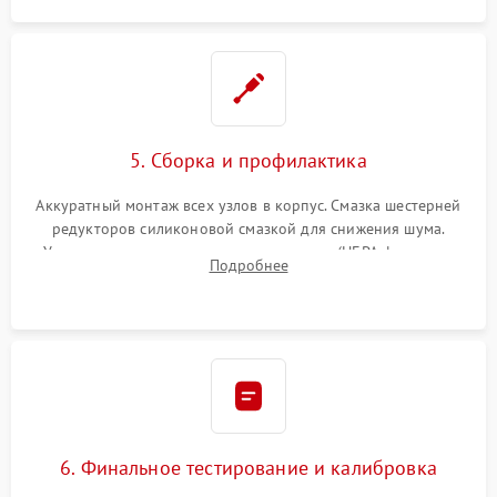
5. Сборка и профилактика
Аккуратный монтаж всех узлов в корпус. Смазка шестерней
редукторов силиконовой смазкой для снижения шума.
Установка новых расходных материалов (HEPA-фильтров,
Подробнее
микрофибры, щеток). Надежная фиксация разъемов и
проверка герметичности водяного контура.
6. Финальное тестирование и калибровка