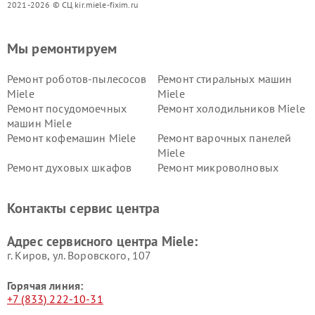
2021-2026 © СЦ kir.miele-fixim.ru
Мы ремонтируем
Ремонт роботов-пылесосов
Ремонт стиральных машин
Miele
Miele
Ремонт посудомоечных
Ремонт холодильников Miele
машин Miele
Ремонт кофемашин Miele
Ремонт варочных панелей
Miele
Ремонт духовых шкафов
Ремонт микроволновых
Miele
печей Miele
Ремонт парогенераторов
Ремонт вытяжек Miele
Контакты сервис центра
Miele
Ремонт гладильных систем
Ремонт вертикальных
Адрес сервисного центра Miele:
Miele
пылесосов Miele
г. Киров, ул. Воровского, 107
Горячая линия:
+7 (833) 222-10-31