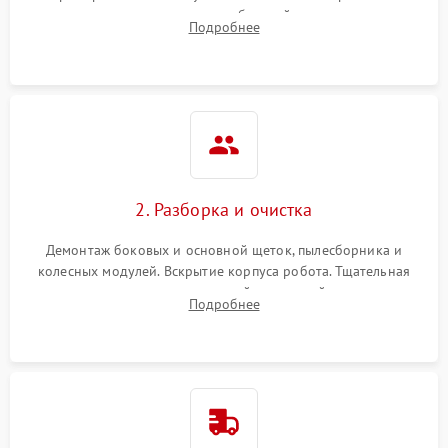
аккумулятора и тестирование базовой станции зарядки.
Подробнее
Оценка работы лидара, бампера и датчиков падения для
локализации неисправности.
2. Разборка и очистка
Демонтаж боковых и основной щеток, пылесборника и
колесных модулей. Вскрытие корпуса робота. Тщательная
очистка внутренних полостей, шестерней и плат от
Подробнее
скопившейся пыли, волос и шерсти животных с
использованием сжатого воздуха и щеток.