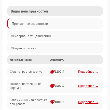
Виды неисправностей
Прочие неисправности
Неисправность движения
Общие поломки
Неисправности
Стоимость
Неисправность датчиков
Сильно греется корпус
2200 ₽
Подробнее →
Неисправность программного обеспечения
Появление трещин на
Проблемы с сигналом
2500 ₽
Подробнее →
корпуса
Неисправность резервуаров и систем подачи воды
Запах химии или пластика
1800 ₽
Подробнее →
при работе
Проблемы с механикой