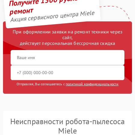
Получите 1500 рублей на
ремонт
Акция сервисного центра Miele
При оформлении заявки на ремонт техники через
сайт,
действует персональная бессрочная скидка
Отправляя, Вы соглашаетесь с
политикой конфиденциальности
Неисправности робота-пылесоса
Miele