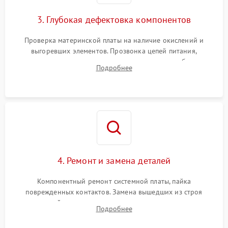
3. Глубокая дефектовка компонентов
Проверка материнской платы на наличие окислений и
выгоревших элементов. Прозвонка цепей питания,
тестирование приводных моторов колес и турбины
Подробнее
всасывания. Оценка состояния оптических и инфракрасных
датчиков, а также механизма лазерного дальномера.
4. Ремонт и замена деталей
Компонентный ремонт системной платы, пайка
поврежденных контактов. Замена вышедших из строя
двигателей, изношенного аккумулятора, неисправного
Подробнее
лидара или помпы подачи воды. Восстановление шлейфов и
устранение последствий попадания влаги.