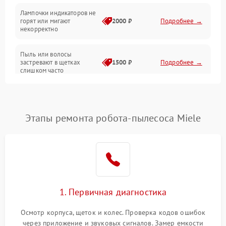
Лампочки индикаторов не
горят или мигают
2000 ₽
Подробнее →
Батарея
некорректно
Режим работы
Пыль или волосы
застревают в щетках
1500 ₽
Подробнее →
слишком часто
Программные сбои
Этапы ремонта робота-пылесоса Miele
1. Первичная диагностика
Осмотр корпуса, щеток и колес. Проверка кодов ошибок
через приложение и звуковых сигналов. Замер емкости