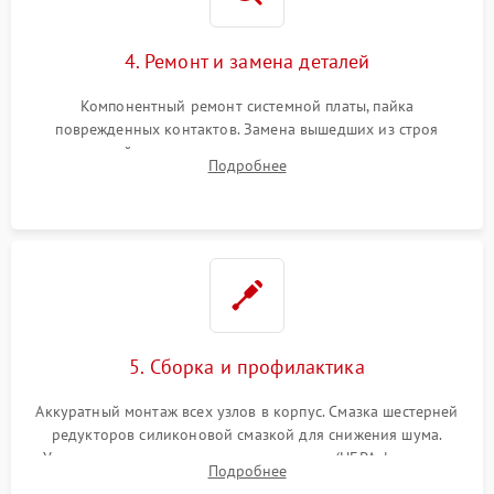
4. Ремонт и замена деталей
Компонентный ремонт системной платы, пайка
поврежденных контактов. Замена вышедших из строя
двигателей, изношенного аккумулятора, неисправного
Подробнее
лидара или помпы подачи воды. Восстановление шлейфов и
устранение последствий попадания влаги.
5. Сборка и профилактика
Аккуратный монтаж всех узлов в корпус. Смазка шестерней
редукторов силиконовой смазкой для снижения шума.
Установка новых расходных материалов (HEPA-фильтров,
Подробнее
микрофибры, щеток). Надежная фиксация разъемов и