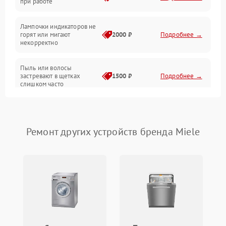
при работе
Проблемы с механикой
Лампочки индикаторов не
горят или мигают
2000 ₽
Подробнее →
Батарея
некорректно
Режим работы
Пыль или волосы
застревают в щетках
1500 ₽
Подробнее →
слишком часто
Программные сбои
Ремонт других устройств бренда Miele