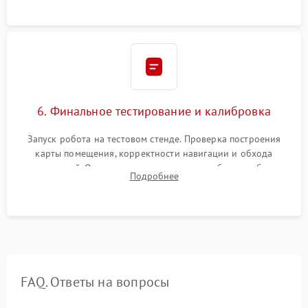
проверка герметичности водяного контура.
6. Финальное тестирование и калибровка
Запуск робота на тестовом стенде. Проверка построения
карты помещения, корректности навигации и обхода
препятствий. Оценка силы всасывания и работы турбины.
Подробнее
Тестирование автоматического возврата на док-станцию и
процесса зарядки.
FAQ. Ответы на вопросы