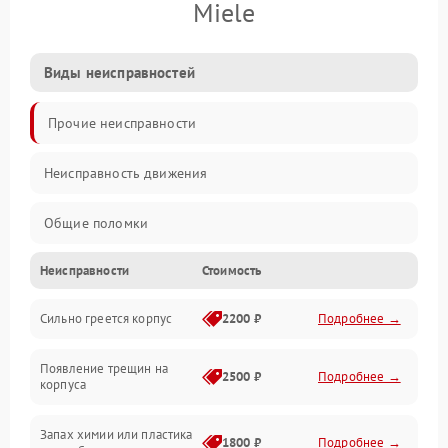
Miele
Виды неисправностей
Прочие неисправности
Неисправность движения
Общие поломки
Неисправности
Стоимость
Неисправность датчиков
Сильно греется корпус
2200 ₽
Подробнее →
Неисправность программного обеспечения
Появление трещин на
Проблемы с сигналом
2500 ₽
Подробнее →
корпуса
Неисправность резервуаров и систем подачи воды
Запах химии или пластика
1800 ₽
Подробнее →