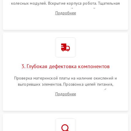
колесных модулей. Вскрытие корпуса робота. Тщательная
очистка внутренних полостей, шестерней и плат от
Подробнее
скопившейся пыли, волос и шерсти животных с
использованием сжатого воздуха и щеток.
3. Глубокая дефектовка компонентов
Проверка материнской платы на наличие окислений и
выгоревших элементов. Прозвонка цепей питания,
тестирование приводных моторов колес и турбины
Подробнее
всасывания. Оценка состояния оптических и инфракрасных
датчиков, а также механизма лазерного дальномера.