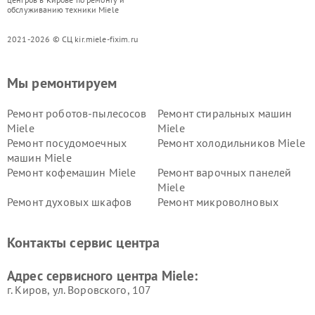
обслуживанию техники Miele
2021-2026 © СЦ kir.miele-fixim.ru
Мы ремонтируем
Ремонт роботов-пылесосов
Ремонт стиральных машин
Miele
Miele
Ремонт посудомоечных
Ремонт холодильников Miele
машин Miele
Ремонт кофемашин Miele
Ремонт варочных панелей
Miele
Ремонт духовых шкафов
Ремонт микроволновых
Miele
печей Miele
Ремонт парогенераторов
Ремонт вытяжек Miele
Контакты сервис центра
Miele
Ремонт гладильных систем
Ремонт вертикальных
Адрес сервисного центра Miele:
Miele
пылесосов Miele
г. Киров, ул. Воровского, 107