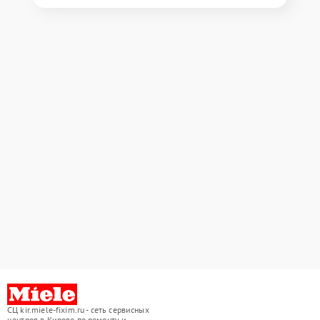
СЦ kir.miele-fixim.ru - сеть сервисных
центров в Кирове по ремонту и