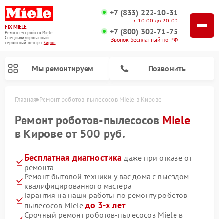
+7 (833) 222-10-31
с 10:00 до 20:00
FIX-MIELE
+7 (800) 302-71-75
Ремонт устройств Miele
Специализированный
Звонок бесплатный по РФ
cервисный центр г.
Киров
Мы ремонтируем
Позвонить
Главная
Ремонт роботов-пылесосов Miele в Кирове
Ремонт роботов-пылесосов
Miele
в Кирове от 500 руб.
Бесплатная диагностика
даже при отказе от
ремонта
Ремонт бытовой техники у вас дома с выездом
квалифицированного мастера
Гарантия на наши работы по ремонту роботов-
Ремонт вертикальных пылесосов Miele
Ремонт стиральных машин Miele
Ремонт варочных панелей Miele
Ремонт микроволновых печей Miele
Ремонт посудомоечных машин Miele
Ремонт гладильных систем Miele
Ремонт сушильных машин Miele
до 3-х лет
пылесосов Miele
Срочный ремонт роботов-пылесосов Miele в