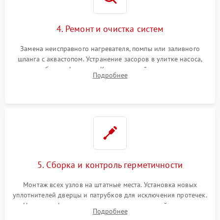
4. Ремонт и очистка систем
Замена неисправного нагревателя, помпы или заливного
шланга с аквастопом. Устранение засоров в улитке насоса,
патрубках и фильтрах. Компонентный ремонт платы
Подробнее
управления, восстановление поврежденной проводки.
5. Сборка и контроль герметичности
Монтаж всех узлов на штатные места. Установка новых
уплотнителей дверцы и патрубков для исключения протечек.
Надежная фиксация хомутов гидравлической системы,
Подробнее
сборка корпуса и установка датчика поплавка.