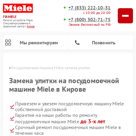
+7 (833) 222-10-31
с 10:00 до 20:00
FIX-MIELE
+7 (800) 302-71-75
Ремонт устройств Miele
Специализированный
Звонок бесплатный по РФ
cервисный центр г.
Киров
Мы ремонтируем
Позвонить
ирове
Посудомоечная машина Miele замена улитки
Замена улитки на посудомоечной
машине Miele в Кирове
Привезем и увезем посудомоечную машину Miele
собственной доставкой
Гарантия на наши работы по ремонту
до 3-х лет
посудомоечных машин Miele
Ремонт вертикальных пылесосов Miele
Ремонт роботов-пылесосов Miele
Ремонт варочных панелей Miele
Ремонт микроволновых печей Miele
Ремонт стиральных машин Miele
Ремонт гладильных систем Miele
Ремонт сушильных машин Miele
Срочный ремонт посудомоечных машин Miele в
течении часа