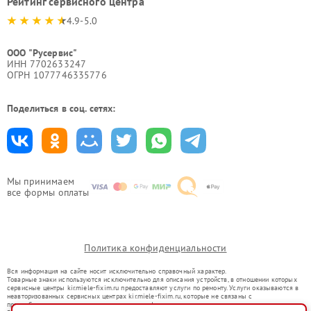
Рейтинг сервисного центра
4.9-5.0
ООО "Русервис"
ИНН 7702633247
ОГРН 1077746335776
Поделиться в соц. сетях:
Мы принимаем
все формы оплаты
Политика конфиденциальности
Вся информация на сайте носит исключительно справочный характер.
Товарные знаки используются исключительно для описания устройств, в отношении которых
сервисные центры kir.miele-fixim.ru предоставляют услуги по ремонту. Услуги оказываются в
неавторизованных сервисных центрах kir.miele-fixim.ru, которые не связаны с
правообладателями товарных знаков или их официальными представителями.