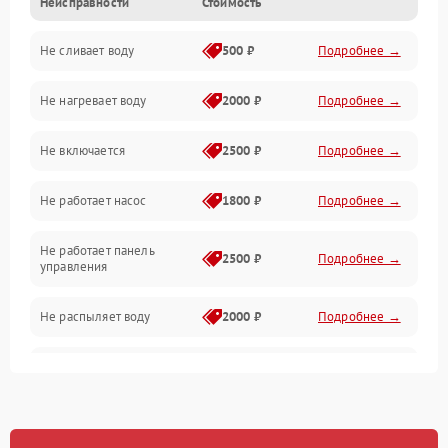
Неисправности
Стоимость
Управление
Не сливает воду
500 ₽
Подробнее →
Электропитание
Не нагревает воду
2000 ₽
Подробнее →
Датчики
Не включается
2500 ₽
Подробнее →
Нагрев
Не работает насос
1800 ₽
Подробнее →
Вода
Не работает панель
Гигиена
2500 ₽
Подробнее →
управления
Программное обеспечение
Не распыляет воду
2000 ₽
Подробнее →
Не запускается цикл
1800 ₽
Подробнее →
стирки
Проблемы с набором
1800 ₽
Подробнее →