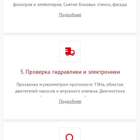
фильтров и импеллеров. Снятие боковых стенок, фасада
дверцы или нижнего поддона для прямого доступа к
Подробнее
циркуляционному насосу, ТЭНу и сливной помпе.
3. Проверка гидравлики и электроники
Прозвонка мультиметром проточного ТЭНа, обмоток
двигателей насосов и впускного клапана. Диагностика
прессостата (датчика уровня воды), датчика мутности,
Подробнее
концевика дверцы и электронного модуля управления.