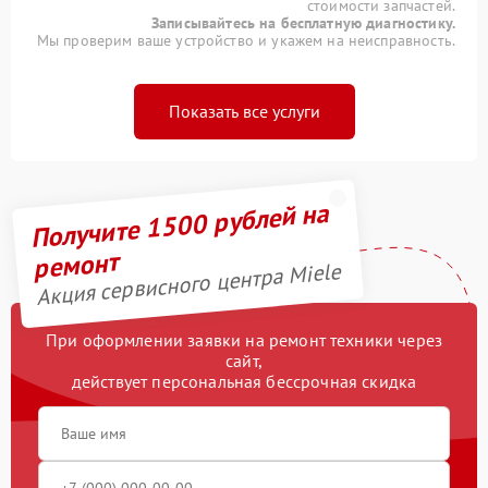
стоимости запчастей.
Записывайтесь на бесплатную диагностику.
Мы проверим ваше устройство и укажем на неисправность.
Показать все услуги
Получите 1500 рублей на
ремонт
Акция сервисного центра Miele
При оформлении заявки на ремонт техники через
сайт,
действует персональная бессрочная скидка