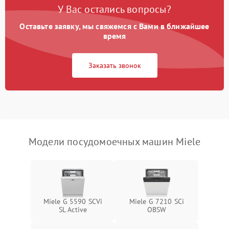
воды
У Вас остались вопросы?
Оставьте заявку, мы свяжемся с Вами в ближайшее
Не работает сушилка
2100 ₽
Подробнее →
время
Сбои в работе таймера
1700 ₽
Подробнее →
Заказать звонок
Проблемы с
2100 ₽
Подробнее →
циркуляционным насосом
Модели посудомоечных машин Miele
Miele G 5590 SCVi
Miele G 7210 SCi
SL Active
OBSW