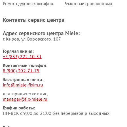
Ремонт духовых шкафов
Ремонт микроволновых
Miele
печей Miele
Ремонт парогенераторов
Ремонт вытяжек Miele
Контакты сервис центра
Miele
Ремонт гладильных систем
Ремонт вертикальных
Адрес сервисного центра Miele:
Miele
пылесосов Miele
г. Киров, ул. Воровского, 107
Горячая линия:
+7 (833) 222-10-31
Контактный телефон:
8 (800) 302-71-75
Электронная почта:
info@miele-fixim.ru
для юридических лиц
manager@fix-miele.ru
График работы:
ПН-ВСК с 9:00 до 21:00 без перерывов и выходных