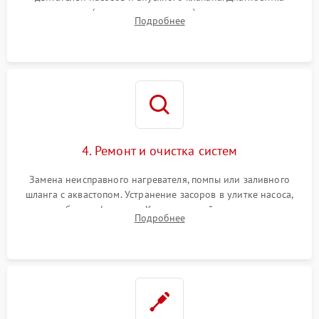
прессостата (датчика уровня воды), датчика мутности,
Подробнее
концевика дверцы и электронного модуля управления.
4. Ремонт и очистка систем
Замена неисправного нагревателя, помпы или заливного
шланга с аквастопом. Устранение засоров в улитке насоса,
патрубках и фильтрах. Компонентный ремонт платы
Подробнее
управления, восстановление поврежденной проводки.