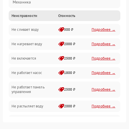
Механика
Неисправности
Стоимость
Управление
Не сливает воду
500 ₽
Подробнее →
Электропитание
Не нагревает воду
2000 ₽
Подробнее →
Датчики
Не включается
2500 ₽
Подробнее →
Нагрев
Не работает насос
1800 ₽
Подробнее →
Вода
Не работает панель
Гигиена
2500 ₽
Подробнее →
управления
Программное обеспечение
Не распыляет воду
2000 ₽
Подробнее →
Не запускается цикл
1800 ₽
Подробнее →
стирки