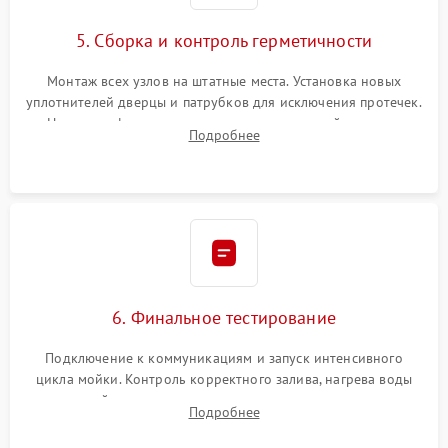
5. Сборка и контроль герметичности
Монтаж всех узлов на штатные места. Установка новых
уплотнителей дверцы и патрубков для исключения протечек.
Надежная фиксация хомутов гидравлической системы,
Подробнее
сборка корпуса и установка датчика поплавка.
6. Финальное тестирование
Подключение к коммуникациям и запуск интенсивного
цикла мойки. Контроль корректного залива, нагрева воды
до нужной температуры, отсутствия посторонних шумов,
Подробнее
штатного слива и абсолютной сухости в поддоне.