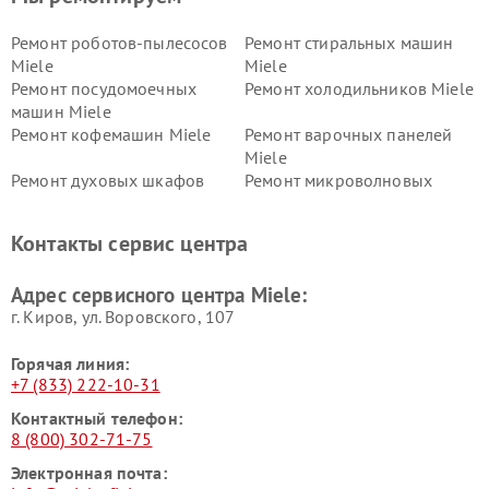
Ремонт роботов-пылесосов
Ремонт стиральных машин
Miele
Miele
Ремонт посудомоечных
Ремонт холодильников Miele
машин Miele
Ремонт кофемашин Miele
Ремонт варочных панелей
Miele
Ремонт духовых шкафов
Ремонт микроволновых
Miele
печей Miele
Ремонт парогенераторов
Ремонт вытяжек Miele
Контакты сервис центра
Miele
Ремонт гладильных систем
Ремонт вертикальных
Адрес сервисного центра Miele:
Miele
пылесосов Miele
г. Киров, ул. Воровского, 107
Горячая линия:
+7 (833) 222-10-31
Контактный телефон:
8 (800) 302-71-75
Электронная почта: