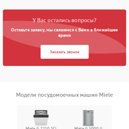
Проблемы с набором
1800 ₽
Подробнее →
воды
У Вас остались вопросы?
Оставьте заявку, мы свяжемся с Вами в ближайшее
Не работает сушилка
2100 ₽
Подробнее →
время
Сбои в работе таймера
1700 ₽
Подробнее →
Заказать звонок
Проблемы с
2100 ₽
Подробнее →
циркуляционным насосом
Модели посудомоечных машин Miele
Miele G 7210 SCi
Miele G 5000 U