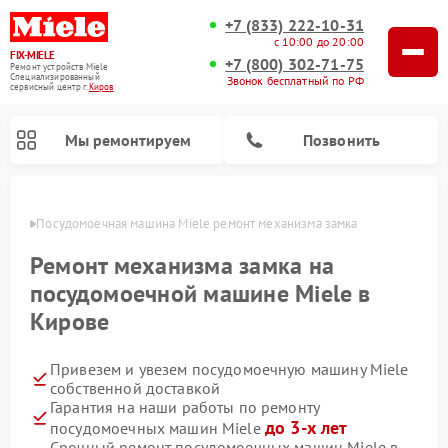
+7 (833) 222-10-31
с 10:00 до 20:00
FIX-MIELE
+7 (800) 302-71-75
Ремонт устройств Miele
Специализированный
Звонок бесплатный по РФ
cервисный центр г.
Киров
Мы ремонтируем
Позвонить
ирове
Посудомоечная машина Miele ремонт механизма замка
Ремонт механизма замка на
посудомоечной машине Miele в
Кирове
Привезем и увезем посудомоечную машину Miele
собственной доставкой
Гарантия на наши работы по ремонту
Ремонт вертикальных пылесосов Miele
Ремонт роботов-пылесосов Miele
Ремонт варочных панелей Miele
Ремонт микроволновых печей Miele
Ремонт стиральных машин Miele
Ремонт гладильных систем Miele
Ремонт сушильных машин Miele
до 3-х лет
посудомоечных машин Miele
Срочный ремонт посудомоечных машин Miele в