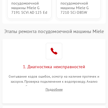
посудомоечной
посудомоечной
машины Miele G
машины Miele G
7191 SCVi AD 125 Ed
7210 SCi OBSW
Этапы ремонта посудомоечной машины Miele
1. Диагностика неисправностей
Считывание кодов ошибок, осмотр на наличие протечек и
засоров. Проверка подключения к водопроводу. Анализ
жалоб на отсутствие слива, нагрева, вращения
Подробнее
разбрызгивателей или срабатывание системы защиты
аквастоп.