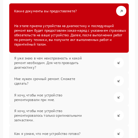
Какие документы вы предоставляете?
На этапе приема устройства на диагностику и последующий
ремонт вам будет предоставлен заказ-наряд с указанием страховых
обязательств на ваше устройство. Далее, после выполнения работ
по ремонту техники, вы получите акт выполненных работ и
гарантийный талон.
Я уже знаю в чем неисправность и какой
ремонт необходим. Для чего проводить
диагностику?
Мне нужен срочный ремонт. Сможете
сделать?
Я хочу, чтобы мое устройство
ремонтировали при мне.
Я хочу, чтобы мое устройство
ремонтировалось только оригинальными
запчастями.
Как я узнаю, что мое устройство готово?