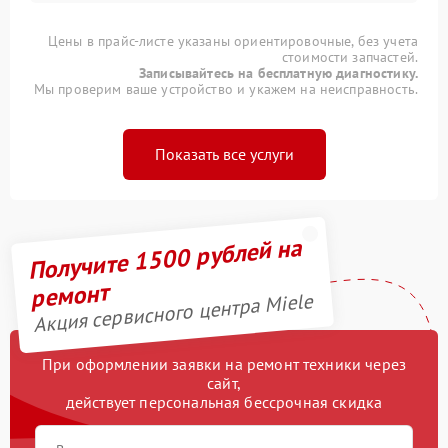
Цены в прайс-листе указаны ориентировочные, без учета
стоимости запчастей.
Записывайтесь на бесплатную диагностику.
Мы проверим ваше устройство и укажем на неисправность.
Показать все услуги
Получите 1500 рублей на
ремонт
Акция сервисного центра Miele
При оформлении заявки на ремонт техники через
сайт,
действует персональная бессрочная скидка