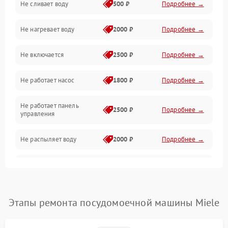
Не сливает воду
500 ₽
Подробнее →
Электропитание
Не нагревает воду
2000 ₽
Подробнее →
Датчики
Не включается
2500 ₽
Подробнее →
Нагрев
Не работает насос
1800 ₽
Подробнее →
Вода
Не работает панель
Гигиена
2500 ₽
Подробнее →
управления
Программное обеспечение
Не распыляет воду
2000 ₽
Подробнее →
Не запускается цикл
1800 ₽
Подробнее →
стирки
Проблемы с набором
Этапы ремонта посудомоечной машины Miele
1800 ₽
Подробнее →
воды