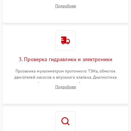
дверцы или нижнего поддона для прямого доступа к
Подробнее
циркуляционному насосу, ТЭНу и сливной помпе.
3. Проверка гидравлики и электроники
Прозвонка мультиметром проточного ТЭНа, обмоток
двигателей насосов и впускного клапана. Диагностика
прессостата (датчика уровня воды), датчика мутности,
Подробнее
концевика дверцы и электронного модуля управления.