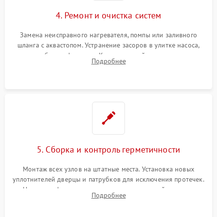
4. Ремонт и очистка систем
Замена неисправного нагревателя, помпы или заливного
шланга с аквастопом. Устранение засоров в улитке насоса,
патрубках и фильтрах. Компонентный ремонт платы
Подробнее
управления, восстановление поврежденной проводки.
5. Сборка и контроль герметичности
Монтаж всех узлов на штатные места. Установка новых
уплотнителей дверцы и патрубков для исключения протечек.
Надежная фиксация хомутов гидравлической системы,
Подробнее
сборка корпуса и установка датчика поплавка.