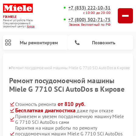
+7 (833) 222-10-31
с 10:00 до 20:00
FIX-MIELE
+7 (800) 302-71-75
Ремонт устройств Miele
Специализированный
Звонок бесплатный по РФ
cервисный центр г.
Киров
Мы ремонтируем
Позвонить
ирове
Ремонт посудомоечной машины Miele G 7710 SCi AutoDos в Кирове
Ремонт посудомоечной машины
Miele G 7710 SCi AutoDos в Кирове
от 810 руб.
Стоимость ремонта
Бесплатная диагностика
даже при отказе
Привезем и увезем посудомоечную машину Miele
G 7710 SCi AutoDos сами
Ремонт вертикальных пылесосов Miele
Ремонт роботов-пылесосов Miele
Ремонт варочных панелей Miele
Ремонт микроволновых печей Miele
Ремонт стиральных машин Miele
Ремонт гладильных систем Miele
Ремонт сушильных машин Miele
Гарантия на наши работы по ремонту
посудомоечных машин Miele G 7710 SCi AutoDos