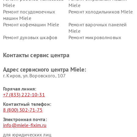
Miele
Miele
Ремонт посудомоечных
Ремонт холодильников Miele
машин Miele
Ремонт кофемашин Miele
Ремонт варочных панелей
Miele
Ремонт духовых шкафов
Ремонт микроволновых
Miele
печей Miele
Ремонт парогенераторов
Ремонт вытяжек Miele
Контакты сервис центра
Miele
Ремонт гладильных систем
Ремонт вертикальных
Адрес сервисного центра Miele:
Miele
пылесосов Miele
г. Киров, ул. Воровского, 107
Горячая линия:
+7 (833) 222-10-31
Контактный телефон:
8 (800) 302-71-75
Электронная почта:
info@miele-fixim.ru
для юридических лиц