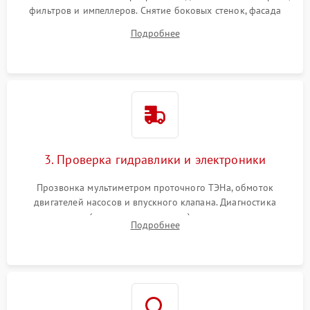
фильтров и импеллеров. Снятие боковых стенок, фасада
дверцы или нижнего поддона для прямого доступа к
Подробнее
циркуляционному насосу, ТЭНу и сливной помпе.
3. Проверка гидравлики и электроники
Прозвонка мультиметром проточного ТЭНа, обмоток
двигателей насосов и впускного клапана. Диагностика
прессостата (датчика уровня воды), датчика мутности,
Подробнее
концевика дверцы и электронного модуля управления.