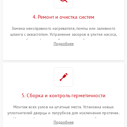
4. Ремонт и очистка систем
Замена неисправного нагревателя, помпы или заливного
шланга с аквастопом. Устранение засоров в улитке насоса,
патрубках и фильтрах. Компонентный ремонт платы
Подробнее
управления, восстановление поврежденной проводки.
5. Сборка и контроль герметичности
Монтаж всех узлов на штатные места. Установка новых
уплотнителей дверцы и патрубков для исключения протечек.
Надежная фиксация хомутов гидравлической системы,
Подробнее
сборка корпуса и установка датчика поплавка.