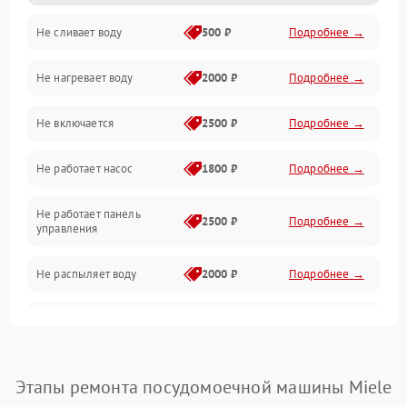
Не сливает воду
500 ₽
Подробнее →
Электропитание
Не нагревает воду
2000 ₽
Подробнее →
Датчики
Не включается
2500 ₽
Подробнее →
Нагрев
Не работает насос
1800 ₽
Подробнее →
Вода
Не работает панель
Гигиена
2500 ₽
Подробнее →
управления
Программное обеспечение
Не распыляет воду
2000 ₽
Подробнее →
Не запускается цикл
1800 ₽
Подробнее →
стирки
Проблемы с набором
Этапы ремонта посудомоечной машины Miele
1800 ₽
Подробнее →
воды