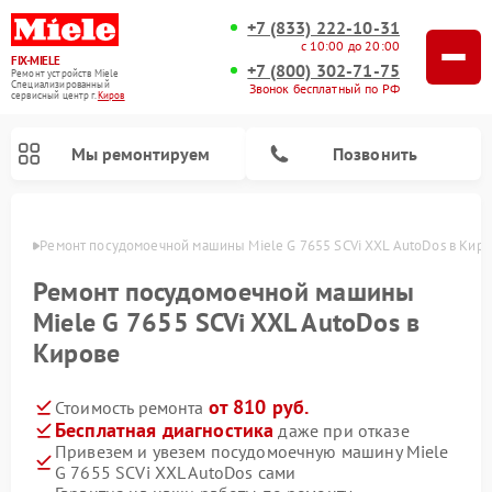
+7 (833) 222-10-31
с 10:00 до 20:00
FIX-MIELE
+7 (800) 302-71-75
Ремонт устройств Miele
Специализированный
Звонок бесплатный по РФ
cервисный центр г.
Киров
Мы ремонтируем
Позвонить
ирове
Ремонт посудомоечной машины Miele G 7655 SCVi XXL AutoDos в Кир
Ремонт посудомоечной машины
Miele G 7655 SCVi XXL AutoDos в
Кирове
от 810 руб.
Стоимость ремонта
Бесплатная диагностика
даже при отказе
Привезем и увезем посудомоечную машину Miele
Ремонт вертикальных пылесосов Miele
Ремонт роботов-пылесосов Miele
Ремонт варочных панелей Miele
Ремонт микроволновых печей Miele
Ремонт стиральных машин Miele
Ремонт гладильных систем Miele
Ремонт сушильных машин Miele
G 7655 SCVi XXL AutoDos сами