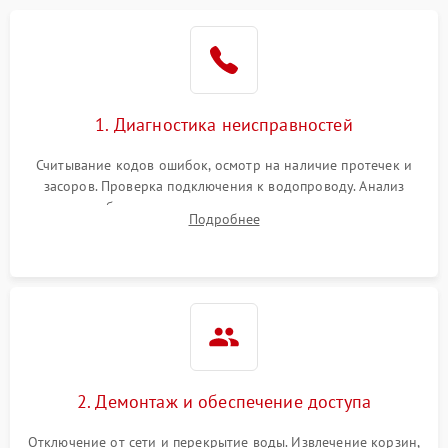
Не работает сушилка
2100 ₽
Подробнее →
Сбои в работе таймера
1700 ₽
Подробнее →
1. Диагностика неисправностей
Проблемы с
2100 ₽
Подробнее →
циркуляционным насосом
Считывание кодов ошибок, осмотр на наличие протечек и
засоров. Проверка подключения к водопроводу. Анализ
жалоб на отсутствие слива, нагрева, вращения
Подробнее
разбрызгивателей или срабатывание системы защиты
аквастоп.
2. Демонтаж и обеспечение доступа
Отключение от сети и перекрытие воды. Извлечение корзин,