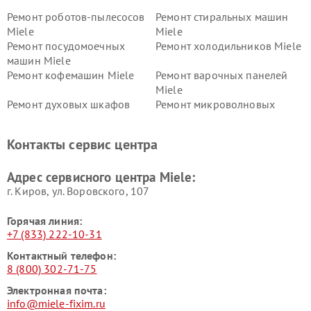
Ремонт роботов-пылесосов
Ремонт стиральных машин
Miele
Miele
Ремонт посудомоечных
Ремонт холодильников Miele
машин Miele
Ремонт кофемашин Miele
Ремонт варочных панелей
Miele
Ремонт духовых шкафов
Ремонт микроволновых
Miele
печей Miele
Ремонт парогенераторов
Ремонт вытяжек Miele
Контакты сервис центра
Miele
Ремонт гладильных систем
Ремонт вертикальных
Адрес сервисного центра Miele:
Miele
пылесосов Miele
г. Киров, ул. Воровского, 107
Горячая линия:
+7 (833) 222-10-31
Контактный телефон:
8 (800) 302-71-75
Электронная почта:
info@miele-fixim.ru