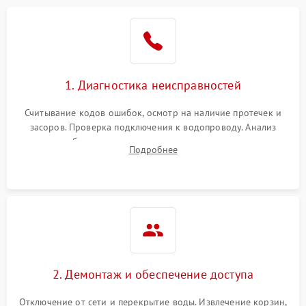
Не работает сушилка
2100 ₽
Подробнее →
Сбои в работе таймера
1700 ₽
Подробнее →
1. Диагностика неисправностей
Проблемы с
2100 ₽
Подробнее →
циркуляционным насосом
Считывание кодов ошибок, осмотр на наличие протечек и
засоров. Проверка подключения к водопроводу. Анализ
жалоб на отсутствие слива, нагрева, вращения
Подробнее
разбрызгивателей или срабатывание системы защиты
аквастоп.
2. Демонтаж и обеспечение доступа
Отключение от сети и перекрытие воды. Извлечение корзин,