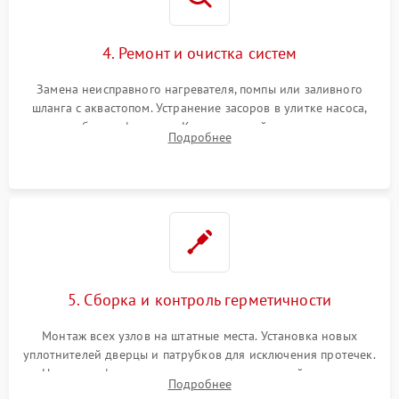
4. Ремонт и очистка систем
Замена неисправного нагревателя, помпы или заливного
шланга с аквастопом. Устранение засоров в улитке насоса,
патрубках и фильтрах. Компонентный ремонт платы
Подробнее
управления, восстановление поврежденной проводки.
5. Сборка и контроль герметичности
Монтаж всех узлов на штатные места. Установка новых
уплотнителей дверцы и патрубков для исключения протечек.
Надежная фиксация хомутов гидравлической системы,
Подробнее
сборка корпуса и установка датчика поплавка.