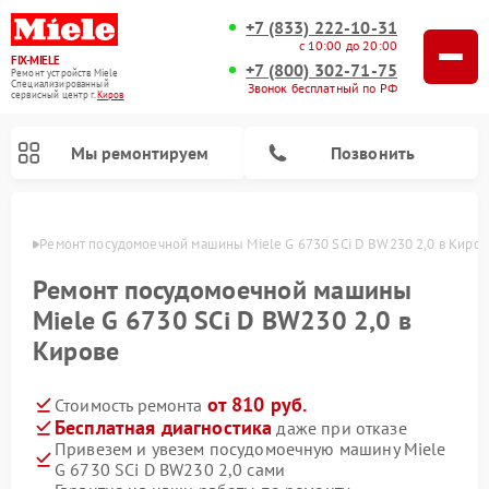
+7 (833) 222-10-31
с 10:00 до 20:00
FIX-MIELE
+7 (800) 302-71-75
Ремонт устройств Miele
Специализированный
Звонок бесплатный по РФ
cервисный центр г.
Киров
Мы ремонтируем
Позвонить
ирове
Ремонт посудомоечной машины Miele G 6730 SCi D BW230 2,0 в Киров
Ремонт посудомоечной машины
Miele G 6730 SCi D BW230 2,0 в
Кирове
от 810 руб.
Стоимость ремонта
Бесплатная диагностика
даже при отказе
Привезем и увезем посудомоечную машину Miele
Ремонт вертикальных пылесосов Miele
Ремонт роботов-пылесосов Miele
Ремонт варочных панелей Miele
Ремонт микроволновых печей Miele
Ремонт стиральных машин Miele
Ремонт гладильных систем Miele
Ремонт сушильных машин Miele
G 6730 SCi D BW230 2,0 сами