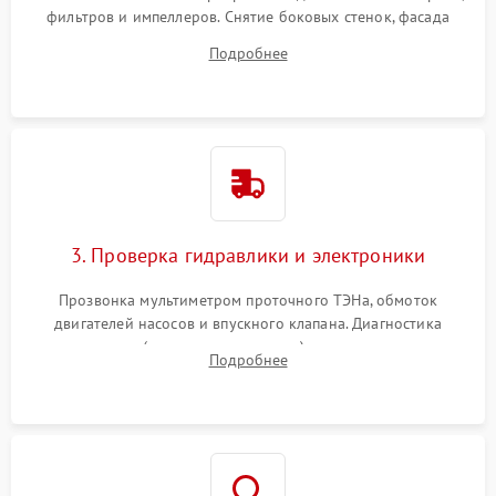
фильтров и импеллеров. Снятие боковых стенок, фасада
дверцы или нижнего поддона для прямого доступа к
Подробнее
циркуляционному насосу, ТЭНу и сливной помпе.
3. Проверка гидравлики и электроники
Прозвонка мультиметром проточного ТЭНа, обмоток
двигателей насосов и впускного клапана. Диагностика
прессостата (датчика уровня воды), датчика мутности,
Подробнее
концевика дверцы и электронного модуля управления.