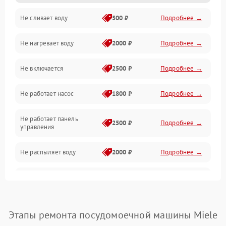
Не сливает воду
500 ₽
Подробнее →
Электропитание
Не нагревает воду
2000 ₽
Подробнее →
Датчики
Не включается
2500 ₽
Подробнее →
Нагрев
Не работает насос
1800 ₽
Подробнее →
Вода
Не работает панель
Гигиена
2500 ₽
Подробнее →
управления
Программное обеспечение
Не распыляет воду
2000 ₽
Подробнее →
Не запускается цикл
1800 ₽
Подробнее →
стирки
Проблемы с набором
Этапы ремонта посудомоечной машины Miele
1800 ₽
Подробнее →
воды