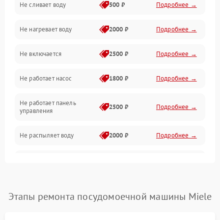
Не сливает воду
500 ₽
Подробнее →
Электропитание
Не нагревает воду
2000 ₽
Подробнее →
Датчики
Не включается
2500 ₽
Подробнее →
Нагрев
Не работает насос
1800 ₽
Подробнее →
Вода
Не работает панель
Гигиена
2500 ₽
Подробнее →
управления
Программное обеспечение
Не распыляет воду
2000 ₽
Подробнее →
Не запускается цикл
1800 ₽
Подробнее →
стирки
Проблемы с набором
Этапы ремонта посудомоечной машины Miele
1800 ₽
Подробнее →
воды