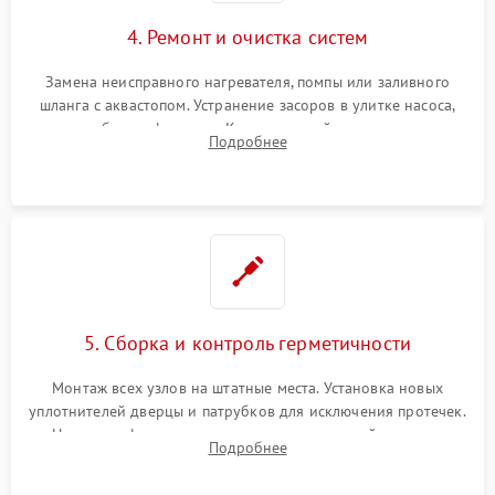
4. Ремонт и очистка систем
Замена неисправного нагревателя, помпы или заливного
шланга с аквастопом. Устранение засоров в улитке насоса,
патрубках и фильтрах. Компонентный ремонт платы
Подробнее
управления, восстановление поврежденной проводки.
5. Сборка и контроль герметичности
Монтаж всех узлов на штатные места. Установка новых
уплотнителей дверцы и патрубков для исключения протечек.
Надежная фиксация хомутов гидравлической системы,
Подробнее
сборка корпуса и установка датчика поплавка.