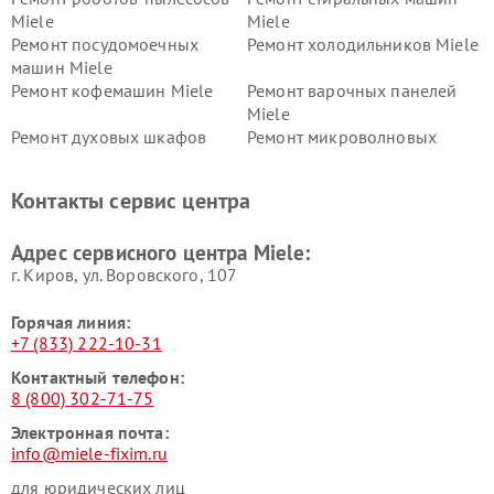
Miele
Miele
Ремонт посудомоечных
Ремонт холодильников Miele
машин Miele
Ремонт кофемашин Miele
Ремонт варочных панелей
Miele
Ремонт духовых шкафов
Ремонт микроволновых
Miele
печей Miele
Ремонт парогенераторов
Ремонт вытяжек Miele
Контакты сервис центра
Miele
Ремонт гладильных систем
Ремонт вертикальных
Адрес сервисного центра Miele:
Miele
пылесосов Miele
г. Киров, ул. Воровского, 107
Горячая линия:
+7 (833) 222-10-31
Контактный телефон:
8 (800) 302-71-75
Электронная почта:
info@miele-fixim.ru
для юридических лиц