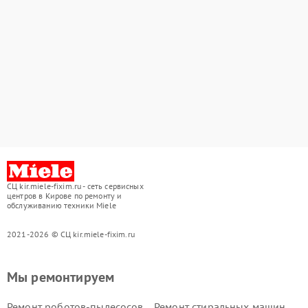
СЦ kir.miele-fixim.ru - сеть сервисных
центров в Кирове по ремонту и
обслуживанию техники Miele
2021-2026 © СЦ kir.miele-fixim.ru
Мы ремонтируем
Ремонт роботов-пылесосов
Ремонт стиральных машин