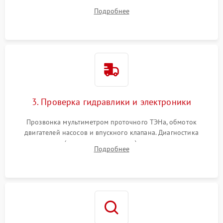
дверцы или нижнего поддона для прямого доступа к
Подробнее
циркуляционному насосу, ТЭНу и сливной помпе.
3. Проверка гидравлики и электроники
Прозвонка мультиметром проточного ТЭНа, обмоток
двигателей насосов и впускного клапана. Диагностика
прессостата (датчика уровня воды), датчика мутности,
Подробнее
концевика дверцы и электронного модуля управления.