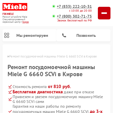
+7 (833) 222-10-31
с 10:00 до 20:00
FIX-MIELE
+7 (800) 302-71-75
Ремонт устройств Miele
Специализированный
Звонок бесплатный по РФ
cервисный центр г.
Киров
Мы ремонтируем
Позвонить
ирове
Ремонт посудомоечной машины Miele G 6660 SCVi в Кирове
Ремонт посудомоечной машины
Miele G 6660 SCVi в Кирове
от 810 руб.
Стоимость ремонта
Бесплатная диагностика
даже при отказе
Привезем и увезем посудомоечную машину Miele
G 6660 SCVi сами
Ремонт вертикальных пылесосов Miele
Ремонт роботов-пылесосов Miele
Ремонт варочных панелей Miele
Ремонт микроволновых печей Miele
Ремонт стиральных машин Miele
Ремонт гладильных систем Miele
Ремонт сушильных машин Miele
Гарантия на наши работы по ремонту
до 3-х
посудомоечных машин Miele G 6660 SCVi