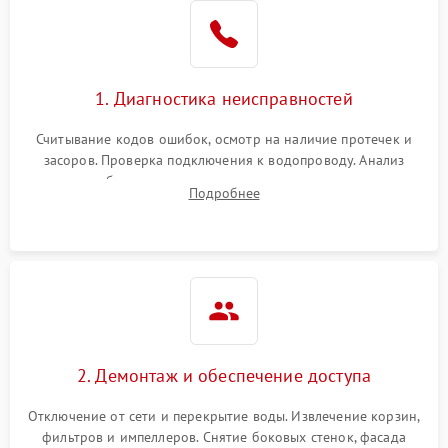
Не работает сушилка
2100 ₽
Подробнее →
Сбои в работе таймера
1700 ₽
Подробнее →
1. Диагностика неисправностей
Проблемы с
2100 ₽
Подробнее →
циркуляционным насосом
Считывание кодов ошибок, осмотр на наличие протечек и
засоров. Проверка подключения к водопроводу. Анализ
жалоб на отсутствие слива, нагрева, вращения
Подробнее
разбрызгивателей или срабатывание системы защиты
аквастоп.
2. Демонтаж и обеспечение доступа
Отключение от сети и перекрытие воды. Извлечение корзин,
фильтров и импеллеров. Снятие боковых стенок, фасада