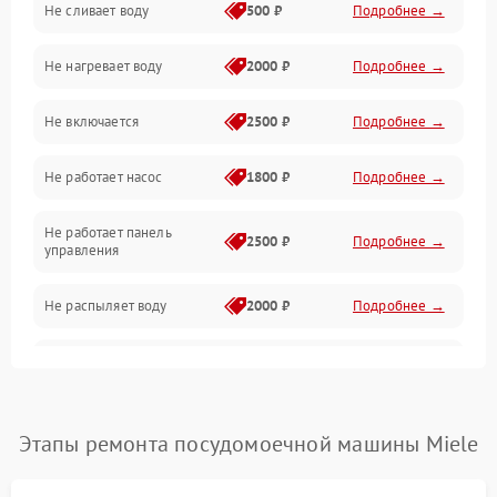
Не сливает воду
500 ₽
Подробнее →
Электропитание
Не нагревает воду
2000 ₽
Подробнее →
Датчики
Не включается
2500 ₽
Подробнее →
Нагрев
Не работает насос
1800 ₽
Подробнее →
Вода
Не работает панель
Гигиена
2500 ₽
Подробнее →
управления
Программное обеспечение
Не распыляет воду
2000 ₽
Подробнее →
Не запускается цикл
1800 ₽
Подробнее →
стирки
Проблемы с набором
Этапы ремонта посудомоечной машины Miele
1800 ₽
Подробнее →
воды