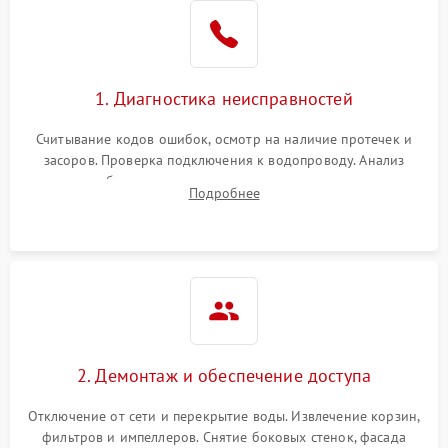
Не работает сушилка
2100 ₽
Подробнее →
Сбои в работе таймера
1700 ₽
Подробнее →
1. Диагностика неисправностей
Проблемы с
2100 ₽
Подробнее →
циркуляционным насосом
Считывание кодов ошибок, осмотр на наличие протечек и
засоров. Проверка подключения к водопроводу. Анализ
жалоб на отсутствие слива, нагрева, вращения
Подробнее
разбрызгивателей или срабатывание системы защиты
аквастоп.
2. Демонтаж и обеспечение доступа
Отключение от сети и перекрытие воды. Извлечение корзин,
фильтров и импеллеров. Снятие боковых стенок, фасада