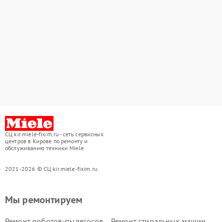
СЦ kir.miele-fixim.ru - сеть сервисных
центров в Кирове по ремонту и
обслуживанию техники Miele
2021-2026 © СЦ kir.miele-fixim.ru
Мы ремонтируем
Ремонт роботов-пылесосов
Ремонт стиральных машин