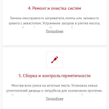
4. Ремонт и очистка систем
Замена неисправного нагревателя, помпы или заливного
шланга с аквастопом. Устранение засоров в улитке насоса,
патрубках и фильтрах. Компонентный ремонт платы
Подробнее
управления, восстановление поврежденной проводки.
5. Сборка и контроль герметичности
Монтаж всех узлов на штатные места. Установка новых
уплотнителей дверцы и патрубков для исключения протечек.
Надежная фиксация хомутов гидравлической системы,
Подробнее
сборка корпуса и установка датчика поплавка.