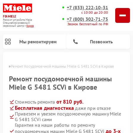
+7 (833) 222-10-31
с 10:00 до 20:00
FIX-MIELE
+7 (800) 302-71-75
Ремонт устройств Miele
Специализированный
Звонок бесплатный по РФ
cервисный центр г.
Киров
Мы ремонтируем
Позвонить
ирове
Ремонт посудомоечной машины Miele G 5481 SCVi в Кирове
Ремонт посудомоечной машины
Miele G 5481 SCVi в Кирове
от 810 руб.
Стоимость ремонта
Бесплатная диагностика
даже при отказе
Привезем и увезем посудомоечную машину Miele
G 5481 SCVi сами
Ремонт вертикальных пылесосов Miele
Ремонт роботов-пылесосов Miele
Ремонт варочных панелей Miele
Ремонт микроволновых печей Miele
Ремонт стиральных машин Miele
Ремонт гладильных систем Miele
Ремонт сушильных машин Miele
Гарантия на наши работы по ремонту
до 3-х
посудомоечных машин Miele G 5481 SCVi