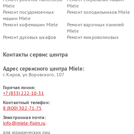
Miele
Miele
Ремонт посудомоечных
Ремонт холодильников Miele
машин Miele
Ремонт кофемашин Miele
Ремонт варочных панелей
Miele
Ремонт духовых шкафов
Ремонт микроволновых
Miele
печей Miele
Ремонт парогенераторов
Ремонт вытяжек Miele
Контакты сервис центра
Miele
Ремонт гладильных систем
Ремонт вертикальных
Адрес сервисного центра Miele:
Miele
пылесосов Miele
г. Киров, ул. Воровского, 107
Горячая линия:
+7 (833) 222-10-31
Контактный телефон:
8 (800) 302-71-75
Электронная почта:
info@miele-fixim.ru
для юридических лиц