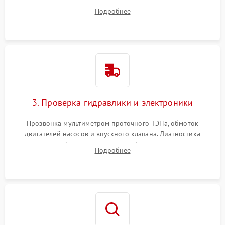
дверцы или нижнего поддона для прямого доступа к
Подробнее
циркуляционному насосу, ТЭНу и сливной помпе.
3. Проверка гидравлики и электроники
Прозвонка мультиметром проточного ТЭНа, обмоток
двигателей насосов и впускного клапана. Диагностика
прессостата (датчика уровня воды), датчика мутности,
Подробнее
концевика дверцы и электронного модуля управления.