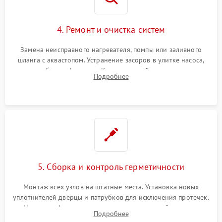
4. Ремонт и очистка систем
Замена неисправного нагревателя, помпы или заливного
шланга с аквастопом. Устранение засоров в улитке насоса,
патрубках и фильтрах. Компонентный ремонт платы
Подробнее
управления, восстановление поврежденной проводки.
5. Сборка и контроль герметичности
Монтаж всех узлов на штатные места. Установка новых
уплотнителей дверцы и патрубков для исключения протечек.
Надежная фиксация хомутов гидравлической системы,
Подробнее
сборка корпуса и установка датчика поплавка.