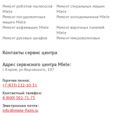
Ремонт роботов-пылесосов
Ремонт стиральных машин
Miele
Miele
Ремонт посудомоечных
Ремонт холодильников Miele
машин Miele
Ремонт кофемашин Miele
Ремонт варочных панелей
Miele
Ремонт духовых шкафов
Ремонт микроволновых
Miele
печей Miele
Ремонт парогенераторов
Ремонт вытяжек Miele
Контакты сервис центра
Miele
Ремонт гладильных систем
Ремонт вертикальных
Адрес сервисного центра Miele:
Miele
пылесосов Miele
г. Киров, ул. Воровского, 107
Горячая линия:
+7 (833) 222-10-31
Контактный телефон:
8 (800) 302-71-75
Электронная почта:
info@miele-fixim.ru