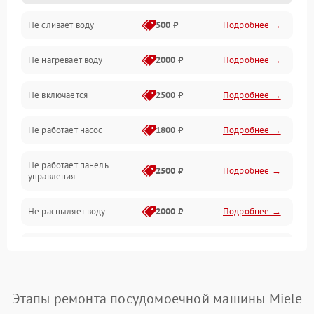
Не сливает воду
500 ₽
Подробнее →
Электропитание
Не нагревает воду
2000 ₽
Подробнее →
Датчики
Не включается
2500 ₽
Подробнее →
Нагрев
Не работает насос
1800 ₽
Подробнее →
Вода
Не работает панель
Гигиена
2500 ₽
Подробнее →
управления
Программное обеспечение
Не распыляет воду
2000 ₽
Подробнее →
Не запускается цикл
1800 ₽
Подробнее →
стирки
Проблемы с набором
Этапы ремонта посудомоечной машины Miele
1800 ₽
Подробнее →
воды