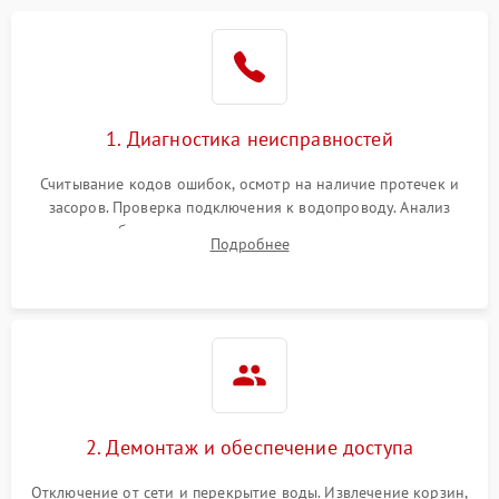
Не работает сушилка
2100 ₽
Подробнее →
Сбои в работе таймера
1700 ₽
Подробнее →
1. Диагностика неисправностей
Проблемы с
2100 ₽
Подробнее →
циркуляционным насосом
Считывание кодов ошибок, осмотр на наличие протечек и
засоров. Проверка подключения к водопроводу. Анализ
жалоб на отсутствие слива, нагрева, вращения
Подробнее
разбрызгивателей или срабатывание системы защиты
аквастоп.
2. Демонтаж и обеспечение доступа
Отключение от сети и перекрытие воды. Извлечение корзин,