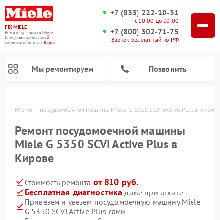
+7 (833) 222-10-31
с 10:00 до 20:00
FIX-MIELE
+7 (800) 302-71-75
Ремонт устройств Miele
Специализированный
Звонок бесплатный по РФ
cервисный центр г.
Киров
Мы ремонтируем
Позвонить
ирове
Ремонт посудомоечной машины Miele G 5350 SCVi Active Plus в Киров
Ремонт посудомоечной машины
Miele G 5350 SCVi Active Plus в
Кирове
от 810 руб.
Стоимость ремонта
Бесплатная диагностика
даже при отказе
Привезем и увезем посудомоечную машину Miele
Ремонт вертикальных пылесосов Miele
Ремонт роботов-пылесосов Miele
Ремонт варочных панелей Miele
Ремонт микроволновых печей Miele
Ремонт стиральных машин Miele
Ремонт гладильных систем Miele
Ремонт сушильных машин Miele
G 5350 SCVi Active Plus сами