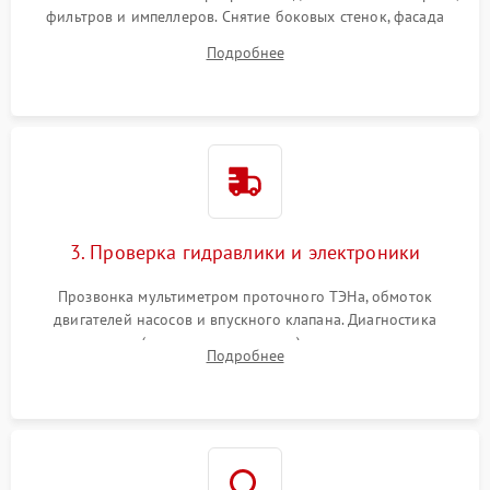
фильтров и импеллеров. Снятие боковых стенок, фасада
дверцы или нижнего поддона для прямого доступа к
Подробнее
циркуляционному насосу, ТЭНу и сливной помпе.
3. Проверка гидравлики и электроники
Прозвонка мультиметром проточного ТЭНа, обмоток
двигателей насосов и впускного клапана. Диагностика
прессостата (датчика уровня воды), датчика мутности,
Подробнее
концевика дверцы и электронного модуля управления.