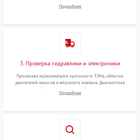
дверцы или нижнего поддона для прямого доступа к
Подробнее
циркуляционному насосу, ТЭНу и сливной помпе.
3. Проверка гидравлики и электроники
Прозвонка мультиметром проточного ТЭНа, обмоток
двигателей насосов и впускного клапана. Диагностика
прессостата (датчика уровня воды), датчика мутности,
Подробнее
концевика дверцы и электронного модуля управления.