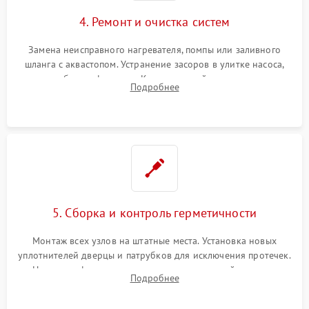
4. Ремонт и очистка систем
Замена неисправного нагревателя, помпы или заливного
шланга с аквастопом. Устранение засоров в улитке насоса,
патрубках и фильтрах. Компонентный ремонт платы
Подробнее
управления, восстановление поврежденной проводки.
5. Сборка и контроль герметичности
Монтаж всех узлов на штатные места. Установка новых
уплотнителей дверцы и патрубков для исключения протечек.
Надежная фиксация хомутов гидравлической системы,
Подробнее
сборка корпуса и установка датчика поплавка.