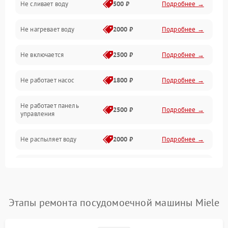
Не сливает воду
500 ₽
Подробнее →
Электропитание
Не нагревает воду
2000 ₽
Подробнее →
Датчики
Не включается
2500 ₽
Подробнее →
Нагрев
Не работает насос
1800 ₽
Подробнее →
Вода
Не работает панель
Гигиена
2500 ₽
Подробнее →
управления
Программное обеспечение
Не распыляет воду
2000 ₽
Подробнее →
Не запускается цикл
1800 ₽
Подробнее →
стирки
Проблемы с набором
Этапы ремонта посудомоечной машины Miele
1800 ₽
Подробнее →
воды