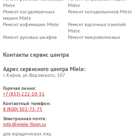
Miele
Miele
Ремонт посудомоечных
Ремонт холодильников Miele
машин Miele
Ремонт кофемашин Miele
Ремонт варочных панелей
Miele
Ремонт духовых шкафов
Ремонт микроволновых
Miele
печей Miele
Ремонт парогенераторов
Ремонт вытяжек Miele
Контакты сервис центра
Miele
Ремонт гладильных систем
Ремонт вертикальных
Адрес сервисного центра Miele:
Miele
пылесосов Miele
г. Киров, ул. Воровского, 107
Горячая линия:
+7 (833) 222-10-31
Контактный телефон:
8 (800) 302-71-75
Электронная почта:
info@miele-fixim.ru
для юридических лиц