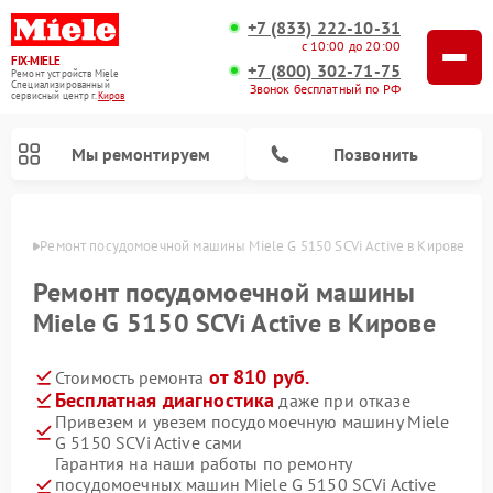
+7 (833) 222-10-31
с 10:00 до 20:00
FIX-MIELE
+7 (800) 302-71-75
Ремонт устройств Miele
Специализированный
Звонок бесплатный по РФ
cервисный центр г.
Киров
Мы ремонтируем
Позвонить
ирове
Ремонт посудомоечной машины Miele G 5150 SCVi Active в Кирове
Ремонт посудомоечной машины
Miele G 5150 SCVi Active в Кирове
от 810 руб.
Стоимость ремонта
Бесплатная диагностика
даже при отказе
Привезем и увезем посудомоечную машину Miele
G 5150 SCVi Active сами
Ремонт вертикальных пылесосов Miele
Ремонт роботов-пылесосов Miele
Ремонт варочных панелей Miele
Ремонт микроволновых печей Miele
Ремонт стиральных машин Miele
Ремонт гладильных систем Miele
Ремонт сушильных машин Miele
Гарантия на наши работы по ремонту
посудомоечных машин Miele G 5150 SCVi Active