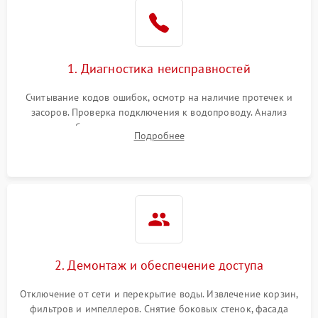
Не работает сушилка
2100 ₽
Подробнее →
Сбои в работе таймера
1700 ₽
Подробнее →
1. Диагностика неисправностей
Проблемы с
2100 ₽
Подробнее →
циркуляционным насосом
Считывание кодов ошибок, осмотр на наличие протечек и
засоров. Проверка подключения к водопроводу. Анализ
жалоб на отсутствие слива, нагрева, вращения
Подробнее
разбрызгивателей или срабатывание системы защиты
аквастоп.
2. Демонтаж и обеспечение доступа
Отключение от сети и перекрытие воды. Извлечение корзин,
фильтров и импеллеров. Снятие боковых стенок, фасада