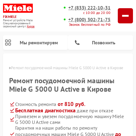
+7 (833) 222-10-31
с 10:00 до 20:00
FIX-MIELE
+7 (800) 302-71-75
Ремонт устройств Miele
Специализированный
Звонок бесплатный по РФ
cервисный центр г.
Киров
Мы ремонтируем
Позвонить
ирове
Ремонт посудомоечной машины Miele G 5000 U Active в Кирове
Ремонт посудомоечной машины
Miele G 5000 U Active в Кирове
от 810 руб.
Стоимость ремонта
Бесплатная диагностика
даже при отказе
Привезем и увезем посудомоечную машину Miele
G 5000 U Active сами
Ремонт вертикальных пылесосов Miele
Ремонт роботов-пылесосов Miele
Ремонт варочных панелей Miele
Ремонт микроволновых печей Miele
Ремонт стиральных машин Miele
Ремонт гладильных систем Miele
Ремонт сушильных машин Miele
Гарантия на наши работы по ремонту
до
посудомоечных машин Miele G 5000 U Active