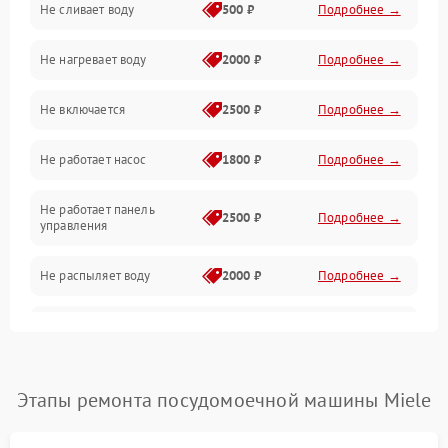
Не сливает воду
500 ₽
Подробнее →
Электропитание
Не нагревает воду
2000 ₽
Подробнее →
Датчики
Не включается
2500 ₽
Подробнее →
Нагрев
Не работает насос
1800 ₽
Подробнее →
Вода
Не работает панель
Гигиена
2500 ₽
Подробнее →
управления
Программное обеспечение
Не распыляет воду
2000 ₽
Подробнее →
Не запускается цикл
1800 ₽
Подробнее →
стирки
Проблемы с набором
Этапы ремонта посудомоечной машины Miele
1800 ₽
Подробнее →
воды