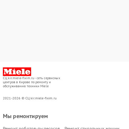
СЦ kir.miele-fixim.ru - сеть сервисных
центров в Кирове по ремонту и
обслуживанию техники Miele
2021-2026 © СЦ kir.miele-fixim.ru
Мы ремонтируем
Ремонт роботов-пылесосов
Ремонт стиральных машин