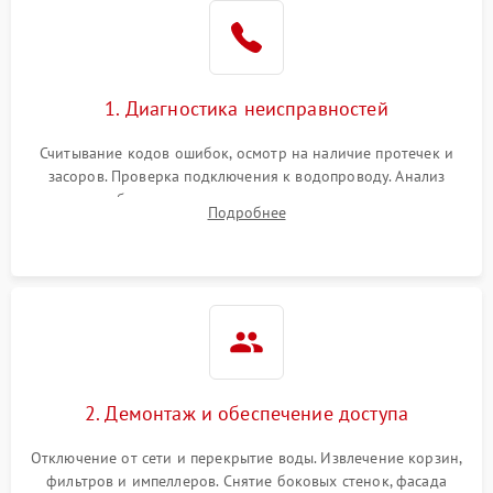
Не работает сушилка
2100 ₽
Подробнее →
Сбои в работе таймера
1700 ₽
Подробнее →
1. Диагностика неисправностей
Проблемы с
2100 ₽
Подробнее →
циркуляционным насосом
Считывание кодов ошибок, осмотр на наличие протечек и
засоров. Проверка подключения к водопроводу. Анализ
жалоб на отсутствие слива, нагрева, вращения
Подробнее
разбрызгивателей или срабатывание системы защиты
аквастоп.
2. Демонтаж и обеспечение доступа
Отключение от сети и перекрытие воды. Извлечение корзин,
фильтров и импеллеров. Снятие боковых стенок, фасада