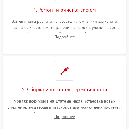
4. Ремонт и очистка систем
Замена неисправного нагревателя, помпы или заливного
шланга с аквастопом. Устранение засоров в улитке насоса,
патрубках и фильтрах. Компонентный ремонт платы
Подробнее
управления, восстановление поврежденной проводки.
5. Сборка и контроль герметичности
Монтаж всех узлов на штатные места. Установка новых
уплотнителей дверцы и патрубков для исключения протечек.
Надежная фиксация хомутов гидравлической системы,
Подробнее
сборка корпуса и установка датчика поплавка.