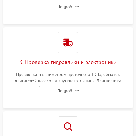
дверцы или нижнего поддона для прямого доступа к
Подробнее
циркуляционному насосу, ТЭНу и сливной помпе.
3. Проверка гидравлики и электроники
Прозвонка мультиметром проточного ТЭНа, обмоток
двигателей насосов и впускного клапана. Диагностика
прессостата (датчика уровня воды), датчика мутности,
Подробнее
концевика дверцы и электронного модуля управления.