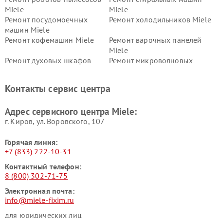
Miele
Miele
Ремонт посудомоечных
Ремонт холодильников Miele
машин Miele
Ремонт кофемашин Miele
Ремонт варочных панелей
Miele
Ремонт духовых шкафов
Ремонт микроволновых
Miele
печей Miele
Ремонт парогенераторов
Ремонт вытяжек Miele
Контакты сервис центра
Miele
Ремонт гладильных систем
Ремонт вертикальных
Адрес сервисного центра Miele:
Miele
пылесосов Miele
г. Киров, ул. Воровского, 107
Горячая линия:
+7 (833) 222-10-31
Контактный телефон:
8 (800) 302-71-75
Электронная почта:
info@miele-fixim.ru
для юридических лиц