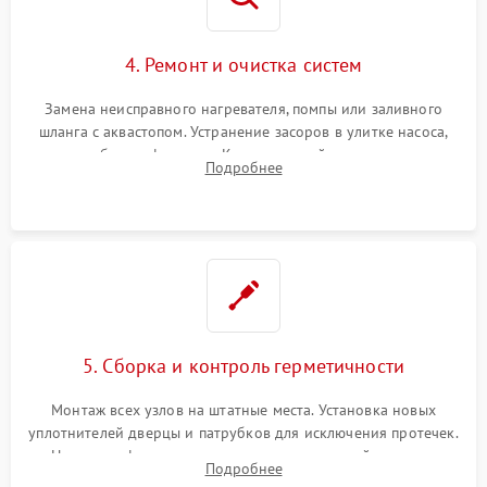
4. Ремонт и очистка систем
Замена неисправного нагревателя, помпы или заливного
шланга с аквастопом. Устранение засоров в улитке насоса,
патрубках и фильтрах. Компонентный ремонт платы
Подробнее
управления, восстановление поврежденной проводки.
5. Сборка и контроль герметичности
Монтаж всех узлов на штатные места. Установка новых
уплотнителей дверцы и патрубков для исключения протечек.
Надежная фиксация хомутов гидравлической системы,
Подробнее
сборка корпуса и установка датчика поплавка.