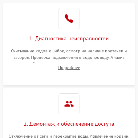
Не работает сушилка
2100 ₽
Подробнее →
Сбои в работе таймера
1700 ₽
Подробнее →
1. Диагностика неисправностей
Проблемы с
2100 ₽
Подробнее →
циркуляционным насосом
Считывание кодов ошибок, осмотр на наличие протечек и
засоров. Проверка подключения к водопроводу. Анализ
жалоб на отсутствие слива, нагрева, вращения
Подробнее
разбрызгивателей или срабатывание системы защиты
аквастоп.
2. Демонтаж и обеспечение доступа
Отключение от сети и перекрытие воды. Извлечение корзин,