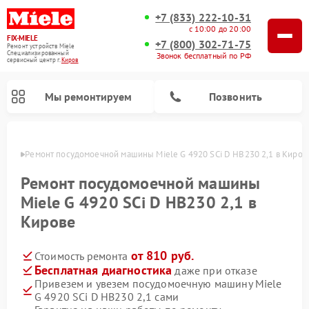
+7 (833) 222-10-31
с 10:00 до 20:00
FIX-MIELE
+7 (800) 302-71-75
Ремонт устройств Miele
Специализированный
Звонок бесплатный по РФ
cервисный центр г.
Киров
Мы ремонтируем
Позвонить
ирове
Ремонт посудомоечной машины Miele G 4920 SCi D HB230 2,1 в Киров
Ремонт посудомоечной машины
Miele G 4920 SCi D HB230 2,1 в
Кирове
от 810 руб.
Стоимость ремонта
Бесплатная диагностика
даже при отказе
Привезем и увезем посудомоечную машину Miele
Ремонт вертикальных пылесосов Miele
Ремонт роботов-пылесосов Miele
Ремонт варочных панелей Miele
Ремонт микроволновых печей Miele
Ремонт стиральных машин Miele
Ремонт гладильных систем Miele
Ремонт сушильных машин Miele
G 4920 SCi D HB230 2,1 сами