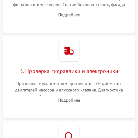
фильтров и импеллеров. Снятие боковых стенок, фасада
дверцы или нижнего поддона для прямого доступа к
Подробнее
циркуляционному насосу, ТЭНу и сливной помпе.
3. Проверка гидравлики и электроники
Прозвонка мультиметром проточного ТЭНа, обмоток
двигателей насосов и впускного клапана. Диагностика
прессостата (датчика уровня воды), датчика мутности,
Подробнее
концевика дверцы и электронного модуля управления.