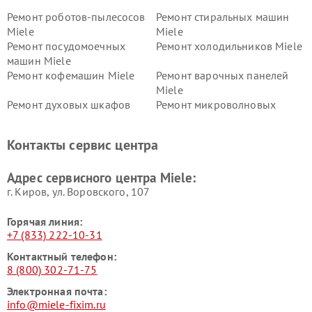
Ремонт роботов-пылесосов
Ремонт стиральных машин
Miele
Miele
Ремонт посудомоечных
Ремонт холодильников Miele
машин Miele
Ремонт кофемашин Miele
Ремонт варочных панелей
Miele
Ремонт духовых шкафов
Ремонт микроволновых
Miele
печей Miele
Ремонт парогенераторов
Ремонт вытяжек Miele
Контакты сервис центра
Miele
Ремонт гладильных систем
Ремонт вертикальных
Адрес сервисного центра Miele:
Miele
пылесосов Miele
г. Киров, ул. Воровского, 107
Горячая линия:
+7 (833) 222-10-31
Контактный телефон:
8 (800) 302-71-75
Электронная почта:
info@miele-fixim.ru