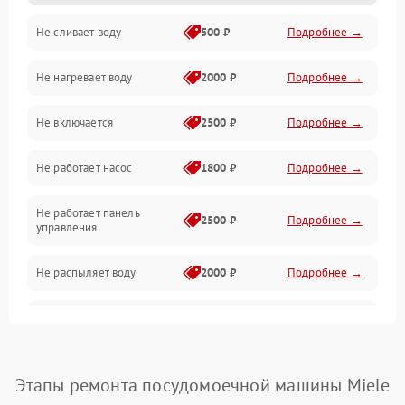
Не сливает воду
500 ₽
Подробнее →
Электропитание
Не нагревает воду
2000 ₽
Подробнее →
Датчики
Не включается
2500 ₽
Подробнее →
Нагрев
Не работает насос
1800 ₽
Подробнее →
Вода
Не работает панель
Гигиена
2500 ₽
Подробнее →
управления
Программное обеспечение
Не распыляет воду
2000 ₽
Подробнее →
Не запускается цикл
1800 ₽
Подробнее →
стирки
Проблемы с набором
Этапы ремонта посудомоечной машины Miele
1800 ₽
Подробнее →
воды