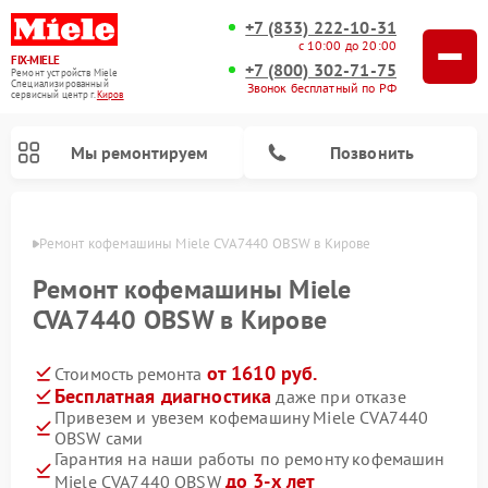
+7 (833) 222-10-31
с 10:00 до 20:00
FIX-MIELE
+7 (800) 302-71-75
Ремонт устройств Miele
Специализированный
Звонок бесплатный по РФ
cервисный центр г.
Киров
Мы ремонтируем
Позвонить
ирове
Ремонт кофемашины Miele CVA7440 OBSW в Кирове
Ремонт кофемашины Miele
CVA7440 OBSW в Кирове
от 1610 руб.
Стоимость ремонта
Бесплатная диагностика
даже при отказе
Привезем и увезем кофемашину Miele CVA7440
OBSW сами
Ремонт вертикальных пылесосов Miele
Ремонт роботов-пылесосов Miele
Ремонт посудомоечных машин Miele
Ремонт варочных панелей Miele
Ремонт микроволновых печей Miele
Ремонт стиральных машин Miele
Ремонт гладильных систем Miele
Ремонт сушильных машин Miele
Гарантия на наши работы по ремонту кофемашин
до 3-х лет
Miele CVA7440 OBSW