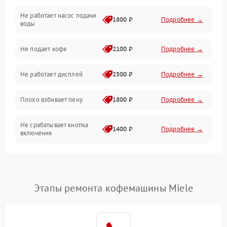
Не работает насос подачи
Проблемы с водой
1800 ₽
Подробнее →
воды
Проблемы с капучинатором и паром
Не подает кофе
2100 ₽
Подробнее →
Управление и электроника
Не работает дисплей
2500 ₽
Подробнее →
Программное обеспечение
Плохо взбивает пену
1800 ₽
Подробнее →
Не срабатывает кнопка
1400 ₽
Подробнее →
включения
Запах гари при работе
1800 ₽
Подробнее →
Постоянные сбои в работе
1500 ₽
Подробнее →
Этапы ремонта кофемашины Miele