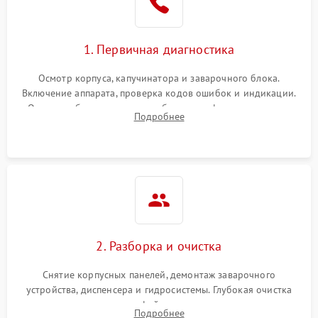
1. Первичная диагностика
Осмотр корпуса, капучинатора и заварочного блока.
Включение аппарата, проверка кодов ошибок и индикации.
Оценка работы помпы, термоблока и кофемолки на слух.
Подробнее
Измерение температуры и давления воды для выявления
локализации поломки.
2. Разборка и очистка
Снятие корпусных панелей, демонтаж заварочного
устройства, диспенсера и гидросистемы. Глубокая очистка
внутренних узлов от кофейных масел, жмыха и накипи.
Подробнее