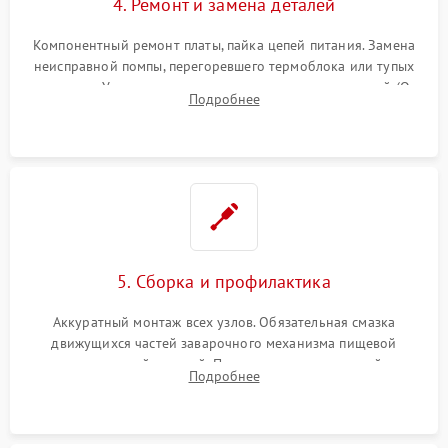
4. Ремонт и замена деталей
Компонентный ремонт платы, пайка цепей питания. Замена
неисправной помпы, перегоревшего термоблока или тупых
жерновов. Установка новых силиконовых уплотнителей (O-
Подробнее
ring) и тефлоновых трубок для надежного устранения
протечек.
5. Сборка и профилактика
Аккуратный монтаж всех узлов. Обязательная смазка
движущихся частей заварочного механизма пищевой
силиконовой смазкой. Проведение программной
Подробнее
декальцинации и очистки системы от кофейных масел.
Надежная фиксация всех соединений.