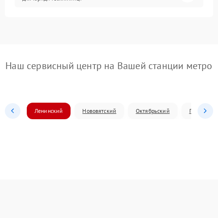
Наш сервисный центр на Вашей станции метро
Ленинский
Нововятский
Октябрьский
Первомай