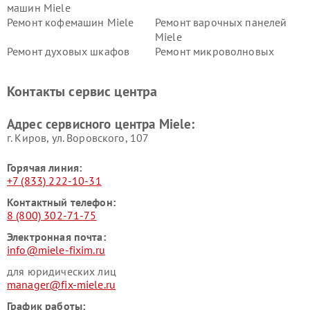
машин Miele
Ремонт кофемашин Miele
Ремонт варочных панелей
Miele
Ремонт духовых шкафов
Ремонт микроволновых
Miele
печей Miele
Ремонт парогенераторов
Ремонт вытяжек Miele
Контакты сервис центра
Miele
Ремонт гладильных систем
Ремонт вертикальных
Адрес сервисного центра Miele:
Miele
пылесосов Miele
г. Киров, ул. Воровского, 107
Горячая линия:
+7 (833) 222-10-31
Контактный телефон:
8 (800) 302-71-75
Электронная почта:
info@miele-fixim.ru
для юридических лиц
manager@fix-miele.ru
График работы: