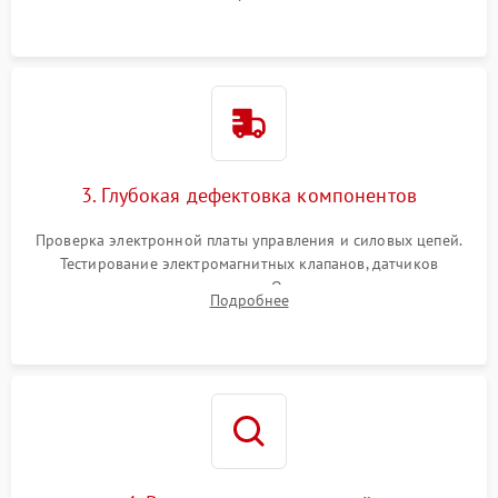
Промывка дренажных каналов и фильтров с использованием
специализированной химии.
3. Глубокая дефектовка компонентов
Проверка электронной платы управления и силовых цепей.
Тестирование электромагнитных клапанов, датчиков
температуры и расходомера. Оценка степени износа
Подробнее
жерновов кофемолки, уплотнительных колец гидросистемы
и шестерней редуктора.