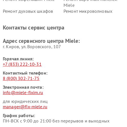
Miele
Ремонт духовых шкафов
Ремонт микроволновых
Miele
печей Miele
Ремонт парогенераторов
Ремонт вытяжек Miele
Контакты сервис центра
Miele
Ремонт гладильных систем
Ремонт вертикальных
Адрес сервисного центра Miele:
Miele
пылесосов Miele
г. Киров, ул. Воровского, 107
Горячая линия:
+7 (833) 222-10-31
Контактный телефон:
8 (800) 302-71-75
Электронная почта:
info@miele-fixim.ru
для юридических лиц
manager@fix-miele.ru
График работы:
ПН-ВСК с 9:00 до 21:00 без перерывов и выходных