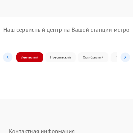
Наш сервисный центр на Вашей станции метро
Ленинский
Нововятский
Октябрьский
Первомай
Контактная информация