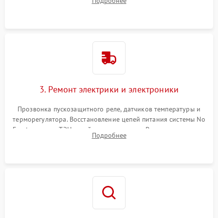
Подробнее
продувка капиллярной трубки для устранения засоров.
3. Ремонт электрики и электроники
Прозвонка пускозащитного реле, датчиков температуры и
терморегулятора. Восстановление цепей питания системы No
Frost, включая ТЭН оттайки и вентилятор. Ремонт или замена
Подробнее
платы управления при сбоях алгоритмов.