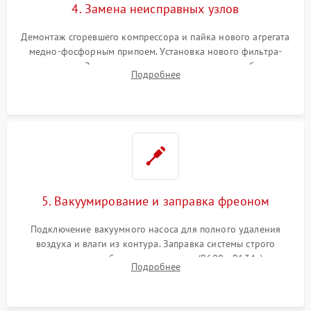
4. Замена неисправных узлов
Демонтаж сгоревшего компрессора и пайка нового агрегата
медно-фосфорным припоем. Установка нового фильтра-
осушителя. Замена изношенных вентиляторов обдува,
Подробнее
сломанных заслонок или поврежденных дверных петель.
5. Вакуумирование и заправка фреоном
Подключение вакуумного насоса для полного удаления
воздуха и влаги из контура. Заправка системы строго
дозированным объемом хладагента (R600a, R134a) по
Подробнее
электронным весам. Контроль рабочего давления в системе.