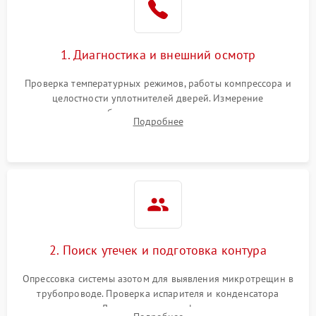
на стенках
Сбой в работе инвертора
2100 ₽
Подробнее →
1. Диагностика и внешний осмотр
Запах горелого при
2000 ₽
Подробнее →
Проверка температурных режимов, работы компрессора и
работе
целостности уплотнителей дверей. Измерение
сопротивления обмоток мотора, проверка термостата и
Не включается
Подробнее
1000 ₽
Подробнее →
считывание кодов ошибок с электронного дисплея.
холодильник
Проблемы с системой
автоматической
1800 ₽
Подробнее →
разморозки
2. Поиск утечек и подготовка контура
Опрессовка системы азотом для выявления микротрещин в
трубопроводе. Проверка испарителя и конденсатора
течеискателем. Демонтаж старого фильтра-осушителя и