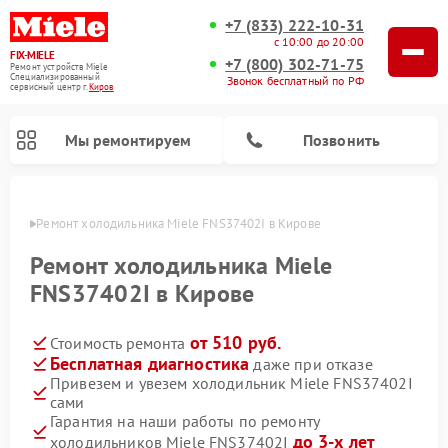
+7 (833) 222-10-31
с 10:00 до 20:00
FIX-MIELE
+7 (800) 302-71-75
Ремонт устройств Miele
Специализированный
Звонок бесплатный по РФ
cервисный центр г.
Киров
Мы ремонтируем
Позвонить
ирове
Ремонт холодильника Miele FNS37402I в Кирове
Ремонт холодильника Miele
FNS37402I в Кирове
от 510 руб.
Стоимость ремонта
Бесплатная диагностика
даже при отказе
Привезем и увезем холодильник Miele FNS37402I
сами
Ремонт вертикальных пылесосов Miele
Ремонт роботов-пылесосов Miele
Ремонт посудомоечных машин Miele
Ремонт варочных панелей Miele
Ремонт микроволновых печей Miele
Ремонт стиральных машин Miele
Ремонт гладильных систем Miele
Ремонт сушильных машин Miele
Гарантия на наши работы по ремонту
до 3-х лет
холодильников Miele FNS37402I