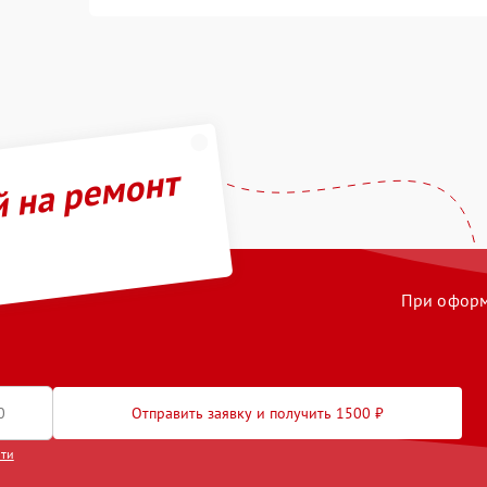
й на ремонт
При оформл
Отправить заявку и получить 1500 ₽
сти