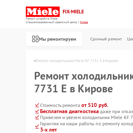
FIX-MIELE
Ремонт устройств Miele
Специализированный cервисный центр г.
Киров
Мы ремонтируем
Срочный ремонт
Це
иков Miele в Кирове
Ремонт холодильника Miele KF 7731 E в Кирове
Ремонт холодильник
7731 E в Кирове
от 510 руб.
Стоимость ремонта
Бесплатная диагностика
даже при отказ
Привезем и увезем холодильник Miele KF 
Гарантия на наши работы по ремонту холо
3-х лет
Ремонт роботов-пылесосов Miele
Ремонт стиральных машин Miele
Ремонт посудомоечных машин Miele
Ремонт варочных панелей Miele
Ремонт духовых шкафов Miele
Ремонт микроволновых печей Miele
Ремонт парогенераторов Miele
Ремонт гладильных систем Miele
Ремонт вертикальных пылесосов Miele
Ремонт сушильных машин Miele