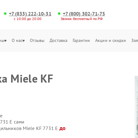
+7 (833) 222-10-31
+7 (800) 302-71-75
с 10:00 до 20:00
Звонок бесплатный по РФ
ны
О нас
Отзывы
Доставка
Гарантии
Акции и скидки
Зая
а Miele KF
е
7731 E сами
до
дильников Miele KF 7731 E