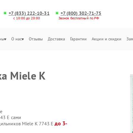
+7 (833) 222-10-31
+7 (800) 302-71-75
с 10:00 до 20:00
Звонок бесплатный по РФ
ны
О нас
Отзывы
Доставка
Гарантии
Акции и скидки
Зая
а Miele K
е
743 E сами
до 3-
дильников Miele K 7743 E