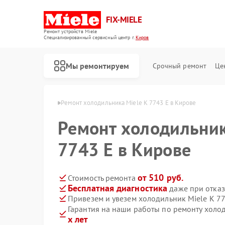
FIX-MIELE
Ремонт устройств Miele
Специализированный cервисный центр г.
Киров
Мы ремонтируем
Срочный ремонт
Це
иков Miele в Кирове
Ремонт холодильника Miele K 7743 E в Кирове
Ремонт холодильник
7743 E в Кирове
от 510 руб.
Стоимость ремонта
Бесплатная диагностика
даже при отказ
Привезем и увезем холодильник Miele K 7
Гарантия на наши работы по ремонту холо
х лет
Ремонт роботов-пылесосов Miele
Ремонт стиральных машин Miele
Ремонт посудомоечных машин Miele
Ремонт варочных панелей Miele
Ремонт духовых шкафов Miele
Ремонт микроволновых печей Miele
Ремонт парогенераторов Miele
Ремонт гладильных систем Miele
Ремонт вертикальных пылесосов Miele
Ремонт сушильных машин Miele