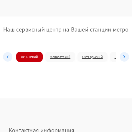
Наш сервисный центр на Вашей станции метро
Ленинский
Нововятский
Октябрьский
Первомай
Контактная информация