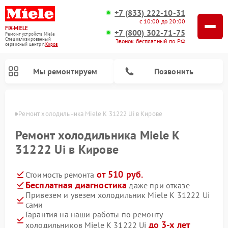
+7 (833) 222-10-31
с 10:00 до 20:00
FIX-MIELE
+7 (800) 302-71-75
Ремонт устройств Miele
Специализированный
Звонок бесплатный по РФ
cервисный центр г.
Киров
Мы ремонтируем
Позвонить
ирове
Ремонт холодильника Miele K 31222 Ui в Кирове
Ремонт холодильника Miele K
31222 Ui в Кирове
от 510 руб.
Стоимость ремонта
Бесплатная диагностика
даже при отказе
Привезем и увезем холодильник Miele K 31222 Ui
сами
Ремонт вертикальных пылесосов Miele
Ремонт роботов-пылесосов Miele
Ремонт посудомоечных машин Miele
Ремонт варочных панелей Miele
Ремонт микроволновых печей Miele
Ремонт стиральных машин Miele
Ремонт гладильных систем Miele
Ремонт сушильных машин Miele
Гарантия на наши работы по ремонту
до 3-х лет
холодильников Miele K 31222 Ui