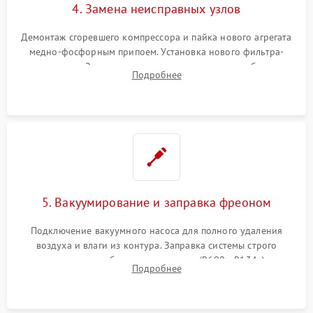
4. Замена неисправных узлов
Демонтаж сгоревшего компрессора и пайка нового агрегата
медно-фосфорным припоем. Установка нового фильтра-
осушителя. Замена изношенных вентиляторов обдува,
Подробнее
сломанных заслонок или поврежденных дверных петель.
5. Вакуумирование и заправка фреоном
Подключение вакуумного насоса для полного удаления
воздуха и влаги из контура. Заправка системы строго
дозированным объемом хладагента (R600a, R134a) по
Подробнее
электронным весам. Контроль рабочего давления в системе.