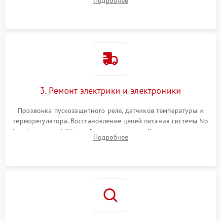
Подробнее
продувка капиллярной трубки для устранения засоров.
3. Ремонт электрики и электроники
Прозвонка пускозащитного реле, датчиков температуры и
терморегулятора. Восстановление цепей питания системы No
Frost, включая ТЭН оттайки и вентилятор. Ремонт или замена
Подробнее
платы управления при сбоях алгоритмов.