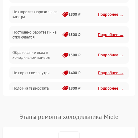
Не морозит морозильная
Дренаж
1800 ₽
Подробнее →
камера
Оттайка
Постоянно работает и не
1500 ₽
Подробнее →
отключается
Программное обеспечение
Образование льда в
1500 ₽
Подробнее →
холодильной камере
Не горит свет внутри
1400 ₽
Подробнее →
Поломка термостата
1800 ₽
Подробнее →
Не работает вентилятор
1800 ₽
Подробнее →
Этапы ремонта холодильника Miele
Поломка системы No Frost
2600 ₽
Подробнее →
Образование конденсата
1800 ₽
Подробнее →