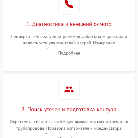
на стенках
Сбой в работе инвертора
2100 ₽
Подробнее →
1. Диагностика и внешний осмотр
Запах горелого при
2000 ₽
Подробнее →
Проверка температурных режимов, работы компрессора и
работе
целостности уплотнителей дверей. Измерение
сопротивления обмоток мотора, проверка термостата и
Не включается
Подробнее
1000 ₽
Подробнее →
считывание кодов ошибок с электронного дисплея.
холодильник
Проблемы с системой
автоматической
1800 ₽
Подробнее →
разморозки
2. Поиск утечек и подготовка контура
Опрессовка системы азотом для выявления микротрещин в
трубопроводе. Проверка испарителя и конденсатора
течеискателем. Демонтаж старого фильтра-осушителя и