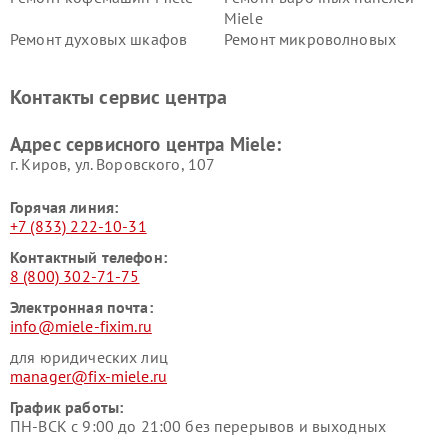
Miele
Ремонт духовых шкафов
Ремонт микроволновых
Miele
печей Miele
Ремонт парогенераторов
Ремонт вытяжек Miele
Контакты сервис центра
Miele
Ремонт гладильных систем
Ремонт вертикальных
Адрес сервисного центра Miele:
Miele
пылесосов Miele
г. Киров, ул. Воровского, 107
Горячая линия:
+7 (833) 222-10-31
Контактный телефон:
8 (800) 302-71-75
Электронная почта:
info@miele-fixim.ru
для юридических лиц
manager@fix-miele.ru
График работы:
ПН-ВСК с 9:00 до 21:00 без перерывов и выходных