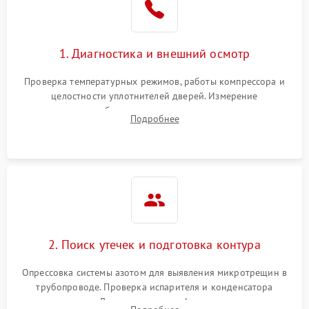
на стенках
Сбой в работе инвертора
2100 ₽
Подробнее →
1. Диагностика и внешний осмотр
Запах горелого при
2000 ₽
Подробнее →
Проверка температурных режимов, работы компрессора и
работе
целостности уплотнителей дверей. Измерение
сопротивления обмоток мотора, проверка термостата и
Не включается
Подробнее
1000 ₽
Подробнее →
считывание кодов ошибок с электронного дисплея.
холодильник
Проблемы с системой
автоматической
1800 ₽
Подробнее →
разморозки
2. Поиск утечек и подготовка контура
Опрессовка системы азотом для выявления микротрещин в
трубопроводе. Проверка испарителя и конденсатора
течеискателем. Демонтаж старого фильтра-осушителя и