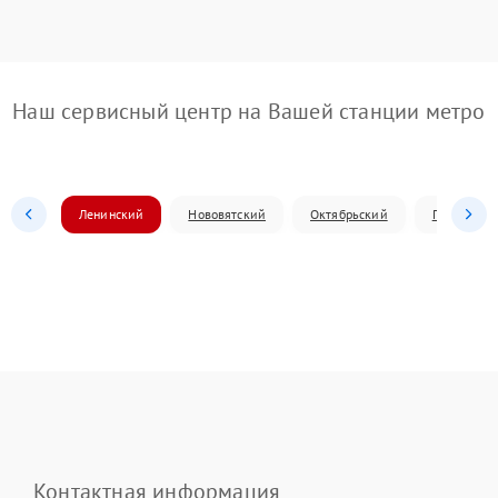
Наш сервисный центр на Вашей станции метро
Ленинский
Нововятский
Октябрьский
Первомай
Контактная информация