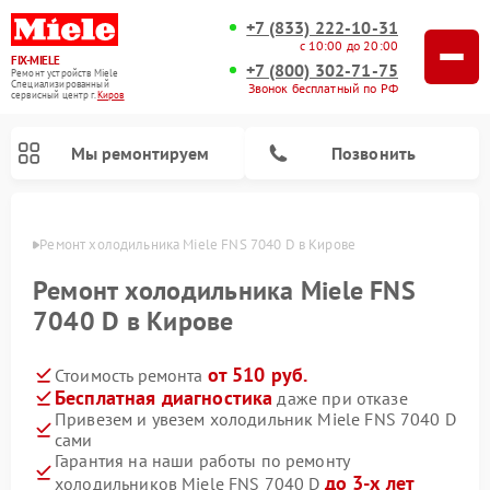
+7 (833) 222-10-31
с 10:00 до 20:00
FIX-MIELE
+7 (800) 302-71-75
Ремонт устройств Miele
Специализированный
Звонок бесплатный по РФ
cервисный центр г.
Киров
Мы ремонтируем
Позвонить
ирове
Ремонт холодильника Miele FNS 7040 D в Кирове
Ремонт холодильника Miele FNS
7040 D в Кирове
от 510 руб.
Стоимость ремонта
Бесплатная диагностика
даже при отказе
Привезем и увезем холодильник Miele FNS 7040 D
сами
Ремонт вертикальных пылесосов Miele
Ремонт роботов-пылесосов Miele
Ремонт посудомоечных машин Miele
Ремонт варочных панелей Miele
Ремонт микроволновых печей Miele
Ремонт стиральных машин Miele
Ремонт гладильных систем Miele
Ремонт сушильных машин Miele
Гарантия на наши работы по ремонту
до 3-х лет
холодильников Miele FNS 7040 D