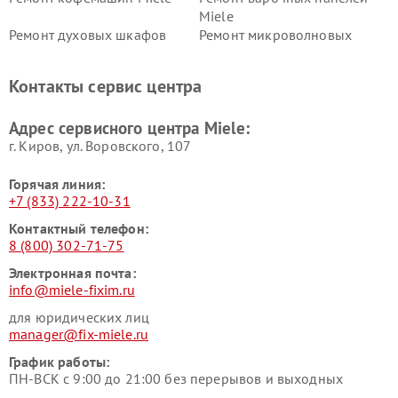
Miele
Ремонт духовых шкафов
Ремонт микроволновых
Miele
печей Miele
Ремонт парогенераторов
Ремонт вытяжек Miele
Контакты сервис центра
Miele
Ремонт гладильных систем
Ремонт вертикальных
Адрес сервисного центра Miele:
Miele
пылесосов Miele
г. Киров, ул. Воровского, 107
Горячая линия:
+7 (833) 222-10-31
Контактный телефон:
8 (800) 302-71-75
Электронная почта:
info@miele-fixim.ru
для юридических лиц
manager@fix-miele.ru
График работы:
ПН-ВСК с 9:00 до 21:00 без перерывов и выходных