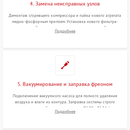
4. Замена неисправных узлов
Демонтаж сгоревшего компрессора и пайка нового агрегата
медно-фосфорным припоем. Установка нового фильтра-
осушителя. Замена изношенных вентиляторов обдува,
Подробнее
сломанных заслонок или поврежденных дверных петель.
5. Вакуумирование и заправка фреоном
Подключение вакуумного насоса для полного удаления
воздуха и влаги из контура. Заправка системы строго
дозированным объемом хладагента (R600a, R134a) по
Подробнее
электронным весам. Контроль рабочего давления в системе.