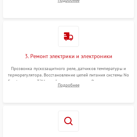
Подробнее
продувка капиллярной трубки для устранения засоров.
3. Ремонт электрики и электроники
Прозвонка пускозащитного реле, датчиков температуры и
терморегулятора. Восстановление цепей питания системы No
Frost, включая ТЭН оттайки и вентилятор. Ремонт или замена
Подробнее
платы управления при сбоях алгоритмов.