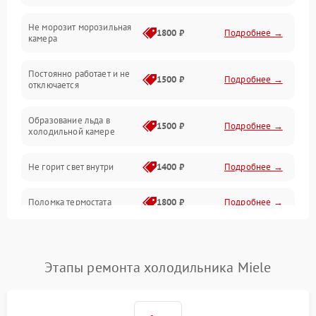
Не морозит морозильная
Дренаж
1800 ₽
Подробнее →
камера
Оттайка
Постоянно работает и не
1500 ₽
Подробнее →
отключается
Программное обеспечение
Образование льда в
1500 ₽
Подробнее →
холодильной камере
Не горит свет внутри
1400 ₽
Подробнее →
Поломка термостата
1800 ₽
Подробнее →
Не работает вентилятор
1800 ₽
Подробнее →
Этапы ремонта холодильника Miele
Поломка системы No Frost
2600 ₽
Подробнее →
Образование конденсата
1800 ₽
Подробнее →