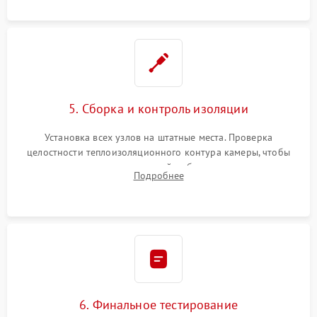
уплотнителя.
5. Сборка и контроль изоляции
Установка всех узлов на штатные места. Проверка
целостности теплоизоляционного контура камеры, чтобы
исключить перегрев кухонной мебели и потерю тепла.
Подробнее
Надежная фиксация клемм и сборка корпуса шкафа.
6. Финальное тестирование