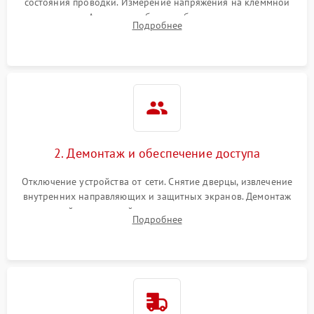
состояния проводки. Измерение напряжения на клеммной
колодке. Анализ жалоб на проблемы с нагревом,
Подробнее
конвекцией, панелью управления или блокировкой дверцы.
2. Демонтаж и обеспечение доступа
Отключение устройства от сети. Снятие дверцы, извлечение
внутренних направляющих и защитных экранов. Демонтаж
задней или верхней панели для прямого доступа к
Подробнее
нагревательным элементам, плате и вентиляторам.