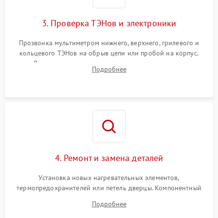
3. Проверка ТЭНов и электроники
Прозвонка мультиметром нижнего, верхнего, грилевого и
кольцевого ТЭНов на обрыв цепи или пробой на корпус.
Диагностика термостата, датчиков температуры,
Подробнее
переключателя режимов и мотора конвекции.
4. Ремонт и замена деталей
Установка новых нагревательных элементов,
термопредохранителей или петель дверцы. Компонентный
ремонт электронного модуля управления, замена
Подробнее
выгоревших реле, восстановление контактов и замена