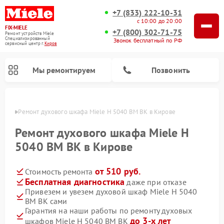
+7 (833) 222-10-31
с 10:00 до 20:00
FIX-MIELE
+7 (800) 302-71-75
Ремонт устройств Miele
Специализированный
Звонок бесплатный по РФ
cервисный центр г.
Киров
Мы ремонтируем
Позвонить
ирове
Ремонт духового шкафа Miele H 5040 BM BK в Кирове
Ремонт духового шкафа Miele H
5040 BM BK в Кирове
от 510 руб.
Стоимость ремонта
Бесплатная диагностика
даже при отказе
Привезем и увезем духовой шкаф Miele H 5040
BM BK сами
Ремонт вертикальных пылесосов Miele
Ремонт роботов-пылесосов Miele
Ремонт посудомоечных машин Miele
Ремонт микроволновых печей Miele
Ремонт стиральных машин Miele
Ремонт варочных панелей Miele
Ремонт гладильных систем Miele
Ремонт сушильных машин Miele
Гарантия на наши работы по ремонту духовых
до 3-х лет
шкафов Miele H 5040 BM BK