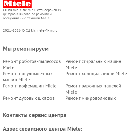
СЦ kir.miele-fixim.ru - сеть сервисных
центров в Кирове по ремонту и
обслуживанию техники Miele
2021-2026 © СЦ kir.miele-fixim.ru
Мы ремонтируем
Ремонт роботов-пылесосов
Ремонт стиральных машин
Miele
Miele
Ремонт посудомоечных
Ремонт холодильников Miele
машин Miele
Ремонт кофемашин Miele
Ремонт варочных панелей
Miele
Ремонт духовых шкафов
Ремонт микроволновых
Miele
печей Miele
Ремонт парогенераторов
Ремонт вытяжек Miele
Контакты сервис центра
Miele
Ремонт гладильных систем
Ремонт вертикальных
Адрес сервисного центра Miele:
Miele
пылесосов Miele